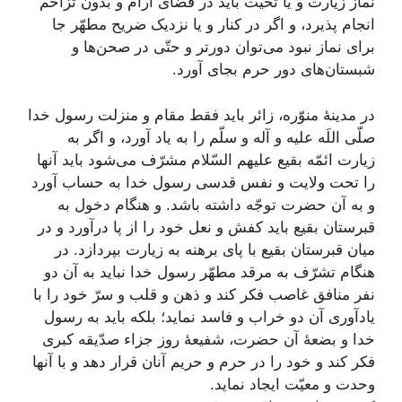
نماز زیارت و یا تحیّت باید در فضای آرام و بدون تزاحم
انجام پذیرد، و اگر در کنار و یا نزدیک ضریح مطهّر جا
برای نماز نبود می‌توان دورتر و حتّی در صحن‌ها و
شبستان‌های دور حرم بجای آورد.
در مدینۀ منوّره، زائر باید فقط مقام و منزلت رسول خدا
صلّی اللَه علیه و آله و سلّم را به یاد آورد، و اگر به
زیارت ائمّه بقیع علیهم السّلام مشرّف می‌شود باید آنها
را تحت ولایت و نفس قدسی رسول خدا به حساب آورد
و به آن حضرت توجّه داشته باشد. و هنگام دخول به
قبرستان بقیع باید کفش و نعل خود را از پا درآورد و در
میان قبرستان بقیع با پای برهنه به زیارت بپردازد. در
هنگام تشرّف به مرقد مطهّر رسول خدا نباید به آن دو
نفر منافق غاصب فکر کند و ذهن و قلب و سرّ خود را با
یادآوری آن دو خراب و فاسد نماید؛ بلکه باید به رسول
خدا و بضعۀ آن حضرت، شفیعۀ روز جزاء صدّیقه کبری
فکر کند و خود را در حرم و حریم آنان قرار دهد و با آنها
وحدت و معیّت ایجاد نماید.