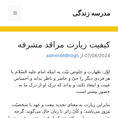
رش
ه
مدرسه زندگی
فهرست
حتوا
کیفیت زیارت مراقد مشرفه
07/06/2024
از
admin468h0grj
اوّل: طهارت و خلوص نیّت به اینکه امام علیه السّلام یا
هر فردی دیگر را حیّ و حاضر و ناظر بداند و احساس
غیبت و ابتعاد نکند، و بداند که درک او از درک ما به
حضور بیشتر است.
بنابراین زیارت به معنای تجدید بیعت و عهد با شخصیّت
مَزور می‌باشد؛ و کأنّ زائر با زبان حال می‌گوید: گرچه
عمر من در زمانی واقع شد که از فیض حضور عینی شما