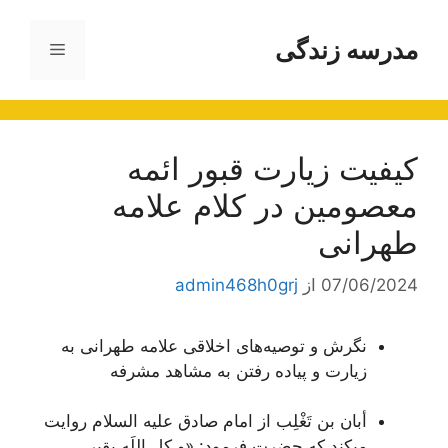
رش
ه
مدرسه زندگی
فهرست
حتوا
کیفیت زیارت قبور ائمه
معصومین در کلام علامه
طهرانی
07/06/2024
از
admin468h0grj
نگرش و توصیه‌های اخلاقی علامه طهرانی به
زیارت و پیاده رفتن به مشاهد مشرفه
أبان بن تَغْلِب از امام صادق علیه السلام روایت
میکند که حضرت فرمود: «
و کل اللَه بقبر