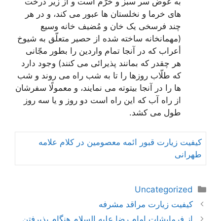
به عوض سر سبز و خرّم است و از زیر درخت
هاى خرما و نخلستان ها عبور می کند، و در هر
چند فرسخى یک خان و مُضیف خانه وسیع
(مهمانخانه ساخته شده از حصیر متعلّق به شیوخ
أعراب که در آنجا تمام واردین را بطور مجّانى
هر چقدر که بمانند پذیرائى مى‌ کنند) وجود دارد
که طلّاب روزها را تا به شب راه می روند و شب
ها را در آنجا بیتوته مى‌ نمایند، و معمولًا سفرشان
از راه آب که این راه است دو روز و یا سه روز
طول مى ‌کشد.
کیفیت زیارت قبور ائمه معصومین در کلام علامه
طهرانی
دسته‌ها
Uncategorized
ناوبری
کیفیت زیارت مراقد مشرفه
نوشته‌ها
از فرمایشات امام رضا علیه السلام هنگام پذیرفتن