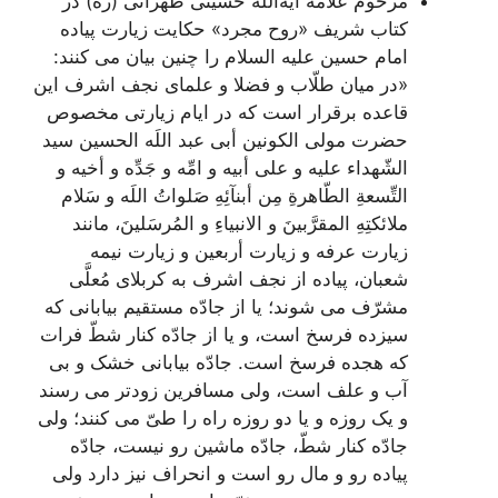
مرحوم علامه آیةاللَه حسینی طهرانی (ره) در
کتاب شریف «روح مجرد» حکایت زیارت پیاده
امام حسین علیه السلام را چنین بیان می کنند:
«در میان طلّاب و فضلا و علماى نجف اشرف این
قاعده برقرار است که در ایام زیارتى مخصوص
حضرت مولى الکونین أبى عبد اللَه الحسین سید
الشّهداء علیه و على أبیه و امِّه و جَدِّه و أخیه و
التِّسعةِ الطّاهرةِ مِن أبنآئِهِ صَلواتُ اللَه و سَلام
ملائکتِهِ المقرَّبینَ و الانبیاءِ و المُرسَلینَ، مانند
زیارت عرفه و زیارت أربعین و زیارت نیمه
شعبان، پیاده از نجف اشرف به کربلاى مُعلَّى
مشرّف مى‌ شوند؛ یا از جادّه مستقیم بیابانى که
سیزده فرسخ است، و یا از جادّه کنار شطّ فرات
که هجده فرسخ است. جادّه بیابانى خشک و بى
آب و علف است، ولى مسافرین زودتر می رسند
و یک روزه و یا دو روزه راه را طىّ مى ‌کنند؛ ولى
جادّه کنار شطّ، جادّه ماشین رو نیست، جادّه
پیاده رو و مال‌ رو است و انحراف نیز دارد ولى