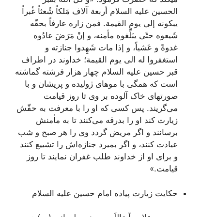
الحسین علیه السلام أربعة آلاف مَلکاً شُعثاً غُبراً
یبکونه إلى یوم القیمة. فمن زاره عارفاً بحقّه
شَیعوه حتّى یبَلِّغوه مأمنه، و إنْ مَرَضَ عادُوه
غدوةً و عَشیاً، و إذا مات شَهِدوا جنازته و
استغفروا له الى یوم القیمة
؛ خداوند در اطراف
قبر حسین علیه السلام چهار هزار فرشته گماشته
است که همگى با موهاى ژولیده و پریشان و با
صورتهاى خاک آلوده بر وى تا روز قیامت
مى‌گریند. پس کسى که او را با معرفت به حقّش
زیارت کند او را بدرقه مى‌کنند تا به مأمنش
برسانند و اگر مریض گردد وى را هر صبح و شب
عیادت کنند، و اگر بمیرد جنازه‌اش را تشییع کنند
و براى او از خداوند طلب غفران نمایند تا روز
قیامت.»
حکایت زیارت پیاده امام حسین علیه السلام