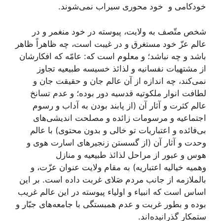
خودکامی‌ و خود محوری سیراب نمی‌شوند.
شخص متّصف به ولایت، پیوسته در خود منغمر و در
عالم عزّ خود مستغرق و در غیبت است، چه ظاهراً ظاهر
باشد و چه نباشد؛ و معلوم است که: عامّه که افکارشان
از مشتهیات نفسانیه و لذائذ خسیسه طبیعیه تجاوز
نمی‌کند، چه اندازه از آن عالم جان و حقیقت جان و
لطافت انوار ملکوتیه قدسیه دور بوده؛ و عدم تسانخ
عالم کثرت و آثار آن (از پابند بودن به آداب و رسوم
اجتماعیه و مرسومات زائده و مصلحت اندیشی‌های
بی‌فائده و اعتباریات تو خالی و بدون محتوی) با عالم
وحدت و آثار آن (از گسستن زنجیرهای اسارت هوی و
هوس و عبور از مراحل لذائذ طبیعیه و منازل
وهمیه خیالیه اعتباریه) به مقام ولایت عنوان عزّت، و
بالملازمه از جانب مردم صَلای غربت داده است. بر این
اساس است که انبیاء و اولیاء پیوسته در این عالم غریب
بوده و بطور غربت و عدم همبستگی با جامعه‌های جبّار و
ستمکار گذرانیده‌اند.