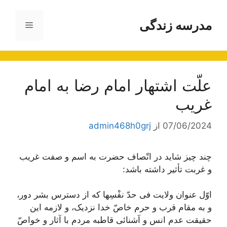
رش
ه
مدرسه زندگی
فهرست
حتوا
علّت اشتهار امام رضا به امام
غريب
07/06/2024
از
admin468h0grj
چند چیز شاید در اتّصاف حضرت به اسم و صفت غریب
و غربت تأثیر داشته باشد:
اوّل عنوان ولایت فی حدّ نفْسِها که از دسترس بشر دور،
و به مقام قرب و حرم خاصّ خدا نزدیک، و لازمه این
حقیقت عدم انس و آشنائی قاطبه مردم با آثار و خواصّ