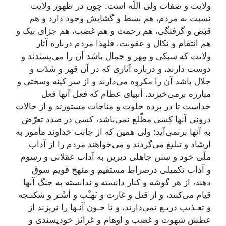
ولایت و صفات ولی اللَه است. چون در ظهور ولایت
نسبت به مردم، هم بسط و گشایش وجود دارد و هم
قبض و گرفتگی، هم رحمت و هم غضب، هم جزای نیک و
هم انتقام و نکال و عقوبت. فلهذا مردم درباره آثار
ولایت که سبکی و مِهر و جمال باشد آن را می‌پسندند و
دوست دارند، و درباره آثاری که در آن قهر و شدّت و
جلال باشد آن را مکروه می‌دارند و از سر کینه وسختی و
مبارزه برمی‌خیزند. أنبیای عظام که فعل آنها فعل
خداست تا در پرده خلوت و مناجات مستورند و از حالات
درونی آنها کسی مطّلع نمی‌باشد، کسی در صدد تعرّض
به آنها برنمی‌آید؛ ولی همین که از جانب خداوند مأمور به
ارشاد و تبلیغ می‌گردند و می‌خواهند مردم را از آداب
ملّی خود و سنن جاهلی دیرین به آداب عقلانی و رسوم
و آداب تکمیلی درصراط مستقیم و منهج قویم سوق
دهند، از هر گوشه و کنار دانسته و ندانسته به جنگ آنها
قیام می‌کنند، و از قتل و غارت و نَهـْب و أسْـر و شکنـجه
و تعـذیب دریـغ نمی‌دارند، و تا خـون آنـها را نریزند از
عطش شهوت و غضب و اوهام و غرائز خودپسندی و