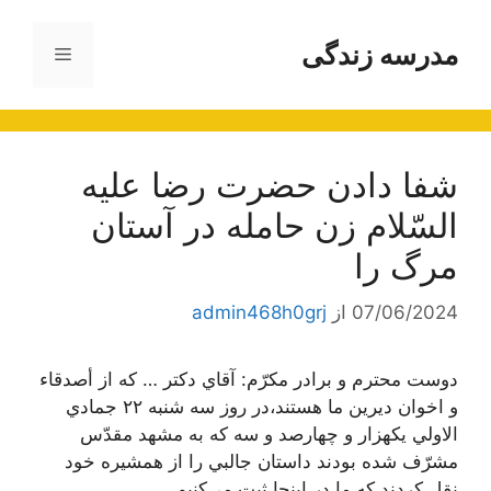
رش
ه
مدرسه زندگی
فهرست
حتوا
شفا دادن حضرت رضا عليه
السّلام زن حامله در آستان
مرگ را
07/06/2024
از
admin468h0grj
دوست محترم و برادر مكرّم: آقاي دكتر … كه از أصدقاء
و اخوان ديرين ما هستند،در روز سه شنبه ٢٢ جمادي
الاولي يكهزار و چهارصد و سه كه به مشهد مقدّس
مشرّف شده بودند داستان جالبي را از همشيره خود
نقل كردند كه ما در اينجا ثبت مي‌كنيم.