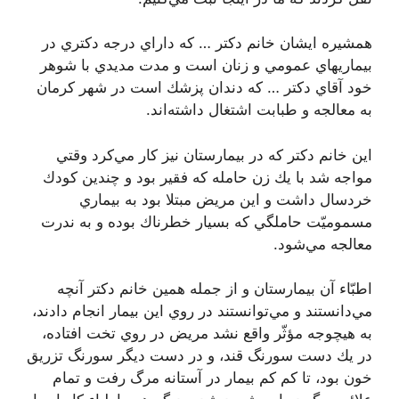
همشيره ايشان خانم دكتر … كه داراي درجه دكتري در
بيماريهاي عمومي و زنان است و مدت مديدي با شوهر
خود آقاي دكتر … كه دندان پزشك است در شهر كرمان
به معالجه و طبابت اشتغال داشته‌اند.
اين خانم دكتر كه در بيمارستان نيز كار مي‌كرد وقتي
مواجه شد با يك زن حامله كه فقير بود و چندين كودك
خردسال داشت و اين مريض مبتلا بود به بيماري
مسموميّت حاملگي كه بسيار خطرناك بوده و به ندرت
معالجه مي‌شود.
اطبّاء آن بيمارستان و از جمله همين خانم دكتر آنچه
مي‌دانستند و مي‌توانستند در روي اين بيمار انجام دادند،
به هيچوجه مؤثّر واقع نشد مريض در روي تخت افتاده،
در يك دست سورنگ قند، و در دست ديگر سورنگ تزريق
خون بود، تا كم كم بيمار در آستانه مرگ رفت و تمام