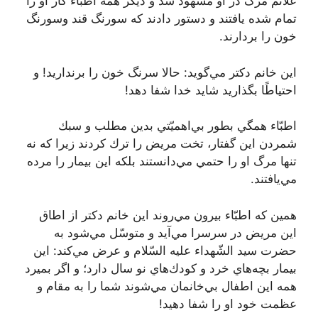
علائم مرگ در او مشهود شد و ديگر همه اطباء كار او را
تمام شده يافتند و دستور دادند كه سورنگ قند وسورنگ
خون را بردارند.
اين خانم دكتر مي‌گويد: حالا سرنگ خون را برنداريد! و
احتياطًا بگذاريد شايد خدا شفا دهد!
اطبّاء همگي بطور بي‌اهميّتي بدين مطلب و سبك
شمردن اين گفتار، تخت مريض را ترك كردند زيرا كه نه
تنها مرگ او را حتمي مي‌دانستند بلكه اين بيمار را مرده
مي‌يافتند.
همين كه اطبّاء بيرون مي‌روند اين خانم دكتر از اطاق
اين مريض در سرسرا مي‌آيد و متوسّل مي‌شود به
حضرت سيد الشّهداء عليه السّلام و عرض مي‌كند: اين
بيمار بچه‌هاي خرد و كودك‌هاي نو سال دارد؛ و اگر بميرد
همه اين اطفال بي‌خانمان مي‌شوند شما را به مقام و
عظمت خود او را شفا دهيد!