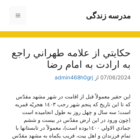
رش
ه
مدرسه زندگی
فهرست
حتوا
حكايتي از علامه طهراني راجع
به ارادت به امام رضا
07/06/2024
از
admin468h0grj
اين حقير معمولاً قبل از اقامت در شهر مشهد مقدّس
كه تا اين تاريخ كه پنجم شهر رجب ١٤٠٣ هجريّه قمريه
است؛ سه سال و چهل روز به طول انجاميده است
(چون ورود در اين ارض مقدّس در بيست و ششم
جمادي الاولي ١٤٠٠بوده است)، معمولاً در تابستانها با
تمام فرزندان و اهل بيت، قريب يكماه به مشهد مقدّس