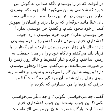
در آنوقت كه در را بوسيدم ناگاه صدائي به گوش من
خورد كه شخصي به من مي‌گويد: آقا! چوب كه بوسيدن
ندارد. من نفهيدم در اثر اين صدا به من چه حالي دست
داد، عينًا مانند جرقّه‌اي كه بر دل بزند و انسان را بيهوش
كند، از خود بيخود شدم، و گفتم: چرا بوسيدن ندارد؟
چرا بوسيدن ندارد؟ چوب حرم بوسيدن دارد، چوب
كفشداريِ حَرَم بوسيدن دارد، كفش زوّار حرم بوسيدن
دارد؛ خاك پاي زوّار حرم بوسيدن دارد؛ و اين گفتار را با
فرياد بلند مي‌گفتم و ناگاه خودم را در ميان جمعيّت به
زمين انداختم، و گَرد و غبار كفش‌ها و خاك روي زمين را
بر صورت مي‌ماليدم؛ و مي‌گفتم: ببين! اين‌طور بوسيدن
دارد! و پيوسته اين كار را مي‌كردم و سپس برخاستم وبه‌
سوي منزل روان شدم. آن مرد گوينده گفت: آقا! من
حرفي كه نزده‌ام! من جسارتي كه نكرده‌ام!
گفتم: چه مي‌خواستي بگوئي؟! و چه ديگر مي‌خواستي
بكني؟! اين چوب نيست؛ اين چوب كفشداري حَرَم
است؛ اينجا بارگاه حضرت عليّ بن موسي الرّضاست؛