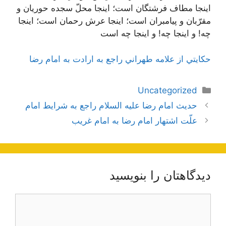
اينجا مطاف فرشتگان است؛ اينجا محلّ سجده حوريان و
مقرّبان و پيامبران است؛ اينجا عرش رحمان است؛ اينجا
چه! و اينجا چه! و اينجا چه است
حكايتي از علامه طهراني راجع به ارادت به امام رضا
دسته‌ها
Uncategorized
ناوبری
حديث امام رضا علیه السلام راجع به شرايط امام‌
نوشته‌ها
علّت اشتهار امام رضا به امام غريب
دیدگاهتان را بنویسید
دیدگاه