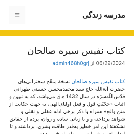
رش
ه
مدرسه زندگی
فهرست
حتوا
کتاب نفیس سیره صالحان
06/29/2024
از
admin468h0grj
کتاب نفیس سیره صالحان
نسخۀ منقّح سخنرانی‌های
حضرت آیة‌اللَه حاج سید محمدمحسن حسینی طهرانی
قدّس‌اللَه‌سرّه در سال 1432 ه.ق می‌باشد، که به تبیین و
اثبات «حجّیّتِ قول و فعل اولیای‌الهی، به جهت حکایت از
متن واقع» همراه با ذکر برخی ادله عقلی و نقلی و
شواهد پرداخته و و با زبانی ساده و روان، پرده از حقایق
نشکفتۀ این امر خطیر به‌قدر طاقت بشری، بر‌داشته و تا
اندازه‌ای به شبهات مربوطه پاسخ می‌دهد.