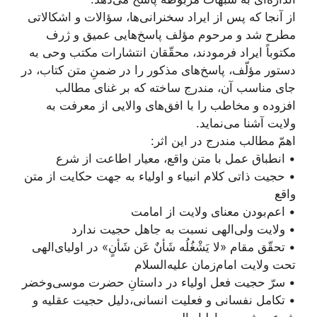
از آنجا که پس از ایراد سخنرانی‌ها، سؤالات و اشکالاتی
مطرح شد و مرحوم مؤلف پاسخ‌هایی عمیق و ژرف
مکتوباً ایراد فرمودند، محقّقان انتشارات مکتب وحی به
دستور مؤلّف، پاسخ‌های مذکور را در ضمنِ متن کتاب، در
جای مناسب آن، مندرج ساخته که بر غنای مطالب
افزوده و مخاطب را با افق‌های والایی از معرفت به
ولایت آشنا می‌نماید.
اهمّ مطالب مندرج در این اثر:
• انطباق عمل با متن واقع، معیار اطاعت از شرع
• حجیت ذاتی کلام انبیاء و اولیاء به جهت حکایت از متن
واقع
• اعم‌بودن معنای ولایت از امامت
• ولایت ولی‌الهی نسبت به جاهل حجیت ندارد
• تحقّق مقام «لا یَشْغُلُه شَأنٌ عَن شَأنٍ» در اولیای‌الهی
تحت ولایت امام‌زمان علیه‌السلام
• سرّ حجیت فعل اولیاء در داستانِ حضرت موسی‌وخضر
• تکامل نفسانی و فعلیت انسانی،‌دلیل حجیت عقلیه و