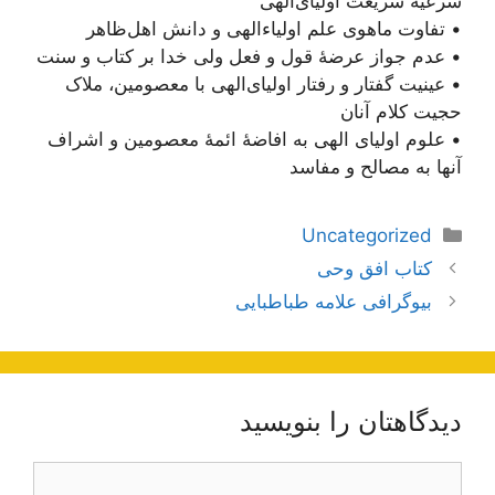
شرعیه شریعت اولیای‌الهی
• تفاوت ماهوی علم اولیاء‌الهی و دانش اهل‌ظاهر
• عدم جواز عرضۀ قول و فعل ولی خدا بر کتاب و سنت
• عینیت گفتار و رفتار اولیای‌الهی با معصومین، ملاک
حجیت کلام آنان
• علوم اولیای الهی به افاضۀ ائمۀ معصومین و اشراف
آنها به مصالح و مفاسد
دسته‌ها
Uncategorized
ناوبری
کتاب افق وحی
نوشته‌ها
بیوگرافی علامه طباطبایی
دیدگاهتان را بنویسید
دیدگاه