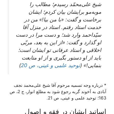
شیخ علی‌محمّد رسیدم؛ مطالب را
موبه‌مو برایشان بیان کردم؛ ایشان
برخاست و گفت: «با من بیا!» من در
خدمت استاد رفتم. استاد در منزل آقا
سیّداحمد وارد شد؛ و دست مرا در دست
او گذارد و گفت: «از این به بعد، مربّی
اخلاقی و استاد عرفانی تو ایشان است؛
باید از او دستور بگیری و از او متابعت
بنمایی!» (
توحید علمی و عینی، ص 20
)
* درباره وجه تسمیه مرحوم آقا شیخ علی‌محمد نجف
آبادی به آخوند گربه رجوع شود به مطلع انوار، ج 2، ص
163؛ توحید علمی و عینی، ص 21.
اساتید ایشان در فقه و اصول