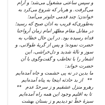
و سپس ساعتی مشغول می‌شد؛ و آرام
می‌گرفت. و هربار که شروع می‌کرد به
خواندن؛ چند قدمی جلوتر می‌آمد؛
به‌طوری‌که قریب به اذان صبح که رسید؛
در مقابل مقام مطهّر امام زمان أرواحنا
فداه رسیده بود. در این حال خطاب به
حضرت نموده؛ و پس از گریۀ طولانی، و
سوز و نالۀ شدید و دل‌خراشی، این
اشعار را با تخاطب و گفت‌وگوی با آن
حضرت خواند:
ما بدین در نه پی حشمت و جاه آمده‌ایم‌
** از بد حادثه اینجا به پناه آمده‌ایم‌
رهرو منزل عشقیم و ز سرحدّ عدم‌ **
تا به اقلیم وجود این همه راه آمده‌ایم‌
سبزۀ خطّ تو دیدیم و ز بستان بهشت‌