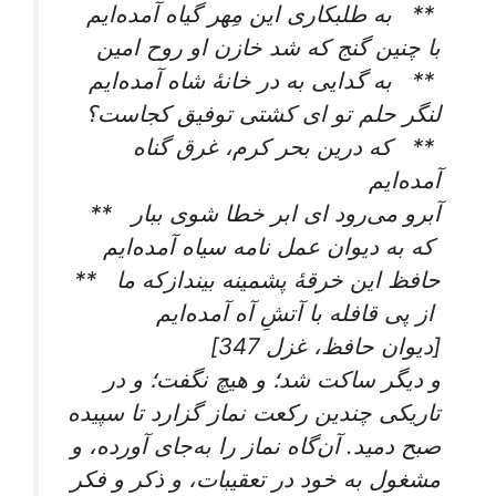
** به طلبکاری این مِهر گیاه آمده‌ایم‌
با چنین گنج که شد خازن او روح امین‌
** به گدایی به در خانۀ شاه آمده‌ایم‌
لنگر حلم تو ای کشتی توفیق کجاست؟‌
** که درین بحر کرم، غرق گناه
آمده‌ایم‌
آبرو می‌رود ای ابر خطا شوی ببار **
که به دیوان عمل نامه سیاه آمده‌ایم‌
حافظ این خرقۀ پشمینه بیندازکه ما **
از پی قافله با آتشِ آه آمده‌ایم‌
[دیوان حافظ، غزل 347]
و دیگر ساکت شد؛ و هیچ نگفت؛ و در
تاریکی چندین رکعت نماز گزارد تا سپیده
صبح دمید. آن‌گاه نماز را به‌جای آورده، و
مشغول به خود در تعقیبات، و ذکر و فکر