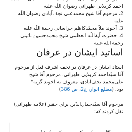
احمد کربلایی طهرانی رضوان اللَه علیه
2. مرحوم آقا شیخ محمدعلی نجف‌آبادی رضوان اللَه
علیه
3. آخوند ملاّ محمّدکاظم خراسانی رحمة اللَه علیه
4. حضرت آیةاللَه العظمی شیخ محمدحسین نائینی
رحمة اللَه علیه
اساتید ایشان در عرفان
استاد ایشان در عرفان در نجف اشرف قبل از مرحوم
آقا سیّداحمد کربلایی طهرانی، مرحوم آقا شیخ
علی‌محمد نجف‌آبادی، معروف به آخوند گربه*
بود. (
مطلع انوار، ج2، ص 386
)
مرحوم آقا سیّدجمال‌الدّین برای حقیر (علامه طهرانی)
نقل کردند که: