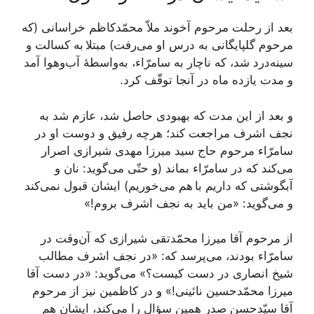
بعد از رحلت مرحوم آخوند ملاّ محمّدکاظم خراسانی (که
مرحوم گلپایگانی به درس او می‌رفت) مبتلا به کسالت و
سینه‌درد شد، که ناچار به سامرّاء، به‌واسطۀ آب‌وهوا آمد
و مدت یازده ماه در آنجا توقّف کرد.
و بعد از این مدت که بهبودی حاصل شد، عازم شد به
نجف اشرف مراجعت کند؛ هرچه رفیق و دوست او در
سامرّاء مرحوم حاج سید میرزا مهدی شیرازی اصرار
می‌کند که در سامرّاء بماند (و حتّی می‌گوید: نان و
آبگوشتی که داریم با هم می‌خوریم) ایشان قبول نمی‌کند
و می‌گوید: «من باید به نجف اشرف بروم!»
از مرحوم آقا میرزا محمّدتقی شیرازی که آن‌وقت در
سامرّاء بودند، می‌پرسد که: «در نجف اشرف مطالب
شیخ انصاری در دست کیست؟» می‌گوید: «در دست آقا
میرزا محمّدحسین نائینی!» و در کاظمین نیز از مرحوم
آقا سیّدحسن صدر همین سؤال را می‌کند، ایشان هم