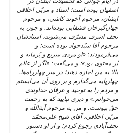
در ایّام جوانی که تحصیلات ایشان در
اصفهان بوده است؛ استاد و مربّی اخلاقی
ایشان، مرحوم آخوند کاشی، و مرحوم
جهان‌گیرخان قشقایی بوده‌اند. و چون به
نجف اشرف مشرّف می‌شوند، استادشان
مرحوم آقا سیّدجواد بوده است؛ و
می‌فرمودند: «او مردی سریع و پُرمایه و
پُر محتوی بود»؛ و می‌گفت: «اگر از عالم
بالا به من اجازه دهند؛ در سر چهارراه‌ها،
چهارپایه می‌گذارم و بر روی آن می‌ایستم
و مردم را به توحید و عرفان خداوندی
می‌خوانم.» و دیری نپایید که به رحمت
حقّ پیوست. و من به مرحوم آیةاللَه و
مربّی اخلاقی، آقای شیخ علی‌محمّد
نجف‌آبادی‌ رجوع کردم؛ و از او دستور