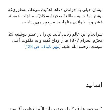
ایشان خیلی به خواندن دعاها اهمّیت می‌داد، به‌طوری‌که
بیشتر اوقات به مطالعۀ صحیفۀ سجّادیّه، مناجات خمسة
عشر و به خواندن مناجات المریدین می‌پرداخت.
سرانجام این عالم ربّانی کالبد تن را در عصر دوشنبه 29
محرّم الحرام 1377 ه‍. ق وداع گفته و به ملکوت أعلی
پیوست؛ رحمة اللَه علیه. (
مهر تابناک، ص 123
)
اساتید
1. مرحوم عارف کامل حضرت آیة اللَه العظمی آقا سید