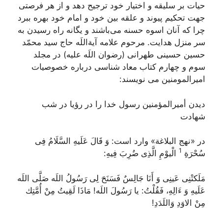
حیات بر سلیقه و اختیار خود ترجیح دهد و از هر فرصتى
جهت تح
ك
یم پیوند و علقه بین خود و امام خود بهره ببرد
چرا
ك
ه آنان اسوه حسنه می‌باشند و یگانه راه رسیدن به
سر منزل هدایت. مرحوم علامه آیةاللَه حاج سید محمّد
حسین حسینی طهرانی (رضوان اللَه علیه) در مجلد
سوم و چهارم
ك
تاب معاد شناسی درباره خصوصیات
امیرالمومنین می نویسند:
دیدن‌ أمیرالمؤمنین‌ رسول‌ خدا را در رؤیا در شب‌
شهادت‌
در «نهج‌ البلاغة‌» وارد است‌:
وَ قَالَ عَلَیهِ السَّلَامُ فِی
1
سُحْرَةِ
الْیوْمِ الَّذِی ضُرِبَ فِیهِ:
مَلَكتْنِی عَینِی وَ أَنَا جَالِسٌ فَسَنَحَ لِی رَسُولُ اللَه صَلَّی اللَه
عَلَیهِ وَ ءَالِهِ، فَقُلْتُ: یا رَسُولَ اللَه! مَاذَا لَقِیتُ مِنْ أُمَّتِك
مِنْ الاوَدِ وَاللَدَدِ!