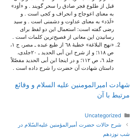
قبل‌ از طلوع‌ فجر صادق‌ را سحر گویند . و «أوَد»
به‌ معنای اعوجاج‌ و انحراف‌ و كجی است‌ . و
«لَدَد» به‌ معنای عداوت‌ و دشمنی است‌ . و سید
رضی گفته‌ است‌: استعمال‌ این‌ دو لفظ‌ برای
رسانیدن‌ این‌ معانی از فصیح‌ترین‌ كلمات‌ است‌ .
«نهج‌ البلاغة‌» خطبۀ ٦٨ از طبع‌ عبده‌ ـ مصر، ج‌ ١،
ص‌ ١١٨؛ و از شرح‌ ابن‌ أبی الحدید ـ ٢٠جلدی،
جلد ٦، ص‌ ١١٢؛ و در اینجا ابن‌ أبی الحدید مفصّلاً
داستان‌ شهادت‌ آن‌ حضرت‌ را شرح‌ داده‌ است‌ .
شهادت امیرالمومنین علیه السلام و وقائع
مرتبط با آن
دسته‌ها
Uncategorized
ناوبری
شرح حالات حضرت أمیرالمؤمنین علیه‌السّلام در
نوشته‌ها
شب نوزدهم