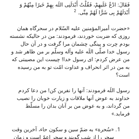
فَقَالَ: ادْعُ عَلَیهِمْ، فَقُلْتُ أَبْدَلَنِی اللَه بِهِمْ خَیرًا مِنْهُمْ وَ
2
أَبْدَلَهُمْ بِی شَرًّا لَهُمْ مِنِّی
.
«حضرت‌ أمیرالمؤمنین‌ علیه‌ السّلام‌ در سحرگاه‌ همان‌
روزی
ك
ه‌ ضربت‌ خوردند، فرمودند: من‌ در حالی
ك
ه‌ نشسته‌
بودم‌ چرت‌ و پینگی چشمان‌ مرا گرفت‌ و در آن‌ حال‌
رسول‌ خدا صلّی اللَه‌ علیه‌ وآله‌ وسلّم‌ بر من‌ ظاهر شد و
من‌ عرض‌
ك
ردم‌: ای رسول‌ خدا! چیست‌ این‌ مصیبتی
ك
ه‌
به‌ من‌ در اثر انحراف‌ و عداوت‌ امّت‌ تو به‌ من‌ رسیده‌
است‌؟
رسول‌ اللَه‌ فرمودند: آنها را نفرین‌
ك
ن‌! من‌ دعا
ك
ردم‌
خداوند به‌ عوض‌ آنها ملاقات‌ و زیارت‌ خوبان‌ را نصیب‌
من‌ گرداند، و به‌ عوض‌ من‌ بر آنان‌ بدان‌ را مسلّط‌
فرماید.»
«سُحرة‌» به‌ ضمّ سین‌ و سكون‌ حاء، آخرین‌ وقت‌
سحر را از شب‌ گویند و سحر اعمّ است‌ و زمان‌