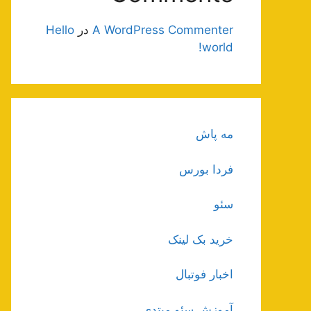
A WordPress Commenter
در
Hello
world!
مه پاش
فردا بورس
سئو
خرید بک لینک
اخبار فوتبال
آموزش سئو مبتدی