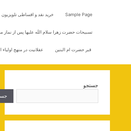
رش
ه
Sample Page
خرید نقد و اقساطی تلویزیون
حتوا
تسبیحات حضرت زهرا سلام اللَه علیها پس از نماز 
قبر حضرت ام البنین
عقلانیت در منهج اولیاء ا
جستجو
جست