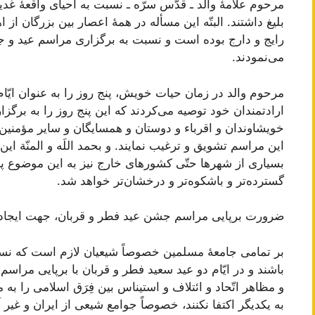
مرحوم علاّمۀ والد ـ قدّس سرّه ـ نسبت به احیای واقعۀ غد
بلیغ داشتند. البتّه این مسأله در همۀ اعصار بین بزرگان از 
رایج و دارج بوده است و نسبت به برگزاری مراسم عید و 
می‌نمودند.
مرحوم والد در زمان حیات خویش، پنج روز را به عنوان ایّام 
ارادتمندان خود توصیه می‌کردند که این پنج روز را به برگ
خویشاوندان و اقرباء و دوستان و همسایگان و سایر مؤمنین
این مراسم تشویق و ترغیب نمایند. و بحمد اللَه و المنّة ای
بسیاری از شهرها حتّی کشورهای خارج نیز به این موضوع پردا
گسترده‌تر و باشکوه‌تر و درخشان‌تر خواهد شد.
ضرورت برپایی مراسم جشن عید فطر و قربان، جهت ایجاد ات
بر تمامی جامعۀ مسلمین خصوصاً شیعیان لازم است که نسب
باشند و در ایّام دو عید سعید فطر و قربان با برپایی مراس
و مظاهر اتّحاد و ائتلاف و استیناس بین فِرَق اسلامی را ب
به یکدیگر اکتفا نکنند، خصوصاً جوامع شیعی از ایران و غیر