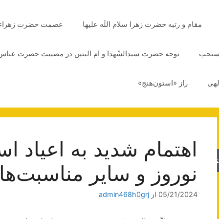
مقام و رتبه حضرت زهرا سلام اللَه علیها
عصمت حضرت زهراء سلا
مستحب
نوحه حضرت سیدالشّهدا و ام البنین در مصیبت حضرت عباس 
لهی
راز «استون‌هنج»
اهتمام شدید به اعیاد اس
جو
نوروز و سایر مناسبت‌ها
05/21/2024
از
admin468h0grj