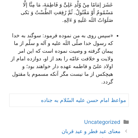
عَشَرَ إمَامًا مِنْ وُلْدِ عَلِىٍّ وَ فَاطِمَةَ، مَا مِنَّا إلَّا
مَسْمُومٌ أَوْ مَقْتُولٌ. ثُمَّ رُفِعَتِ الطَّسْتُ وَ بَکى
صَلَوَاتُ اللَه عَلَیهِ وَ ءَالِهِ.
«سپس روى به من نموده فرمود: سوگند به خدا
که رسول خدا صلّى اللَه علیه و آله و سلّم از ما
پیمان گرفته و وصیت نموده است که این امر
ولایت و خلافت عامّه را بعد از او، دوازده امام از
اولاد علىّ و فاطمه عهده دار خواهند بود؛ و
هیچکس از ما نیست مگر آنکه مسموم یا مقتول
گردد.
مواعظ امام حسن علیه السّلام به جناده
دسته‌ها
Uncategorized
ناوبری
معنای‌ عيد فطر و عيد قربان
نوشته‌ها