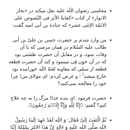
مجلسى رضوان اللَه علیه نقل میکند در «بحار
الانوار» از کتاب «
کفایةُ الأثر فى النّصوص على
الائمّة الإثنَى عشر
» که جنادة بن أبى امیه گفت:
من وارد شدم بر حضرت حسن بن علىّ بن أبى
طالب علیه السّلام در همان مرضى که با آن
وفات نمود، و در مقابل آن حضرت طشتى بود
که در آن خون قِى مینمود و کبد آن حضرت قطعه
قطعه از سمّى که معاویه لعنَهُ اللَه خورانیده بود
1
خارج میشد
؛ و عرض کردم: اى مولاى من! چرا
خود را معالجه نمى‌کنید؟
حضرت فرمود: اى بنده خدا! مرگ را به چه علاج
کنم‌؟ گفتم:
﴿إِنَّا لِلَّهِ وَإِنَّآ إِلَيۡهِ رَٰجِعُونَ﴾.
ثُمَّ الْتَفَتَ إلَىَّ فَقَالَ:
وَ اللَه لَقَدْ عَهِدَ إلَینَا رَسُولُ
اللَه صَلَّى اللَه عَلَیهِ وَ ءَالِهِ إنَّ هَذَا الامْرَ یمْلِکهُ إثْنَا