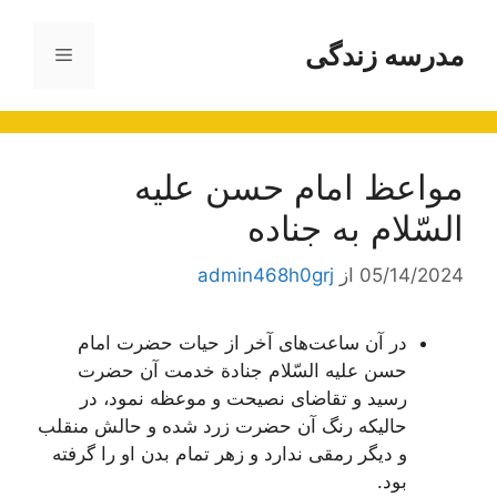
رش
ه
مدرسه زندگی
فهرست
حتوا
مواعظ امام حسن علیه
السّلام به جناده
05/14/2024
از
admin468h0grj
در آن ساعت‌هاى آخر از حیات حضرت امام
حسن علیه السّلام جنادة خدمت آن حضرت
رسید و تقاضاى نصیحت و موعظه نمود، در
حالیکه رنگ آن حضرت زرد شده و حالش منقلب
و دیگر رمقى ندارد و زهر تمام بدن او را گرفته
بود.