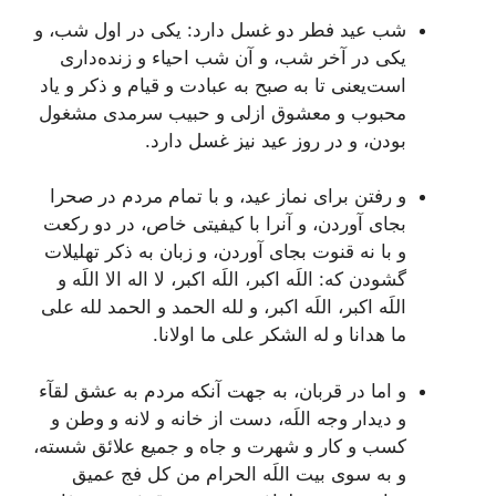
شب عيد فطر دو غسل دارد: يکى در اول شب، و
يکى در آخر شب، و آن شب احياء و زنده‌دارى
است‌يعنى تا به صبح به عبادت و قيام و ذکر و ياد
محبوب و معشوق ازلى و حبيب سرمدى مشغول
بودن، و در روز عيد نيز غسل دارد.
و رفتن براى نماز عيد، و با تمام مردم در صحرا
بجاى آوردن، و آنرا با کيفيتى خاص، در دو رکعت
و با نه قنوت بجاى آوردن، و زبان به ذکر تهليلات
گشودن که:
اللَه اکبر، اللَه اکبر، لا اله الا اللَه و
اللَه اکبر، اللَه اکبر، و لله الحمد و الحمد لله على
ما هدانا و له الشکر على ما اولانا.
و اما در قربان، به جهت آنکه مردم به عشق لقآء
و ديدار وجه اللَه، دست از خانه و لانه و وطن و
کسب و کار و شهرت و جاه و جميع علائق شسته،
و به سوى بيت اللَه الحرام من کل فج عميق