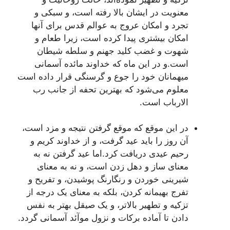
معنويت در ايشان بالا رفته است، و سبکى و
تجرد و امکان عروج به عوالم قدس براى آنها
امکان بيشترى پيدا کرده است، زيرا طعام و
شهوت و غضب کليد جهنم و سلطه شيطان
است.و در اين ماه که خداوند مائده آسمانى
ميهمانان خود را جوع و گرسنگى قرار داده است
معلوم مى‌شود که بهترين تحفه از جانب رب
الارباب است.
در اين موقع که موقع گرفتن نتيجه و مزد است،
آن روز را بايد عيد گرفت، و از خداوند کريم و
رحيم عيدى دريافت کرد.اما عيد گرفتن نه به
معناى ساز و دهل زدن است، و نه به معناى
شيرينى خوردن و رنگارنگ پوشيدن، و تفريح و
تفرج بهيمانه کردن، بلکه به معناى يک درجه از
تزکيه و تطهير بالاتر، و يک صيقل بهتر به نفس
دادن تا آماده برکات و نزول موآئد آسمانى گردد.