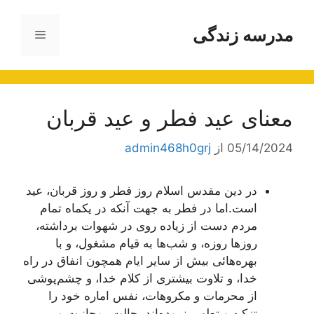
رش
ه
مدرسه زندگی
فهرست
حتوا
معنای‌ عيد فطر و عيد قربان
05/14/2024
از
admin468h0grj
در دين مقدس اسلام روز فطر و روز قربان، عيد
است.اما در فطر به جهت‌ آنکه در يکماه تمام
مردم دست از زياده‌ روى در شهوات برداشته،
روزها روزه، و شب‌ها به قيام مشغول، و با
بهره‌هائى بيش از ساير ايام همچون انفاق در راه
خدا، و تلاوت بيشترى از کلام خدا، و چشم‌پوشى
از محرمات و مکروهات، نفس اماره خود را
تزکيه و تطهير نموده‌اند، حالت روحانيت و