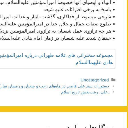
• انبیاء و اوصیای آنها خصوصاً امیرالمؤمنین علیه‌السلام،
• پاسخ به برخی افترائات علیهِ شیعه
• شرحی مبسوط از فداکاری‌، گذشت، ایثار و عدالتِ امیرالم
• طلوع صفات جمال و جلالِ خدا در امیرالمؤمنین علیه‌السل
• هر چه ترازوی عمل شیعیان به ترازوی امیرالمؤمنین نزدیک‌
• خفقان شدید علیه شیعیان در زمان امام هادی‌ علیه‌السلام
مجموعه سخنرانی های علامه طهرانی درباره امیرالمؤمنین 
هادی علیهما‌السلام
دسته‌ها
Uncategorized
ناوبری
دستورات سید علی قاضی در ماه‌های رجب و شعبان و رمضان مبار
نوشته‌ها
.علی، زینت‌بخش تاریخ اسلام