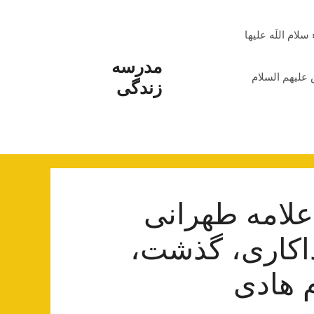
م اللَه علیها
مدرسه
علیهم السلام
زندگی
لامه طهرانی
داکاری‌، گذشت،
م هادی