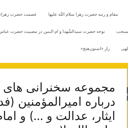
مقام و رتبه حضرت زهرا سلام اللَه علیها
عصمت حضرت زهراء سلا
مستحب
نوحه حضرت سیدالشّهدا و ام البنین در مصیبت حضرت عباس 
لهی
راز «استون‌هنج»
مجموعه سخنرانی های ع
جو
درباره امیرالمؤمنین (ف
ایثار، عدالت و …) و اما