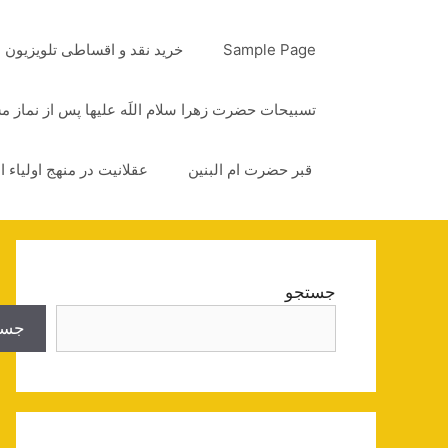
رش
ه
Sample Page
خرید نقد و اقساطی تلویزیون
حتوا
تسبیحات حضرت زهرا سلام اللَه علیها پس از نماز 
قبر حضرت ام البنین
عقلانیت در منهج اولیاء ا
جستجو
جست