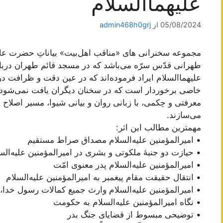
علیهما‌السلام
05/08/2024
از
admin468h0grj
مجموعه سخنرانی های «مناقب اهل‌بیت» بیاناتِ حضرت علا
طهرانی قدّس سرّه می‌باشد که در مسجد قائم طهران دربا
علیهما‌السلام ایراد فرموده‌اند که در عین دقت و ظرافت در
خاصی برخوردار است که در سخنان دیگران یافت نمی‌شود و 
معرفتی و حِکمی، با زبانی روان و بیانی شیوا، مسیر اصلا
می‌سازند.
مهمترین مطالب این اثر:
• امیرالمؤمنین علیه‌السلام مصداق صراط مستقیم
• حیازت دو جنبۀ ملکوتی و بشری در امیرالمؤمنین علیه‌الس
• امیرالمؤمنین علیه‌السلام پدر معنوی امّت
• انتقال حقیقت مقام پیغمبر به امیرالمؤمنین علیه‌السلام
• امیرالمؤمنین علیه‌السلام وارث جمیع کمالات رسول خدا،
• نگاه امیرالمؤمنین علیه‌السلام به حکومت
• توضیحی مبسوط از قضایای جنگ بدر