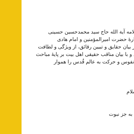
مه آیة الله حاج سید محمد‌حسین حسینی
رۀ حضرت امیرالمؤمنین و امام هادی
 بیان حقایق و تبیین رقائق، از ویژگی و لطافت
با بیان مناقب حقیقی اهل بیت بر پایۀ مباحث
ح نفوس و حرکت به عالم قُدس را هموار
لام
 به جز نبوت