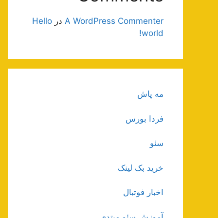
A WordPress Commenter
در
Hello
world!
مه پاش
فردا بورس
سئو
خرید بک لینک
اخبار فوتبال
آموزش سئو مبتدی