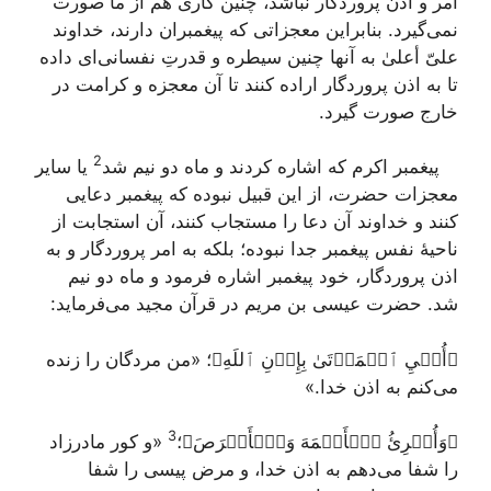
امر و اذن پروردگار نباشد، چنین کاری هم از ما صورت
نمی‌گیرد. بنابراین معجزاتی که پیغمبران دارند، خداوند
علیّ أعلیٰ به آنها چنین سیطره و قدرتِ نفسانی‌ای داده
تا به اذن پروردگار اراده کنند تا آن معجزه و کرامت در
خارج صورت ‌گیرد.
2
پیغمبر اکرم که اشاره کردند و ماه دو نیم شد
یا سایر
معجزات حضرت، از این قبیل نبوده که پیغمبر دعایی
کنند و خداوند آن دعا را مستجاب کنند، آن استجابت از
ناحیۀ نفس پیغمبر جدا نبوده؛ بلکه به امر پروردگار و به
اذن پروردگار، خود پیغمبر اشاره فرمود و ماه دو نیم
شد. حضرت عیسی بن مریم در قرآن مجید می‌‌فرماید:
﴿أُحۡيِ ٱلۡمَوۡتَىٰ بِإِذۡنِ ٱللَهِ﴾
؛
«من مردگان را زنده
می‌کنم به اذن خدا.»
3
﴿وَأُبۡرِئُ ٱلۡأَكۡمَهَ وَٱلۡأَبۡرَصَ﴾
؛
«و کور مادرزاد
را شفا می‌دهم به اذن خدا، و مرض پیسی را شفا