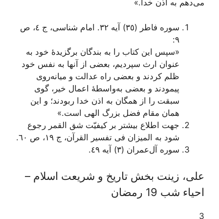
می‌دهم به اذن خدا.»
سوره فاطر (٣٥) آیه ٣٢.
امام شناسی
، ج ٤، ص
٩:
«سپس این کتاب را به بندگان برگزیدۀ خود به
عنوان ارث سپردیم، بعضی از آنها به نفس خود
ظلم کردند و بعضی راه عدالت و میانه‌روی
پیمودند و بعضی به‌واسطۀ اعمال خیر، گوی
سبقت را از همگان به اذن خدا ربودند؛ و این
همان مقام فضل بزرگ الهی است.»
جهت اطلاع بیشتر بر کیفیّت شق القمر رجوع
شود به
المیزان فی تفسیر القرآن
،‌ ج ١٩، ص ٦٠.
سوره آل‌عمران (٣) آیه ٤٩.
علی، زینت بخش تاریخ و شریعت اسلام –
احیاء شب 19 رمضان
3