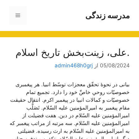
رش
ه
مدرسه زندگی
فهرست
حتوا
.علی، زینت‌بخش تاریخ اسلام
05/08/2024
از
admin468h0grj
بیانی در نحوۀ تحقّق معجزات توسّط انبیا. هر پیغمبری
خصوصیّات روحیِ خاصِّ خود را دارد. تجمیع تمام
خصوصیّات و کمالات انبیا در پیغمبر اکرم. انتقال حقیقت
مقام پیغمبر به امیرالمؤمنین علیه السّلام. تَصَلُّب
امیرالمؤمنین علیه السّلام در دین. هفت فضیلت از
امیرالمؤمنین علیه السّلام. سه مرتبه از مراتب پیغمبر که
به امیرالمؤمنین علیه السّلام به ارث رسیده. فضیلتی
دیگر از امیرالمؤمنین علیه السّلام. تکفین و تدفین جناب