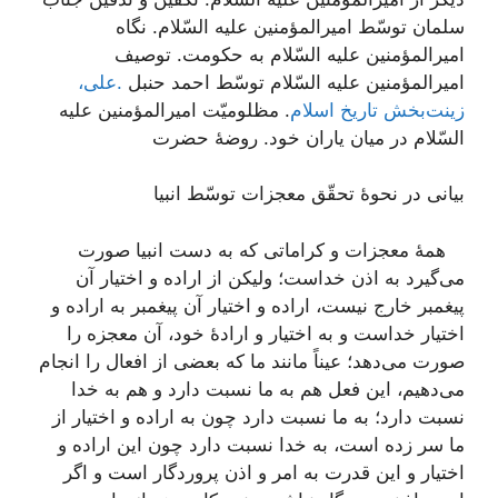
سلمان توسّط امیرالمؤمنین علیه السّلام. نگاه
امیرالمؤمنین علیه السّلام به حکومت. توصیف
امیرالمؤمنین علیه السّلام توسّط احمد حنبل
.علی،
زینت‌بخش تاریخ اسلام
. مظلومیّت امیرالمؤمنین علیه
السّلام در میان یاران خود. روضۀ حضرت
بیانی در نحوۀ تحقّق معجزات توسّط انبیا
همۀ معجزات و کراماتی که به دست انبیا صورت
می‌گیرد به اذن خداست؛ ولیکن از اراده و اختیار آن
پیغمبر خارج نیست، اراده و اختیار آن پیغمبر به اراده و
اختیار خداست و به اختیار و ارادۀ خود، آن معجزه را
صورت می‌دهد؛ عیناً مانند ما که بعضی از افعال را انجام
می‌دهیم، این فعل هم به ما نسبت دارد و هم به خدا
نسبت دارد؛ به ما نسبت دارد چون به اراده و اختیار از
ما سر زده است، به خدا نسبت دارد چون این اراده و
اختیار و این قدرت به امر و اذن پروردگار است و اگر