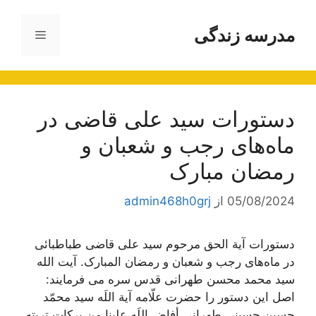
رش
ه
مدرسه زندگی
فهرست
حتوا
دستورات سید علی قاضی در
ماه‌های رجب و شعبان و
رمضان مبارک
05/08/2024
از
admin468h0grj
دستورات آیة الحق مرحوم سید علی قاضی طباطبائی
در ماه‌های رجب و شعبان و رمضان المبارک. آیت الله
سید محمد محسن طهرانی قدس سره می فرمایند:
اصل این دستور را حضرت علّامه آیة اللَه سید محمّد
حسین حسینی طهرانی أفاض اللَه علینا من برکات تربته،