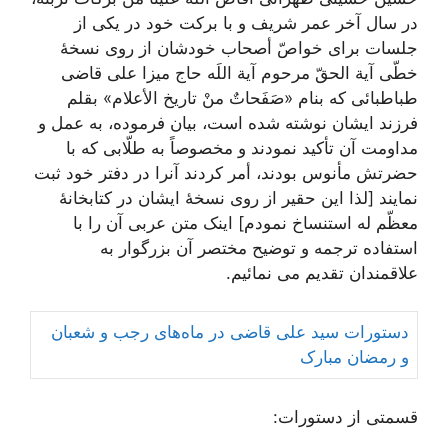
در سال آخر عمر شریف و با برکت خود در یکی از
جلسات برای خواصّ أصحاب خودشان از روی نسخۀ
خطّی آیة الحقّ مرحوم آیة اللَه حاج میزا علی قاضی
طباطبائی که بنام «صَفَحاتٌ منْ تاریخ الأعلام» بقلم
فرزند ایشان نوشته شده است، بیان فرموده، به عمل و
مداومت آن تأکید نمودند و مخصوصاً به طلّابی که با
حضرتش مأنوس بودند، أمر کردند آنرا در دفتر خود ثبت
نمایند [لذا این حقیر از روی نسخۀ ایشان در کتابخانۀ
معظّم له استنساخ نمودم] اینک متن عربی آن را با
استفاده ترجمه و توضیح مختصر آن بزرگوار به
علاقمندان تقدیم می نمائیم.
دستورات سید علی قاضی در ماه‌های رجب و شعبان
و رمضان مبارک
قسمتی از دستورات: