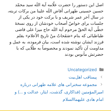
اصل این دستور را حضرت علّامه آیة اللَه سید محمّد
حسین حسینی طهرانی أفاض اللَه علینا من برکات تربته،
در سال آخر عمر شریف و با برکت خود در یکی از
جلسات برای خواصّ أصحاب خودشان از روی نسخۀ
خطّی آیة الحقّ مرحوم آیة اللَه حاج میزا علی قاضی
طباطبائی که بنام «صَفَحاتٌ منْ تاریخ الأعلام» بقلم
فرزند ایشان نوشته شده است، بیان فرموده، به عمل و
مداومت آن تأکید نمودند و مخصوصاً به طلّابی که با
حضرتش مأنوس بودند
دسته‌ها
Uncategorized
ناوبری
پیمناقب اهل‌بیت
نوشته‌ها
مجموعه سخنرانی های علامه طهرانی درباره
امیرالمؤمنین (فداکاری‌، گذشت، ایثار، عدالت و …) و
امام هادی علیهما‌السلام