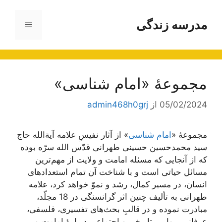
رش
ه
مدرسه زندگی
فهرست
حتوا
مجموعۀ «امام شناسی»
05/02/2024
از
admin468h0grj
مجموعۀ «
امام شناسی
» از آثار نفیسِ علامه آیة‌الله حاج
سید محمد‌حسین حسینی طهرانی قدّس الله سرّه بوده
که از آنجایی که مسئله امامت و ولایت از مهم‌ترین
مسائل حیاتی است و با شناخت آن تمام استعدادهای
انسان، در مسیر کمال، رشد و نموّ خواهد کرد، علامه
طهرانی به تألیف چنین اثر گرانسنگی در 18 مجلّد،
مبادرت نموده و در قالبِ بحث‌های تفسیری، فلسفی،
عرفانی، روایی، تاریخی و اجتماعی دربارۀ امامت و