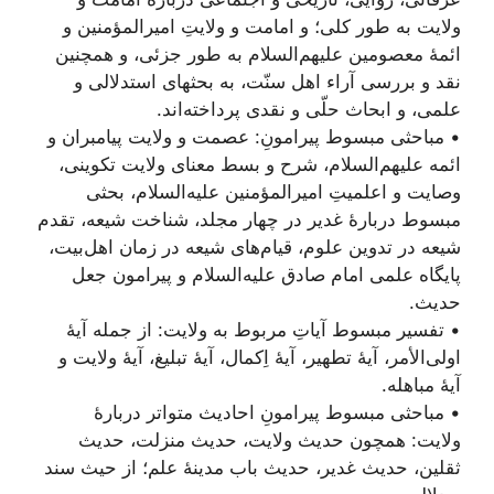
ولایت به طور کلی؛ و امامت و ولایتِ امیرالمؤمنین و
ائمۀ معصومین علیهم‌السلام به طور جزئی، و همچنین
نقد و بررسی آراء اهل سنّت، به بحثهای استدلالی و
علمی، و ابحاث حلّی و نقدی پرداخته‌اند.
• مباحثی مبسوط پیرامونِ: عصمت و ولایت پیامبران و
ائمه علیهم‌السلام، شرح و بسط معنای ولایت تکوینی،
وصایت و اعلمیتِ امیرالمؤمنین علیه‌السلام، بحثی
مبسوط دربارۀ غدیر در چهار مجلد، شناخت شیعه، تقدم
شیعه در تدوین علوم، قیام‌های شیعه در زمان اهل‌بیت،
پایگاه علمی امام صادق علیه‌السلام و پیرامون جعل
حدیث.
• تفسیر مبسوط آیاتِ مربوط به ولایت: از جمله آیۀ
اولی‌الأمر، آیۀ تطهیر، آیۀ اِکمال، آیۀ تبلیغ، آیۀ ولایت و
آیۀ مباهله.
• مباحثی مبسوط پیرامونِ احادیث متواتر دربارۀ
ولایت: همچون حدیث ولایت، حدیث منزلت، حدیث
ثقلین، حدیث غدیر، حدیث باب مدینۀ علم؛ از حیث سند