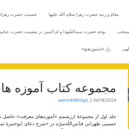
مقام و رتبه حضرت زهرا سلام اللَه علیها
عصمت حضرت زهراء سلا
مستحب
نوحه حضرت سیدالشّهدا و ام البنین در مصیبت حضرت عباس 
لهی
راز «استون‌هنج»
مجموعه کتاب آموزه ها
جو
04/18/2024
از
admin468h0grj
جلد اول از مجموعۀ ارزشمندِ «آموزه‌های معرفت» حاصل
حسینی طهرانی قدّس‌اللَه‌سرّه در «شرح دعای ابوحمزۀ ثم