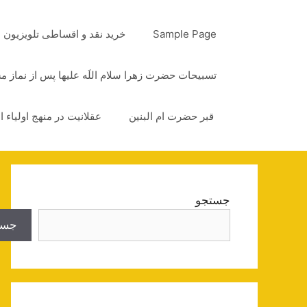
رش
ه
Sample Page
خرید نقد و اقساطی تلویزیون
حتوا
تسبیحات حضرت زهرا سلام اللَه علیها پس از نماز 
قبر حضرت ام البنین
عقلانیت در منهج اولیاء ا
جستجو
جست