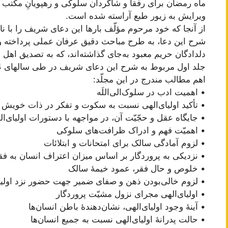
ماه رمضان برای رفقا و شاگردان سلوکی و رهپویانِ مکتب عرف
ویرایش به زیور طبع آراسته شده است.
از آنجا که خود مرحوم مؤلّف بارها این دعای شریف را با نام 
شرح این دعا، به طرح مباحث دقیق عرفان عملی پرداخته 
دلدادگان حریم معبود به‌جای گذاشته‌اند، که به تصدیق اهل
جلد اول مربوط به شرح این دعای شریف در طی سالهای 1414 تا 1416 هجری‌قمری می‌باشد.
اهم مطالب مندرج در این مجلّد:
• اهمیت ادب در سلوک‌الی‌اللَه
• تأکید اولیای‌الهی نسبت به سکوت و تفکر در ذات خویش
• جایگاه عقل و حجّیّت آن، در مواجهه با دستورات اولیای‌ال
• اهمیّت فهم و ادراک ظرافت‌های سلوکی
• لزوم آمادگی سالک برای امتحانات و ابتلائات
• نزدیکی به پروردگار بر اساس میزان اعتراف انسان به فق
• خلوص و حال فقر، عمود خیمۀ سالک
• لزوم خالی‌بودن ذهن و صفای ضمیر جهت حضور نزد اولیا
• اولیای‌الهی مجرای نزول مشیّت پروردگار
• آینۀ وجود اولیای‌الهی، نشان‌دهندۀ باطن انسان‌ها
• حالت پدرانۀ اولیای‌الهی نسبت به جمیع انسان‌ها