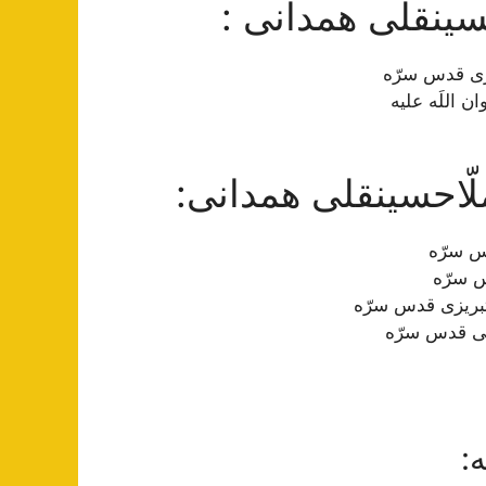
سینقلی همدانی :
ری قدس سرّه
 اللَه علیه
لّاحسینقلی همدانی:
س سرّه
 سرّه
تبریزی قدس سرّه
بى قدس سرّه