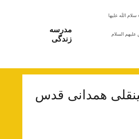
م اللَه علیها
مدرسه
علیهم السلام
زندگی
نقلی همدانی قدس