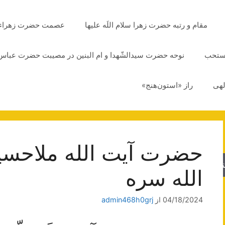
مقام و رتبه حضرت زهرا سلام اللَه علیها
عصمت حضرت زهراء سلا
مستحب
نوحه حضرت سیدالشّهدا و ام البنین در مصیبت حضرت عباس 
لهی
راز «استون‌هنج»
حضرت آیت الله ملاحسی
جو
الله سره
04/18/2024
از
admin468h0grj