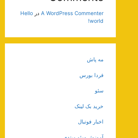
A WordPress Commenter
در
Hello
world!
مه پاش
فردا بورس
سئو
خرید بک لینک
اخبار فوتبال
آموزش سئو مبتدی