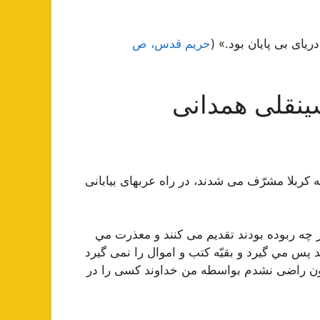
ياى بى ‏پايان بود.» (
حریم قدس، ص
سینقلی همدانی
 كربلا مشرّف مى ‏شدند، در راه عرب‏هاى بيابانى
چه ربوده بودند تقديم مى‏ كنند و معذرت مي
پس مي گيرد و بقيّه كتب و اموال را نمى ‏گيرد
 چون راضى نشدم بواسطه من خداوند كسى را در