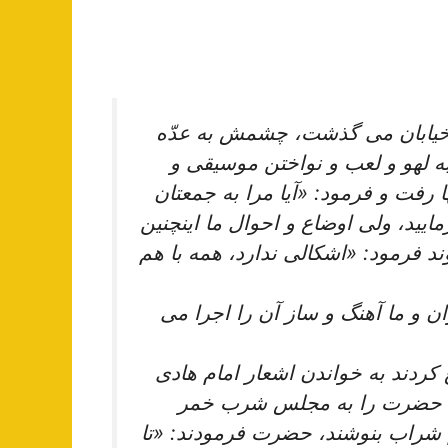
خيابان مى‏ گذشت، چشمش به عدّه‏
به لهو و لعب و نواختن‏ موسيقى و
 رفت و فرمود: «آيا مرا به جمعتان
ماييد، ولى اوضاع و احوال ما اين‏چنين
د فرمود: «اشكالى ندارد، همه با هم
ن و ما آهنگ و ساز آن را اجرا مى
ردند به خواندن اشعار امام هادى
 كه حضرت را به مجلس شرب خمر
 شراب بنوشند، حضرت فرمودند: «تا