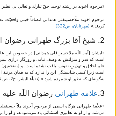
«مرحوم آخوند در رشته توحيد حقّ تبارك و تعالى بى نظير بود
مرحوم آخوند ملّاحسينقلى همدانى انصافاً خيلى واقعيّت ع
كردند.»
(مهرتابان، ص322)
2. شیخ آقا بزرگ طهرانی رضوان اللَه علیه :
«ایشان [آیت‌اللَه ملاحسین‌قلی همدانی] در خصوصِ این علم 
است که قدر و منزلتش به وصف نیاید. و روزگار درازی سپر
علم اخلاق و تهذیبِ نفوس یافت نشده است. و [به‌تحقیق] ا
است زیرا کسی شایستگی این را ندارد که به همان مرتبۀ ای
به‌گونه‌ای که نظیر او شمرده شود.» (نقبآء البشر، ج2، ص 674 تا ص 678.)
3.
علامه طهرانی
رضوان اللَه علیه :
«علاّمۀ طهرانی هرگاه اسمی از مرحوم آخوند ملاّ حسینقلی
می‌شد، و از او به تعابیری استثنائی یاد می‌نمودند، و او را