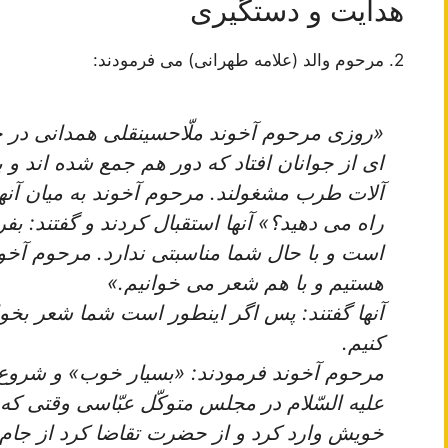
هدایت و دستگیری
2. مرحوم والد (علامه طهرانی) مى ‏فرمودند:
«روزى مرحوم آخوند ملّاحسينقلى همدانى در 
اى از جوانان افتاد كه دور هم جمع شده ‏اند و 
آلات طرب مشغولند. مرحوم آخوند به ميان آنها
راه مى ‏دهيد؟» آنها استقبال كردند و گفتند: بفر
است و با حال شما مناسبتى ندارد. مرحوم آخون
هستيم و با هم شعر مى ‏خوانيم.»
آنها گفتند: پس اگر اين‏طور است شما شعر بخوا
‏كنيم.
مرحوم آخوند فرمودند: «بسيار خوب» و شروع ك
عليه ‏السّلام در مجلس متوكّل عبّاسى وقتى
خويش وارد كرد و از حضرت تقاضا كرد از جام