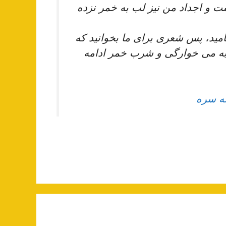
و اجداد من نيز لب به خمر نزده‏
ميد، پس شعرى براى ما بخوانيد كه
به مى‏ خوارگى و شرب خمر ادامه
ه سره