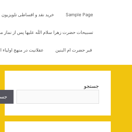
رش
ه
Sample Page
خرید نقد و اقساطی تلویزیون
حتوا
تسبیحات حضرت زهرا سلام اللَه علیها پس از نماز 
قبر حضرت ام البنین
عقلانیت در منهج اولیاء ا
جستجو
جست