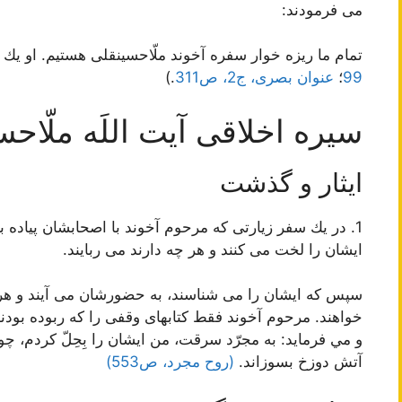
می فرمودند:
تمام ما ريزه ‏خوار سفره آخوند ملّاحسين‏قلى هستيم. او يك در
99
؛
عنوان بصری، ج2، ص311
.)
سیره اخلاقی آیت اللَه ملّاح
ایثار و گذشت
1. در يك سفر زيارتى كه مرحوم آخوند با اصحابشان پياده به
ايشان را لخت مى ‏كنند و هر چه دارند مى ‏ربايند.
سپس كه ايشان را مى‏ شناسند، به حضورشان مى ‏آيند و هر 
خواهند. مرحوم آخوند فقط كتابهاى وقفى را كه ربوده بودند 
و مي فرمايد: به مجرّد سرقت، من ايشان را بِحِلّ كردم،
آتش دوزخ بسوزاند.
(روح مجرد، ص553)