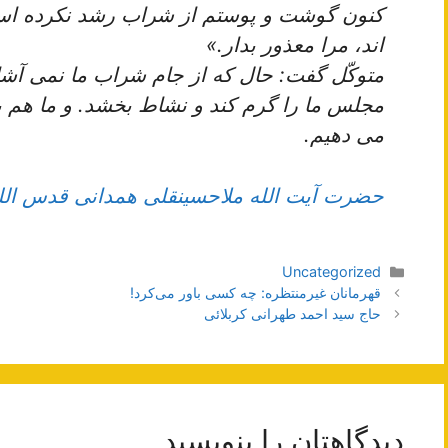
كنون گوشت و پوستم از شراب رشد نكرده است 
اند، مرا معذور بدار.»
متوكّل گفت: حال كه از جام شراب ما نمى‏ آشا
مجلس ما را گرم كند و نشاط بخشد. و ما هم 
مى ‏دهيم.
حضرت آیت الله ملاحسینقلی همدانی قدس الل
دسته‌ها
Uncategorized
ناوبری
قهرمانان غیرمنتظره: چه کسی باور می‌کرد!
نوشته‌ها
حاج سید احمد طهرانی کربلائی
دیدگاهتان را بنویسید