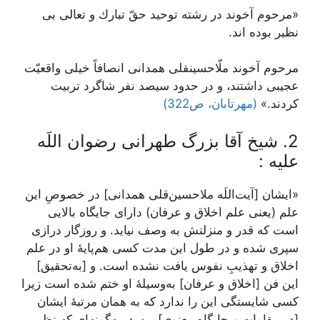
«مرحوم آخوند در رشته توحيد حقّ تبارك و تعالى بى
نظير بوده‏ اند.
مرحوم آخوند ملّاحسينقلى همدانى انصافاً خيلى واقعيّت
عجيبى داشتند، و در حدود سيصد نفر شاگرد تربيت
كردند.»
(مهرتابان، ص322)
2. شیخ آقا بزرگ طهرانی رضوان اللَه
علیه :
«ایشان [آیت‌اللَه ملاحسین‌قلی همدانی] در خصوصِ این
علم (یعنی علم اخلاق و عرفان) دارای جایگاه بالایی
است که قدر و منزلتش به وصف نیاید. و روزگار درازی
سپری شده و در طول این مدت کسی هم‌پایۀ او در علم
اخلاق و تهذیبِ نفوس یافت نشده است. و [به‌تحقیق]
این فن [اخلاق و عرفان] به‌وسیلۀ او ختم شده است زیرا
کسی شایستگی این را ندارد که به همان مرتبۀ ایشان
[در مقامات و جایگاه معنوی] برسد، به‌گونه‌ای که نظیر