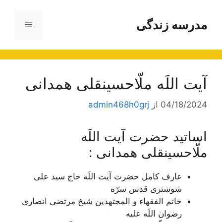
رش
ه
مدرسه زندگی
فهرست
حتوا
آیت اللَه ملّاحسینقلی همدانی
04/18/2024
از
admin468h0grj
اساتید حضرت آیت اللَه
ملّاحسینقلی همدانی :
عارف کامل حضرت آیت اللَه حاج سید علی
شوشتری قدس سرّه
خاتم الفقهاء و المجتهدین شیخ مرتضی انصاری
رضوان اللَه علیه