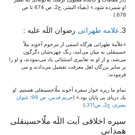
او شمرده شود.» (نقبآء البشر، ج2، ص 674 تا ص
678.)
3.
علامه طهرانی
رضوان اللَه علیه :
«علاّمۀ طهرانی هرگاه اسمی از مرحوم آخوند ملاّ
حسینقلی به میان می‌آمد، رنگ چهره‌شان دگرگون
می‌شد، و از او به تعابیری استثنائی یاد می‌نمودند، و او را
بر سایر بزرگان اهل معرفت تفضیل می‌دادند و می
فرمودند:
تمام ما ريزه ‏خوار سفره آخوند ملّاحسين‏قلى هستيم. او
يك درياى بى ‏پايان بود.» (
حریم قدس، ص 99
؛
عنوان
بصری، ج2، ص311
.)
سیره اخلاقی آیت اللَه ملّاحسینقلی
همدانی