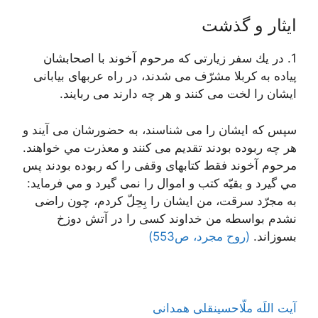
ایثار و گذشت
1. در يك سفر زيارتى كه مرحوم آخوند با اصحابشان
پياده به كربلا مشرّف مى ‏شدند، در راه عرب‏هاى بيابانى
ايشان را لخت مى ‏كنند و هر چه دارند مى ‏ربايند.
سپس كه ايشان را مى‏ شناسند، به حضورشان مى ‏آيند و
هر چه ربوده بودند تقديم مى‏ كنند و معذرت مي خواهند.
مرحوم آخوند فقط كتابهاى وقفى را كه ربوده بودند پس
مي گيرد و بقيّه كتب و اموال را نمى ‏گيرد و مي فرمايد:
به مجرّد سرقت، من ايشان را بِحِلّ كردم، چون راضى
نشدم بواسطه من خداوند كسى را در آتش دوزخ
بسوزاند.
(روح مجرد، ص553)
آیت اللَه ملّاحسینقلی همدانی