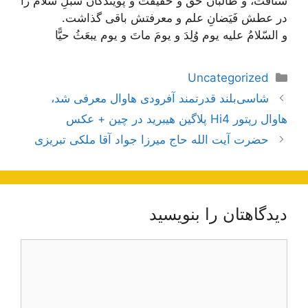
شتافت، و طالبان حق و حقیقت و پویندگان سُبُلِ سلام را
در عطش فَیَضانِ علم و معرفتش باقی گذاشت.
و السّلامُ‏ عليه‏ يوم‏ وُلِدَ و يومَ ماتَ و يوم يبعَثُ حيًّا
دسته‌ها
Uncategorized
ناوبری
شاسی‌بلند قدرتمند آفرودی هاوال معرفی شد،
نوشته‌ها
هاوال رپتور Hi4 پلاگین هیبرید در چین + عکس
حضرت آیت الله حاج ميرزا جواد آقا ملكى تبريزى
دیدگاهتان را بنویسید
دیدگاه