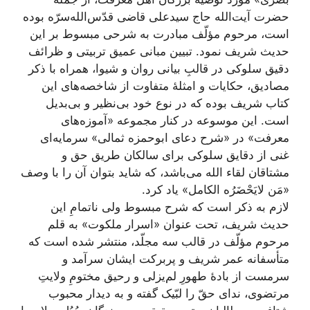
حضرت آیت‌الله حاج سید‌علی قاضی قدّس‌الله‌سرّه بوده‌
است، مرحوم مؤلّف مبادرت به شرحی مبسوط بر این
حدیث شریف نمود. تبیین مبانی عمیق تربیتی و ظرائف
دقیق سلوکی در قالبِ بیانی روان و شیوا، همراه با ذکر
مصادیق، حکایات و امثلۀ متفاوت از شاخصه‌های این
کتاب شریف بوده که در نوع خود بی‌نظیر و بی‌بدیل
است. این موسوعه در کنار مجموعه «آموزه‌های
معرفت» در «شرح دعای ابوحمزه ثمالی» سرمایه‌ای
غنی از دقایق سلوکی برای سالکان طریق حق و
مشتاقان لقاء الله می‌باشد، که شاید بتوان آن را با وصف
«مَن لایَحْضَرُه الکامل» یاد کرد.
لازم به ذکر است که شرح مبسوط ولی ناتمامِ این
حدیث شریف، تحت عنوان «اسرار ملکوت» به قلم
مرحوم‌ مؤلّف در قالب سه مجلّد، منتشر شده است که
متأسفانه عمر شریف و پربرکت ایشان سرآمد و
سرمست از بادۀ طهورِ لم‌یزلی و رحیق مختومِ ولایتِ
مرتضوی، ندای حقّ را لبّیک گفته و به دیدار محبوب