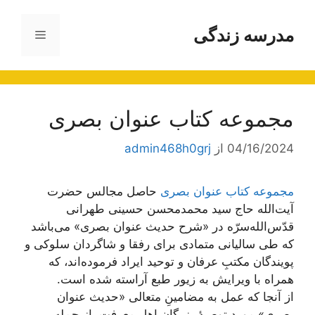
رش
ه
مدرسه زندگی
فهرست
حتوا
مجموعه کتاب عنوان بصری
04/16/2024
از
admin468h0grj
مجموعه کتاب عنوان بصری
حاصل مجالس حضرت
آیت‌الله حاج سید محمدمحسن حسینی طهرانی
قدّس‌الله‌سرّه در «شرح حدیث عنوان بصری» می‌باشد
که طی سالیانی متمادی برای رفقا و شاگردان سلوکی و
پویندگان مکتبِ عرفان و توحید ایراد فرموده‌اند، که
همراه با ویرایش به زیور طبع آراسته شده است.
از آنجا که عمل به مضامینِ متعالی «حدیث عنوان
بصری» مورد توصیۀ بزرگان اهل معرفت، از جمله