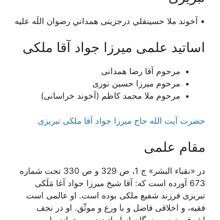
• آخوند ملا حسينقلي درجزینی همداني رضوان اللَه علیه
اساتید علمی میرزا جواد آقا ملکی
مرحوم آقا رضا همدانی
مرحوم میرزا حسین نوری
مرحوم ملا محمد کاظم (آخوند خراسانی)
حضرت آیت الله حاج ميرزا جواد آقا ملكى تبريزى
مقام علمی
در «نقباء البشر» ج 1، ص 329 و ص 330 تحت شماره
673 آورده است كه: آقا شيخ ميرزا جواد آغا مَلَكى
تبريزى فرزند شفيع ملكى بوده است. او عالمى است
فقيه، و اخلاقى فاضل و با ورع و موثّق. او در نجف