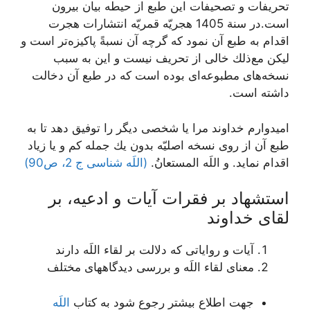
تحريفات و تصحيفات اين طبع از حيطه بيان بيرون
است.در سنة 1405 هجريّه قمريّه انتشارات هجرت
اقدام به طبع آن نمود كه گرچه آن نسبةً پاكيزه‌‏تر است و
ليكن مع‌‏ذلك خالى از تحريف نيست و اين به سبب
نسخه‏‌هاى مطبوعه‌‏اى بوده است كه در طبع آن دخالت
داشته است.
اميدوارم خداوند مرا يا شخصى ديگر را توفيق دهد تا به
طبع آن از روى نسخه اصليّه بدون يك جمله كم و يا زياد
اقدام نمايد. و اللَه المستعانُ.
(اللَه شناسی ج 2، ص90)
استشهاد بر فقرات آيات و ادعيه، بر
لقاى خداوند
آیات و روایاتی که دلالت بر لقاء اللَه دارند
معنای لقاء اللَه و بررسی دیدگاههای مختلف
جهت اطلاع بیشتر رجوع شود به کتاب
اللَه