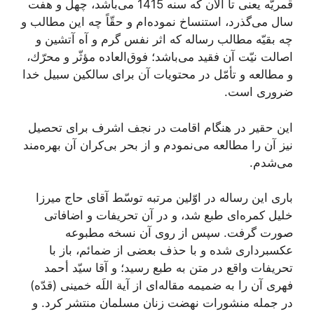
قمريّه يعنى تا الآن كه سنه 1415 می‌باشد، چهل و هفت
سال می‌‏گذرد، استنساخ نموده‏‌ام و حقّاً چه اين مطالب و
چه بقيّه مطالب رساله كه اثر نفس گرم و آه آتشين و
اصالت نيّت آن فقيد می‌‏باشد؛ فوق‌‏العاده مؤثّر و محرّك،
و مطالعه و تأمّل در محتويات آن براى سالكين سبيل خدا
ضرورى است.
اين حقير در هنگام اقامت در نجف اشرف براى تحصيل
نيز آن را مطالعه می‌‏نمودم و از بحر بی‌‏كران آن بهره‏‌مند
می‌‏شدم.
بارى اين رساله در اوّلين مرتبه توسّط آقاى حاج ميرزا
خليل كمره‌‏اى طبع شد، و در آن تحريفات و اضافاتى
صورت گرفت. سپس از روى آن نسخه مطبوعه
عكس‏بردارى شده و با حذف بعضى از ضمائم، باز با
تحريفات واقع در متن به طبع رسيد؛ و آقا سيّد أحمد
فهرى آن را به ضميمه مقاله‌‏اى از آية اللَه خمينى (قدّه)
در جمله منشورات نهضت زنان مسلمان منتشر كرد. و