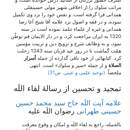
اشرف حضور بزرگان از اساتيد درس خوانده است، و
مراتب سلوك را از اخلاقى شهير مولى حسينقلى
همدانى فرا گرفته است. و نفس خود را نزد وى تكميل
نموده، و در فقه و اصول نزد علامه آقا شيخ آغا رضا
همدانى و غيره از علماء تتلمذ نموده است در سنه
1320 به ايران مراجعت كرد، و در دار الايمان قم توطّن
نمود، و به وظائف شرع و ترويج دين و تربيت مؤمنين
همّت گماشت تا در روز عيد قربان سنه 1343 رحلت
كرد. كتابهائى از خود باقى گذارده از جمله
أسرار
الصلاة
و از جمله «سير و سلوك» است. انتهى
ملخصاً.
(توحید علمی و عینی، ص31)
تمجيد و تحسين از رسالۀ لقاء اللَه‏
علامه آیت اللَه حاج سید محمد حسین
حسینی طهرانی
رضوان اللَه علیه
بالجمله، راجع به لقاء اللَه و امكان و وقوع معرفت