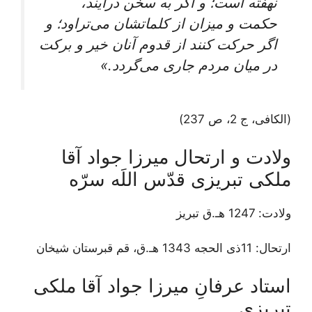
نهفته است؛ و اگر به سخن درآيند،
حكمت و ميزان از كلماتشان می‌تراود؛ و
اگر حركت كنند از قدوم آنان خير و بركت
در ميان مردم جارى می‌گردد.»
(الكافى، ج 2، ص 237)
ولادت و ارتحال ميرزا جواد آقا
ملكى تبريزى قدّس اللَه سرّه
ولادت: 1247 هـ.ق تبریز
ارتحال: 11ذی الحجه 1343 هـ.ق، قم قبرستان شیخان
استاد عرفانِ ميرزا جواد آقا ملكى
تبريزى