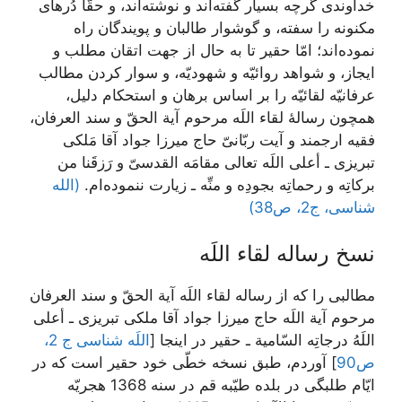
خداوندى گرچه بسيار گفته‌‏اند و نوشته‌‏اند، و حقّاً دُرهاى
مكنونه را سفته، و گوشوار طالبان و پويندگان راه
نموده‌‏اند؛ امّا حقير تا به حال از جهت اتقان مطلب و
ايجاز، و شواهد روائيّه و شهوديّه، و سوار كردن مطالب
عرفانيّه لقائيّه را بر اساس برهان و استحكام دليل،
همچون رسالۀ لقاء اللَه مرحوم آية الحقّ و سند العرفان،
فقيه ارجمند و آيت ربّانىّ حاج ميرزا جواد آقا مَلكى
تبريزى ـ أعلى اللَه تعالى مقامَه القدسىّ و رَزقَنا من
بركاتِه و رحماتِه بجودِه و منِّه ـ زيارت ننموده‏‌ام.
(الله
شناسی، ج2، ص38)
نسخ رساله لقاء اللَه‏
مطالبى را كه از رساله لقاء اللَه آية الحقّ و سند العرفان
مرحوم آية اللَه حاج ميرزا جواد آقا ملكى تبريزى ـ أعلى
اللَهُ درجاتِه السّامية ـ حقير در اینجا [
اللَه شناسی ج 2،
ص90
] آوردم، طبق نسخه خطّى خود حقير است كه در
ايّام طلبگى در بلده طيّبه قم در سنه 1368 هجريّه