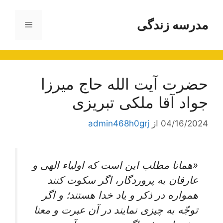
رش
ه
مدرسه زندگی
فهرست
حتوا
حضرت آیت الله حاج ميرزا
جواد آقا ملكى تبريزى
04/16/2024
از
admin468h0grj
«همانا مطلب اين است كه اولياء الهى و
عارفان به پروردگار، اگر سكوت كنند
همواره در ذكر و ياد خدا هستند؛ و اگر
توجّه به چيزى نمايند در آن عبرت و معنا