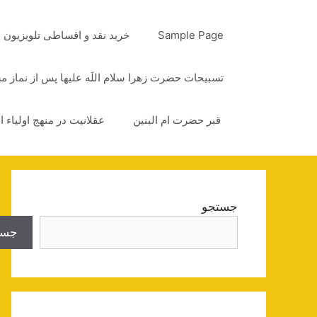
رش
ه
Sample Page
خرید نقد و اقساطی تلویزیون
حتوا
تسبیحات حضرت زهرا سلام اللَه علیها پس از نماز 
قبر حضرت ام البنین
عقلانیت در منهج اولیاء ا
جستجو
جست