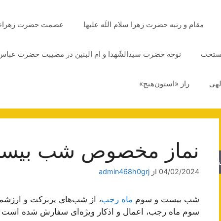
مقام و رتبه حضرت زهرا سلام اللَه علیها
عصمت حضرت زهراء سلا
مستحب
نوحه حضرت سیدالشّهدا و ام البنین در مصیبت حضرت عباس 
لهی
راز «استون‌هنج»
نماز مخصوص شب بیست
جو
04/02/2024
از
admin468h0grj
شب بیست و سوم
ماه رجب
، از شب‌های پربرکت و ارزشم
سوم ماه رجب، اعمال و اذکار ویژه‌ای سفارش شده است که