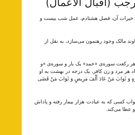
ب (اقبال الاعمال)
 خیرات آن، فصل هشتادم، عمل شب بیست و
د مالک وجود رهنمون می‌سازد، به نقل از
 رکعت سوره‌ى «حمد» یک بار و سوره‌ى «و
اد هر مرد و زن کافر، یک درجه در بهشت به او
َ ثَوَابَ مَنْ عَادَ أَلْفَ مَرِیضٍ وَ ثَوَابَ مَنْ قَضَى
اب کسى که به عیادت هزار بیمار رفته و پاداش
 عطا می‌کند.