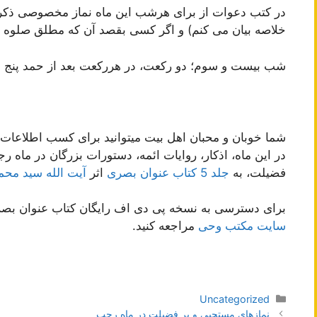
در کتب دعوات از براى هرشب این ماه نماز مخصوصى ذکر 
خلاصه بیان می کنم) و اگر کسى بقصد آن‌ که مطلق صلوه 
شب بیست و سوم؛ دو رکعت، در هررکعت بعد از حمد پنج م
شما خوبان و محبان اهل بیت میتوانید برای کسب اطلاعات ب
در این ماه، اذکار، روایات ائمه، دستورات بزرگان در ماه ر
فضیلت، به
جلد 5 کتاب عنوان بصری
اثر
آیت الله سید مح
برای دسترسی به نسخه پی دی اف رایگان کتاب عنوان بصری
سایت مکتب وحی
مراجعه کنید.
دسته‌ها
Uncategorized
ناوبری
نمازهای مستحبی و پر فضیلت در ماه رجب