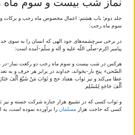
نماز شب بیست و سوم ماه رج
جلد دوم؛ باب هشتم: اعمال مخصوص ماه رجب و برکات و
سوم ماه رجب:
در برخى سرچشمه‌هاى جود الهى که انسان را به سوى خداون
پیامبر اکرم-صلّى اللّه علیه و آله و سلّم-آمده است:
هرکس در شب بیست و سوم ماه رجب دو رکعت نماز-در هر
الضّحى» پنج بار-بخواند، خداوند در برابر هر حرف و به تعد
عطا می‌کند و نیز ثواب هفتاد حج وَ ثَوَابَ مَنْ شَیَّعَ أَلْفَ جَنَازَهٍ و
أَلْفَ حَاجَهٍ لِمُسْلِم‏
و ثواب کسى که در تشییع هزار جنازه شرکت جسته و نیز ثو
کسى که حاجت هزار
مسلمان
را برآورده نموده است، به او