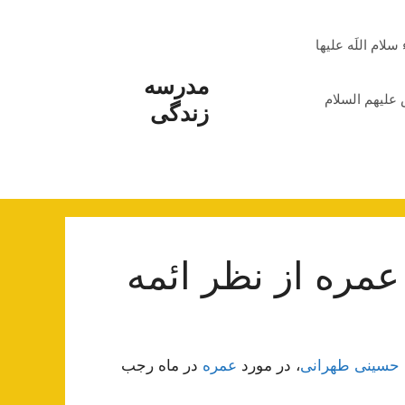
م اللَه علیها
مدرسه
علیهم السلام
زندگی
عمره از نظر ائمه
 حسینی طهرانی
، در مورد
عمره
در ماه رجب