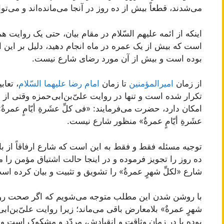
می‌شدند، قطعاً بیش از ده روز در آنجا می‌مانده‌اند و می‌توا
اینکه از ائمه علیهم السّلام در مقام بیان، حتی یک روا
است که بیش از یک عمره در ماه انجام دهید، دلیل بر این
بوده است و بیش از آن مورد رضای شارع نیست.
از زمان
امیرالمؤمنین
تا زمان
امام رضا علیهما السّلام
، تعاب
تکرار شده است و تنها در روایت علیّ‌بن‌ابی‌حمزه وقتی از
امکان دارد، حضرت می‌فرمایند: «فی کلِّ عشَرةِ أیّامٍ عمرة
عشَرةِ أیّامٍ عمرةٌ» منظور شارع نیست.
توجیه مسئله فقط ‌و ‌فقط به این است که شارع ارفاقاً از 
ده روز را تجویز فرموده و در اینجا حالت اشتیاق مؤمن را 
شارع «لکلِّ شهرٍ عمرةٌ» را تشویق و تثبیت و بیان کرده اس
با روشن شدن این مطلب متوجه می‌شویم که اگر صحت روایت ع
شهرٍ عمرةٌ» بلامعارض باقی می‌ماند؛ زیرا روایت علیّ‌بن‌اب
بوده یا در زمان وثاقت و انقیادش، مردّد و مشکوک است و دیگ