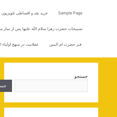
رش
ه
Sample Page
خرید نقد و اقساطی تلویزیون
حتوا
تسبیحات حضرت زهرا سلام اللَه علیها پس از نماز 
قبر حضرت ام البنین
عقلانیت در منهج اولیاء ا
جستجو
جست