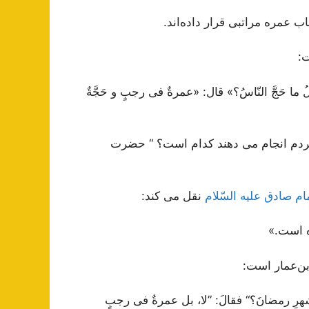
ب عمره مراتبی قرار داده‌اند.
:
ما حَجَّ النّاسُ؟» قال: «عمرةٌ فی رجبٍ و حَجَّةٌ
ه مردم انجام می دهند کدام است؟ “ حضرت
ام صادق علیه السّلام
نقل می کند:
ه است.»
‌بن‌عمار است:
 شهرِ رمضانَ؟“ فقالَ: ”لا، بل عمرةٌ فی رجبٍ