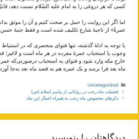
کسی که هر دروغی را به امام علیه السّلام نسبت دهد، قا
اما اگر این روایت را حمل بر صحت کنیم و آن را موثق بدانیم، 
عمرةٌ» از ناحیۀ شارع تکلیف شده است و فقط جنبۀ حسن ف
با توجه به ادلۀ گذشته، تنها فتوای منحصری که در استنباط
وجوب یا استحباب عمرۀ مفرده در هر ماه است و لاغیر؛ فت
خارجِ مکه وارد شود و فتوای به استحباب در‌صورتی‌که عمره
ماه بعد فرا برسد و یک عمره هم به قصد ماه بعد به‌جا آورد.
دسته‌ها
Uncategorized
ناوبری
فضیلت ماه رجب در روایاتی از پیامبر اسلام (ص)
نوشته‌ها
ذکرهای مخصوص ماه رجب به همراه اعمال این ماه
دیدگاهتان را بنویسید