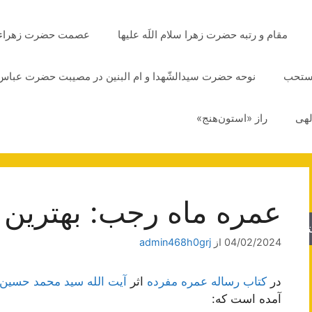
مقام و رتبه حضرت زهرا سلام اللَه علیها
عصمت حضرت زهراء سلا
مستحب
نوحه حضرت سیدالشّهدا و ام البنین در مصیبت حضرت عباس 
لهی
راز «استون‌هنج»
عمره ماه رجب: بهترین 
جو
04/02/2024
از
admin468h0grj
در
کتاب رساله عمره مفرده
اثر
آیت الله سید محمد حسین
آمده است که: