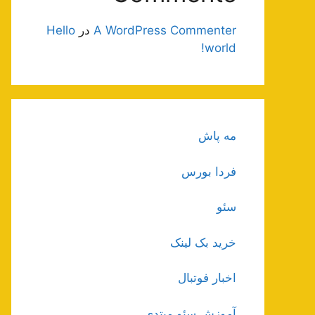
A WordPress Commenter
در
Hello
world!
مه پاش
فردا بورس
سئو
خرید بک لینک
اخبار فوتبال
آموزش سئو مبتدی