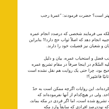
هتر است؟ حضرت فرمودند: ”عمرۀ رجب
لکه می فرمایند شخصی که درصدد انجام عمره
است، اگر می تواند سفر خود را در رجب بیندازد و عمرۀ رجبیه انجام دهد که اصلاً ثواب حج دارد!1 بنابراین
 و شعبان نیز فضیلت خود را دارند.
اتب فضل و استحباب عمره، بیان و دلیل
یه السّلام در اینجا صرفاً در مقام تشریع عمره
ح بود، چرا حتی یک روایت هم نقل نشده است
یًا فاعتَمِر؟!
رده‌اند، این روایات اگر‌چه ممکن است به حدّ
د. ولی در هیچ‌کدام از آنها نفرموده‌اند که
 تشریع شده است، اما اگر فردی در مکه بماند،
که نوددرصد افرادی که سابقاً وارد مکه