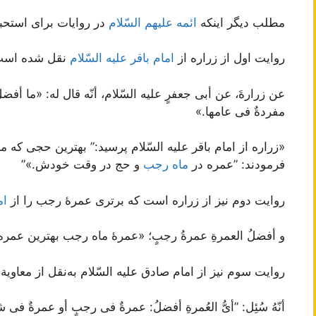
مطلب دیگر اینکه
ائمه علیهم السّلام
در روایات برای استحبا
روایت اول از زراره از
امام باقر علیه السّلام
نقل شده است
عن زرارةَ، عن أبی جعفرٍ علیه السّلام، أنّه قال له: «ما أفضلُ 
مفردةٌ فی عامها.»
«زراره از امام باقر علیه السّلام پرسید:” بهترین حجی ک
فرمودند: ”عمره در
ماه رجب
و حج در وقت خودش.»”
روایت دوم نیز از زراره است که برتری عمرۀ رجب را از
ام
و أفضلُ العمرةِ عمرةُ رجبٍ؛ «عمرۀ ماه رجب بهترین عمر
روایت سوم نیز از امام صادق علیه السّلام به‌نقل از معاویة
أنّهُ سُئِل: ”أیُّ العُمرةِ أفضلُ: عمرةٌ فی رجبٍ أو عمرةٌ فی