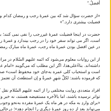
أفضلُ.“
«از حضرت سؤال شد که بین عمرۀ رجب و رمضان کدام ب
فضیلت بیشتری دارد.“»
حضرت در اینجا فضیلت عمرۀ غیررجب را نفی نمی کنند؛ ب
در عین افضل بودن عمرۀ ماه رجب، عمرۀ ماه مبارک رمضان
از این روایات معلوم می‌شود که ائمه علیهم السّلام در مر
داشته‌اند. بناءًعلی‌هذا، اگر این مطلب که می‌گویند «امام عل
است و استحباب کلی عمره به‌‌جای خود محفوظ است» صحی
که فرموده‌ باشند: لکلِّ شهرٍ عمرةٌ و إن ‌استطعتَ أن ‌تعتمرَ ثان
افراد متعددی روایت مختلفی را از ائمه علیهم السّلام نقل ک
تواتر نرسیده باشند، اما بالأخره مستفیضه هستند، نه خبر واح
«برای واردِ به مکه در هر ماه یک عمرۀ مفرده به‌نحو وجوب
می‌تواند بعد از ده روز عمرۀ دیگری را انجام دهد»؛ درحالی‌