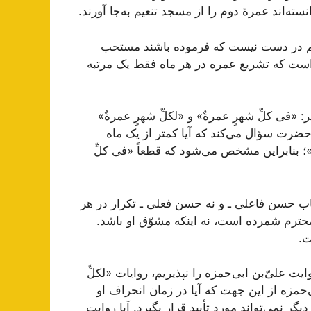
نسته‌اند عمرۀ دوم را از مسجد تنعیم به‌جا آورند.
یت هم در دست نیست که فرموده باشند مستحب
 است که تشریع عمره در هر ماه فقط یک مرتبه
یر: «فی کلِّ شهرٍ عمرةٌ» و «لکلِّ شهرٍ عمرةٌ»
 حضرت سؤال می‌کند که آیا کمتر از یک ماه
ٌ»؛ بنابراین مشخص می‌شود که قطعاً «فی کلِّ
باب حسن فاعلی ـ و نه حسن فعلی ـ تکرار در هر
محترم شمرده است، نه اینکه مشوّق او باشد.
ت.
لیّ‌بن ابی‌حمزه را نپذیریم، روایات «لکلِّ
ی‌حمزه از این جهت که آیا در زمان انحراف او
ر نمی‌تواند مورد تأیید قرار بگیرد. آیا روایت