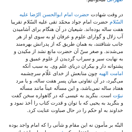
در وقت شهادت
حضرت امام ابوالحسن الرّضا علیه
السّلام
حضرت امام جواد محمّد تقى علیه السّلام تقریبا
هفت ساله بوده‌اند. شیعیان در آن هنگام براى آشامیدن
آب زلال و گواراى علوم و عرفان او به سوى او از هر
جانب شتافتند، به همان طریق كه از پدرانش بهره‌مند
مى‌شدند. و صغر سنّ آن حضرت مانع نشد از مكیدن و
به نهایت سیر و سیراب گردیدن از علوم عمیق و
پشتوانه دار و بیكران دریاى علم وى. به سبب آنكه
امامت الهیه
چون منابعش از خداى عَلّام سرچشمه
مى‌گیرد، در آن تفاوتى میان پسر هفت ساله، و یا مرد
هفتاد ساله نمى‌باشد، و این مسأله عیناً مانند مسأله
نبوّت
است. بنگرید به عیسى كه در گاهواره سخن گفت
و بنگرید به یحیى كه با توان و قدرت كتاب را أخذ نمود و
خداوند به او حكم را در حال صباوت عنایت كرد.
البتّه بر مأمون نه این مقام و شأنى را كه امام واجد بوده