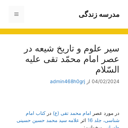
رش
ه
مدرسه زندگی
فهرست
حتوا
سیر علوم و تاریخ شیعه در
عصر امام محمّد تقى علیه
السّلام‌
04/02/2024
از
admin468h0grj
در مورد عصر
امام محمد تقی (ع)
در
کتاب امام
شناسی، جلد 16
اثر
علامه سید محمد حسین حسینی
طهرانی
میخوانیم: