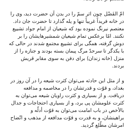
امّ الفَضْل چون اثر سمّ را در بدن آن حضرت دید، وى را
در خانه فریداً غریباً تنها و یله گذارد تا حضرت جان داد.
معتصم نیرنگ نموده بود كه شیعیان از امام جواد تشییع
نكنند. امّا برعكس تمام شیعیان شمشیرهایشان را بر
دوش گرفته، همگى براى تشییع مجتمع شدند در حالى كه
با یكدگر تا سرحدّ مرگ پیمان بسته بودند و جنازه را از
منزل (خانه زندان) براى دفن به سوى مقابر قریش
بردند.
و از مثل این حادثه مى‌توان كثرت شیعه را در آن روز در
بغداد، و قوّت و قدرتشان را در مخاصمه و مدافعه
دریافت. و از بسیارى و كثرت راویان شیعه مى‌توان به
كثرت علومشان پى برد، و از بسیارى احتجاجات و جدال
بالأخص در باب امامت مى‌توان به قوّت أدلّه و
براهینشان، و به قدرت و قوّت مدافعه از مذهب و اتّضاح
امرشان مطّلع گردید.