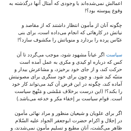
اعمالش نمى‌شده‌اند با وجودى كه أمثال آنها درگذشته به
وقوع پیوسته بود؟!
چگونه آنان از مأمون انتظار داشتند كه از مقاصد و
نیاتش در كارهائى كه انجام مى‌داده است، براى بنى
عبّاس پرده را بردارد و منویاتش را مكشوف سازد؟!
سیاست
اگر عیاناً مشهود شود، موجب مى‌گردد تا آن
كس كه درباره او كیدى و مكرى به عمل آمده است
حركت كند، و از جاى خود برخیزد، و مشاعرش بیدار و
متنبّه كید شود. و چون براى خود سنگرى براى مصونیتش
آماده كند، چگونه در این فرض آن كید مى‌تواند كار خود
را بكند؟! (این درست برخلاف مَمْشى‌ و مَنْهج سیاست
است. قوام سیاست بر إخفاء مكر و خدعه مى‌باشد.)
اگر براى علویان و شیعیان منظور و مراد نهائى مأمون
در إجلال و اكرام حضرت ابوجعفر الجواد علیه السّلام
ظاهر مى‌گشت، آنان مطیع و تسلیم مأمون نمى‌شدند، و