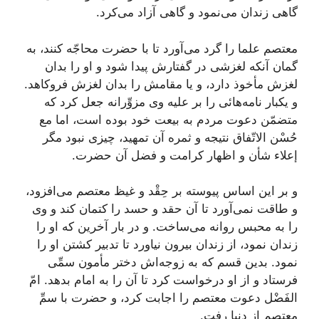
گاهى زندان مى‌نمود و گاهى آزاد مى‌كرد.
معتصم علما را گرد مى‌آورد تا با حضرت محاجّه كنند، به
گمان آنكه لغزشى در گفتارش پیدا شود و او را بدان
لغزش مأخوذ دارد، و یا مقامش را بدان لغزش فروكاهد.
و یكبار نامه‌هائى را بر علیه وى مزوِّرانه جعل كرد كه
متضمّن دعوت مردم به بیعت خود بوده است، اما مع
حُسْن الاتّفاق نتیجه و ثمره آن تمهید، چیزى نبود مگر
إعلاء شأن و اظهار كرامت و فضل آن حضرت.
و بر این اساس پیوسته بر حِقْد و غیظ معتصم مى‌افزود،
و طاقت نمى‌آورد تا آن حقد و حسد را كتمان كند و وى
را به محبس روانه مى‌ساخت. و در بار آخرین كه او را
زندان نمود، از زندان بیرون نیاورد تا تدبیر كشتن او را
نمود. بدین قسم كه به زوجه‌اش دختر مأمون سمِّى
فرستاد و از او درخواست كرد تا آن را به امام بدهد. امّ
الفَضْل دعوت معتصم را اجابت كرد، و حضرت با سمِّ
معتصم از دنیا رفت.