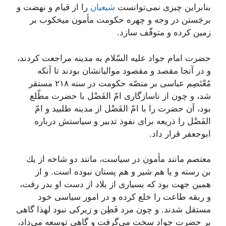
بنابراین چیزى نمى‌توانست
شیعیان
را از قیام و نهضت و
برجَستن در وجه و چهره حكومت مأمون میخكوب بر
زمین كرده و متوقّف سازد.
حضرت امام جواد علیه السّلام به مدینه مراجعت كردند،
و در آنجا مقصد و مقصود موالیانشان بودند تا آنكه
مُعْتَصِم عباسى بر منصّه حكومت در سنه ٢١٨ مستقر
شد، و چون از ناسازگارى امّ الفَضْل با حضرت مطّلع
بود، آن حضرت را با امّ الفَضْل از مدینه طلبید و امّ
الفَضْل را ذریعه براى نفوذ تدبیر و سیاستش درباره
ابوجعفر قرار داد.
معتصم مانند مأمون در سیاست، مانند دو شاخه از یك
بن رسته و یا هم شیر و هم پستان نبوده است. و از
همین جهت بود كه بسیارى از بلاد از دست او بدر رفت،
و ربقه طاعت را خلع كرده و در امور سیاسى خود
مستقل شدند. و چون مرد فَطِن و زیركى نبود لهذا گاهى
بر حضرت جواد سخت مى‌گرفت و گاهى توسعه مى‌داد،