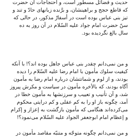
حدیث و فضائل مسطور است، و احتجاجات آن حضرت
كه قاطع حجج و براهینشان، و برَّنده زبانهاى حادّ و تند و
تیز بنى عباس بوده است در أسفارْ مذكور، در حالى كه
سنّ حضرت امام جواد علیه السّلام در آن روز به ده
سال بالغ نگردیده بود.
و من نمى‌دانم چقدر بنى عباس جاهل بوده اند؟! با آنكه
كیفیت سلوك مأمون با امام رضا علیه السّلام را دیده
بودند، و از لوم و شماتتشان درباره امام رضا به مأمون
آگاه‌ بودند، كه بالأخره مأمون در سیاست و مكرش پیروز
شد، و آن تأنیب و تعییب و سرزنشها به مأمون خطا در
آمد، چگونه باز او را به كم عقلى و كم درایتى محكوم
مى‌كرده‌اند هنگامى كه مأمون بازگشت به إعزاز و إكرام
و إعظام امام ابوجعفر الجواد علیه السّلام مى‌نمود؟!
و من نمى‌دانم چگونه متوجّه و متنبّه مقاصد مأمون در