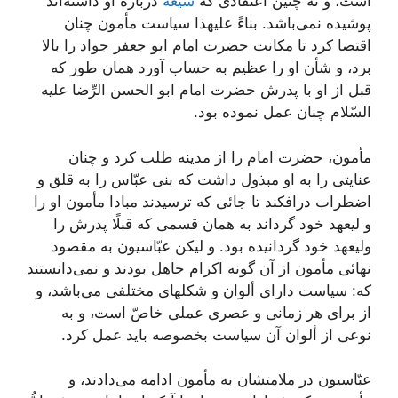
است، و نه چنین اعتقادى كه
شیعه
درباره او داشته‌اند
پوشیده نمى‌باشد. بناءً علیهذا سیاست مأمون چنان
اقتضا كرد تا مكانت حضرت امام ابو جعفر جواد را بالا
برد، و شأن او را عظیم به حساب آورد همان طور كه
قبل از او با پدرش حضرت امام ابو الحسن الرِّضا علیه
السّلام چنان عمل نموده بود.
مأمون، حضرت امام را از مدینه طلب كرد و چنان
عنایتى را به او مبذول داشت كه بنى عبّاس را به قلق و
اضطراب درافكند تا جائى كه ترسیدند مبادا مأمون او را
و لیعهد خود گرداند به همان قسمى كه قبلًا پدرش را
ولیعهد خود گردانیده بود. و لیكن عبّاسیون به مقصود
نهائى مأمون از آن گونه اكرام جاهل بودند و نمى‌دانستند
كه: سیاست داراى ألوان و شكلهاى مختلفى مى‌باشد، و
از براى هر زمانى و عصرى عملى خاصّ است، و به
نوعى از ألوان آن سیاست بخصوصه باید عمل كرد.
عبّاسیون در ملامتشان به مأمون ادامه مى‌دادند، و