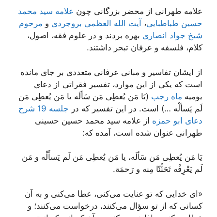
علامه طهرانی از محضر بزرگانی چون
علامه سید محمد
حسین طباطبایی
،
آیت الله العظمی بروجردی
و
مرحوم
شیخ جواد انصاری
بهره بردند و در علوم فقه، اصول،
کلام، فلسفه و عرفان تبحر داشتند.
از ایشان تفاسیر و مبانی عرفانی متعددی بر جای مانده
است که یکی از این موارد، تفسیر فقراتی از دعای
یومیه
ماه رجب
(یَا مَن یُعطِی مَن سَألَه یا مَن یُعطِی مَن
لَم یَسألْه …) است. در این تفسیر که در
جلسه 19 شرح
دعای ابو حمزه
از علامه سید محمد حسین حسینی
طهرانی عنوان شده است، آمده که:
یَا مَن یُعطِی مَن سَألَه، یا مَن یُعطِی مَن لَم یَسأَلْه و مَن
لَم یَعْرِفْه تَحَنُّنًا مِنه و رَحمَة.
«ای خدایی که تو عنایت می‌کنی، عطا می‌کنی و به آن
کسانی که از تو سؤال می‌کنند، درخواست می‌کنند؛ و