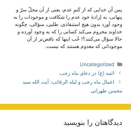
پس آن خدایی که از کَتمِ عدم، یعنی از آن محلّ سرّ و
پنهانی، به إرادۀ خود عدم را شکافت و موجودات را به
وجود آورد بدون هیچ استنقاذی، طلبی، سؤالی، چگونه
خداوند محروم می‌کند کسانی را که به وجود آورده و
حالا سؤال می‌کنند؟! خُب اینها که ناقص‌تر از آن
موجوداتی که معدوم هستند که نیست.
دسته‌ها
Uncategorized
ناوبری
ائمه (ع) در دعای ماه رجب
نوشته‌ها
اعمال ماه رجب و لیله الرغائب: آیت الله سید
محسن طهرانی
دیدگاهتان را بنویسید