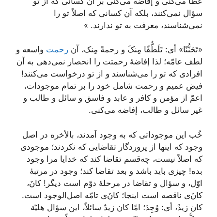
عطا می‌کنی و إفاضه می‌کنی بر آن کسانی که از تو
سؤال نمی‌کنند، بلکه آن کسانی که اصلاً تو را
نمی‌شناسند، معرفت به تو ندارند. »
«تَحَنُّنًا» أی: تَلَطُّفًا مِنکَ و رحمةً مِنک، آن
رحمت
واسعه و
لطف عامّه؛ لذا إفاضۀ رحمتت را انحصار نمی‌دهی به آن
افرادی که تو را می‌شناسند و از تو درخواست می‌کنند!
فیض عمیم و رحمت شامل خود را بر تمام موجودات،
اعمّ از مؤمن و کافر و عابد و فاسق و سائل و طالب و
غیر سائل و طالب، إفاضه می‌کنی.
خُب این موجوداتی که به وجود آمدند، بالأخره در اصل
وجود که اینها از پروردگار تقاضایی که نکردند؛ موجودی
که اصلاً نیست، چه‌قسم تقاضا کند که خدایا مرا وجود
بده! چیزی باید باشد و بعد تقاضا کند؛ وجود در مرتبۀ
اوّل، و سؤال و تقاضا در مرحلۀ دوّم است دیگر! کانَ،
کانَ‌ی ناقصه است اینجا؛ کانَ‌ی تامّه اصل‌الوجود است.
کان زیدٌ، أی: وُجِدَ؛ امّا کان زیدٌ سائلاً، این سؤال هلیّة