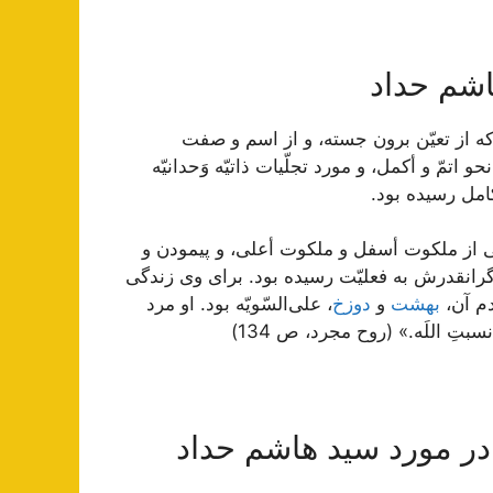
اشم حداد
كه از تعيّن برون جسته، و از اسم و صفت
مّ و أكمل، و مورد تجلّيات ذاتيّه وَحدانيّه
كامل رسيده بود.
ى از ملكوت أسفل و ملكوت أعلى، و پيمودن و
گرانقدرش به فعليّت رسيده بود. براى وى زندگى
دم آن،
بهشت
و
دوزخ
، على‌السّويّه بود. او مرد
تِ اللَه.» (روح مجرد، ص 134)
در مورد سید هاشم حداد