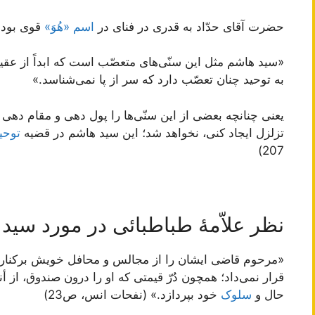
حضرت آقاى حدّاد به قدرى در فناى در
اسم «هُوَ»
قوى بود 
«سيد هاشم مثل اين سنّی‌‏هاى متعصّب است كه ابداً از عقيده
به توحيد چنان تعصّب دارد كه سر از پا نمی‌‏شناسد.»
يعنى چنانچه بعضى از اين سنّی‌ها را پول دهى و مقام دهى و
تزلزل ايجاد كنى، نخواهد شد؛ اين سيد هاشم در قضيه
توحي
207)
نظر علاّمۀ طباطبائی در مورد سید
«مرحوم قاضی ایشان را از مجالس و محافل خویش برکنار م
قرار نمی‌داد؛ همچون دُرّ قیمتی که او را درون صندوق، از أنظ
حال و
سلوک
خود بپردازد.» (نفحات انس، ص23)