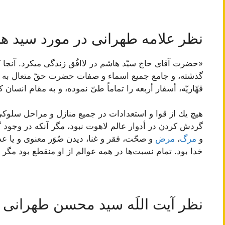
نظر علامه طهرانی در مورد سید ه
«حضرت آقاى حاج سيّد هاشم در لاافُق زندگى ميكرد. آنجا 
گذشته، و جامع جميع اسماء و صفات حضرت حقّ متعال به نحو ات
قهّاريّه، أسفار أربعه را تماماً طىّ نموده، و به مقام انسان 
هيچ يك از قوا و استعدادات در جميع منازل و مراحل سلوك
گردش كردن در أدوار عالم لاهوت نبود، مگر آنكه در وجود 
و
مرگ
،
مرض
و صحّت، فقر و غنا، ديدن صُوَر معنوى و يا ع
خدا بود. تمام نسبت‌ها در همه عوالم از او منقطع بود مگر نسب
نظر آیت اللَه سید محسن طهرانی 