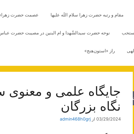
مقام و رتبه حضرت زهرا سلام اللَه علیها
عصمت حضرت زهراء سلا
مستحب
نوحه حضرت سیدالشّهدا و ام البنین در مصیبت حضرت عباس 
لهی
راز «استون‌هنج»
جایگاه علمی و معنوی س
جو
نگاه بزرگان
03/29/2024
از
admin468h0grj