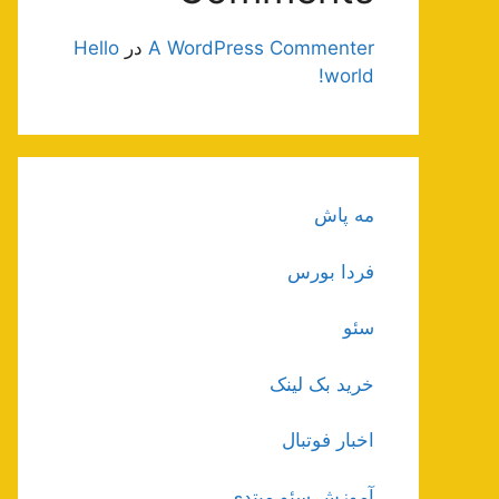
A WordPress Commenter
در
Hello
world!
مه پاش
فردا بورس
سئو
خرید بک لینک
اخبار فوتبال
آموزش سئو مبتدی