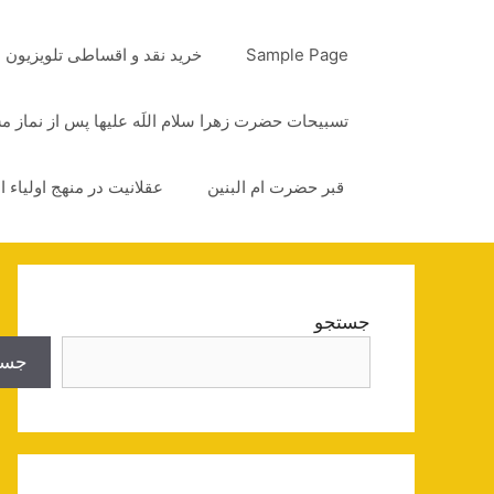
رش
ه
Sample Page
خرید نقد و اقساطی تلویزیون
حتوا
تسبیحات حضرت زهرا سلام اللَه علیها پس از نماز 
قبر حضرت ام البنین
عقلانیت در منهج اولیاء ا
جستجو
جست