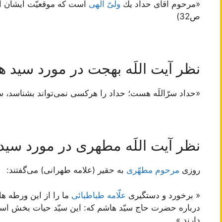
«مرحوم اقای حداد يك
ولىّ الهى
است كه موقعيّت ايشان ا
ص32)
نظر آیت اللَه بهجت در مورد سید ه
«حداد سرّاللَه هست؛ حداد را هرکسی نمی‌تواند بشناسد، سی
نظر آیت اللَه مطهری در مورد سید
روزى
مرحوم مطهّرى
به حقير (علامه طهرانی) مى‌گفتند:
« برخورد و دستگيرى
علّامه طباطبائى
ما را از اين ورطه هل
درباره حضرت حاج سيّد هاشم كه: اين سيّد حيات بخش ا
دارند.»