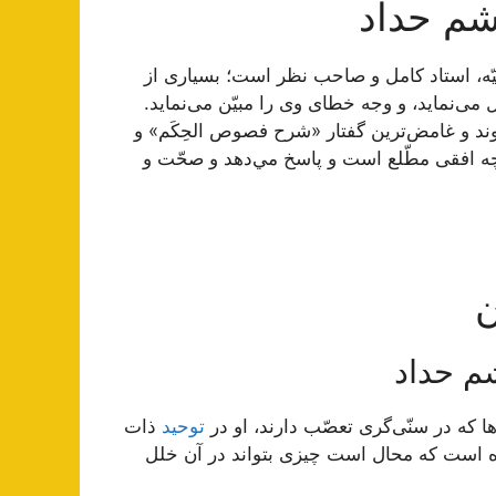
شم حداد
يّه، استاد كامل و صاحب نظر است؛ بسيارى از
 می‌‏نمايد، و وجه خطاى وى را مبيّن می‌‏نمايد.
ند و غامض‏‌ترين گفتار «شرح فصوص الحِكَم» و
چه افقى مطّلع است و پاسخ مي‌دهد و صحّت و
ن
م حداد
ا كه در سنّى‌گرى تعصّب دارند، او در
توحيد
ذات
ه است كه محال است چيزى بتواند در آن خلل