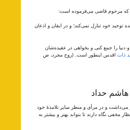
كه مرحوم قاضى می‌فرموده است:
 توحيد خود تنازل نمی‌‏كند؛ و در ايقان و اذعان
 دنيا را جمع كنى و بخواهى در عقيده‌‏شان
د ذات
اقدس اين‏طور است. (روح مجرد، ص
 هاشم حداد
ی‌داشت و در مرأی و منظر سایر تلامذۀ خود
ار مخفی نگاه دارند تا بتواند بهتر و بیشتر به