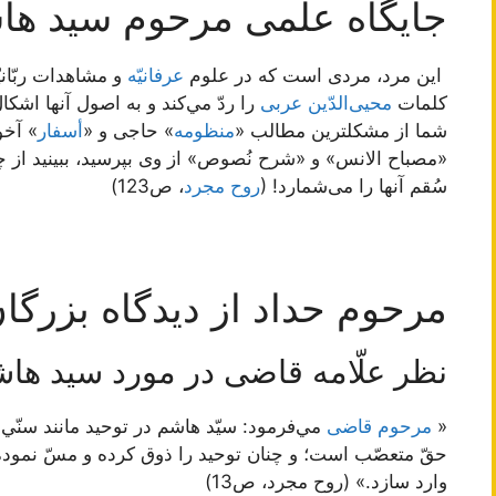
جایگاه علمی مرحوم سید ها
‏ اين مرد، مردى است كه در علوم
عرفانيّه
و مشاهدات ربّان
كلمات
محيى‌الدّين عربى
را ردّ مي‌كند و به اصول آنها اشكال
شما از مشكلترين مطالب «
منظومه
» حاجى و «
أسفار
» آخو
«مصباح الانس» و «شرح نُصوص» از وى بپرسيد، ببينيد از 
سُقم آنها را می‌شمارد! (
روح مجرد
، ص123)
مرحوم حداد از دیدگاه بزرگا
نظر علّامه قاضی در مورد سید هاش
«
مرحوم قاضى
مي‌فرمود: سيّد هاشم در توحيد مانند سنّي‌ه
حقّ متعصّب است؛ و چنان توحيد را ذوق كرده و مسّ نمود
وارد سازد.» (روح مجرد، ص13)