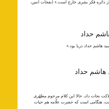
ز دائره فكر بشرى خارج است.» (نفحات انس،
اشم حداد
د هاشم حداد دریا بود.»
 هاشم حداد
اكت نجات داد، حالا اين كلام مرحوم مطهّرى
ست، هنگامى است كه حضرت علّامه هم حيات