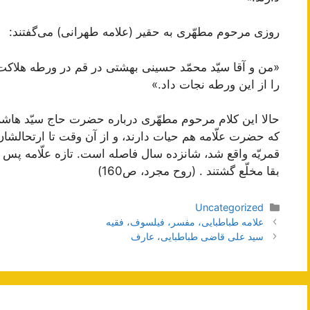
روزى مرحوم مطهّرى به حقير (علامه طهرانی) می‌‏گفتند:
«من و آقا سيّد محمّد حسينى بهشتى در قم در ورطه هلاكت 
را از اين ورطه نجات داد.»
حالا اين كلام مرحوم مطهّرى درباره حضرت حاج سيّد ها
قمريّه واقع شد، شانزده سال فاصله است. تازه علّامه پس ا
بقا مخلّع گشتند . (روح مجرد، ص160)
دسته‌ها
Uncategorized
ناوبری
علامه طباطبایی، مفسر، فیلسوف، فقیه
نوشته‌ها
سید علی قاضی طباطبایی، عارف