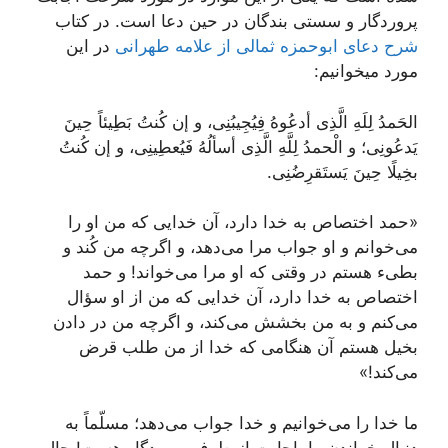
پروردگار و سستی بندگان در حین دعا است. در کتاب
شرح دعای ابوحمزه ثمالی از علامه طهرانی
در این
مورد میخوانیم:
الحَمدُ لِلَهِ الَّذِی أدعُوهُ فِیُجِیبُنِی، و إن کُنتُ بَطِیئاً حِینَ
یَدعُونِی؛ و الْحمدُ لِلَّهِ الَّذِی أسألُهُ فَیُعطِینِی، و إن کُنتُ
بخِیلًا حِینَ یَستَقرِضُنِی.
«حمد اختصاص به خدا دارد، آن خدایی که من او را
می‌خوانم و او جواب مرا می‌دهد، و اگرچه من کُند و
بطیء هستم در وقتی که او مرا می‌خواند! و حمد
اختصاص به خدا دارد، آن خدایی که من از او سؤال
می‌کنم و به من بخشش می‌کند، و اگرچه من در دادن
بخیل هستم آن هنگامی که خدا از من طلب قرض
می‌کند!»
ما خدا را می‌خوانیم و خدا جواب می‌دهد؛ مسلّماً به
دنبال خواندن ما، اجابت از طرف پروردگار هست! حال