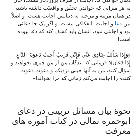
به هر میزانی که خواندن تحقّق و واقعیّت داشته باشد،
در همان مرتبه و مرحله به دنبالش اجابت هست. و اصلاً
بین
دعا
و اجابت، انفکاکی نیست؛ و اگر یک جا دعائی
بود و اجابتی نبود، انسان باید کشف کند که دعا نبوده
است!
﴿وَإِذَا سَأَلَكَ عِبَادِي عَنِّي فَإِنِّي قَرِيبٌ أُجِيبُ دَعوَةَ ٱلدَّاعِ
إِذَا دَعَانِ﴾؛ «زمانی که بندگان من از من چیزی بخواهند و
سؤال کنند، من به آنها خیلی نزدیکم و دعوتِ دعوت
کننده را اجابت می‌کنم زمانی که مرا بخواند!»
نحوۀ بیان مسائل تربیتی در دعای
ابوحمزه ثمالی در کتاب آموزه های
معرفت