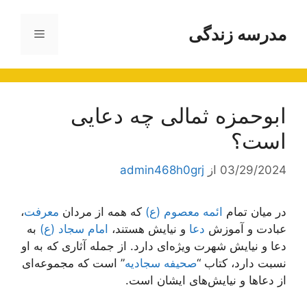
رش
ه
مدرسه زندگی
فهرست
حتوا
ابوحمزه ثمالی چه دعایی
است؟
03/29/2024
از
admin468h0grj
در میان تمام
ائمه معصوم (ع)
که همه از مردان
معرفت
،
عبادت و آموزش
دعا
و نیایش هستند،
امام سجاد (ع)
به
دعا و نیایش شهرت ویژه‌ای دارد. از جمله آثاری که به او
نسبت دارد، کتاب “
صحیفه سجادیه
” است که مجموعه‌ای
از دعاها و نیایش‌های ایشان است.