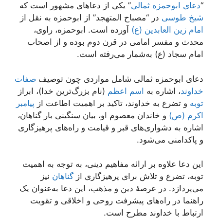
“
دعای ابوحمزه ثمالی
” یکی از دعاهای مشهور است که
شیخ طوسی
در “مصباح المتهجد” از ابوحمزه به نقل از
امام زین العابدین (ع)
آورده است. ابوحمزه، راوی،
محدث و مفسر امامی در قرن دوم بوده و از اصحاب
امام سجاد (ع) به‌شمار می‌رفته است.
دعای ابوحمزه ثمالی شامل مواردی چون توصیف
صفات
خداوند
، اشاره به
اسم اعظم
(نام بزرگ‌ترین خدا)، ابراز
توبه
و تضرع به خداوند، تاکید بر اهمیت اطاعت از
پیامبر
اکرم (ص)
و خاندان معصوم او، بیان سنگینی بار گناهان،
اشاره به دشواری‌های قبر و قیامت و راه‌های پرهیزگاری
و پاکدامنی می‌شود.
این دعا علاوه بر ارائه مفاهیم دینی، به توجه به اهمیت
توبه، تضرع و تلاش برای پرهیزگاری از
گناهان
نیز
می‌پردازد. در عرصهٔ دین و مذهب، این دعا به‌عنوان یک
راهنما در راه‌های پیشرفت روحی و اخلاقی و تقویت
ارتباط با خداوند مطرح است.