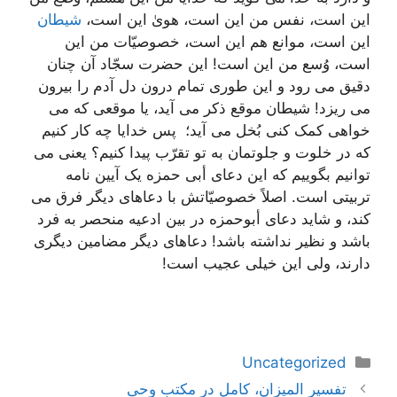
این است، نفس من این است، هویٰ این است،
شیطان
این است، موانع هم این است، خصوصیّات من این
است، وُسع من این است! این حضرت سجّاد آن چنان
دقیق می رود و این طوری تمام درون دل آدم را بیرون
می ریزد! شیطان موقع ذکر می آید، یا موقعی که می
خواهی کمک کنی بُخل می آید؛ پس خدایا چه کار کنیم
که در خلوت و جلوتمان به تو تقرّب پیدا کنیم؟ یعنی می
توانیم بگوییم که این دعای أبی حمزه یک آیین نامه
تربیتی است. اصلاً خصوصیّاتش با دعاهای دیگر فرق می
کند، و شاید دعای أبوحمزه در بین ادعیه منحصر به فرد
باشد و نظیر نداشته باشد! دعاهای دیگر مضامین دیگری
دارند، ولی این خیلی عجیب است!
دسته‌ها
Uncategorized
ناوبری
تفسیر المیزان، کامل در مکتب وحی