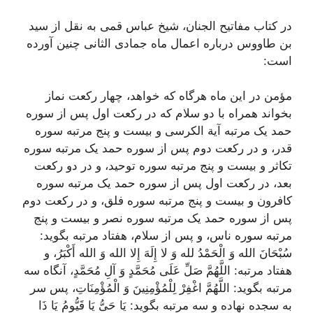
در کتاب مفاتیح الجنان، شیخ عباس قمی به نقل از سید
بن طاووس درباره اعمال ماه جمادی الثانی چنین آورده
است:
مؤمن در این ماه هرگاه که خواهد، چهار رکعت نماز
بخواند همراه با دو سلام که در رکعت اول پس از سوره
حمد یک مرتبه آیة الکرسی و بیست و پنج مرتبه سوره
قدر، و در رکعت دوم پس از سوره حمد یک مرتبه سوره
تکاثر و بیست و پنج مرتبه سوره توحید، و در دو رکعت
بعد، در رکعت اول پس از سوره حمد یک مرتبه سوره
کافرون و بیست و پنج مرتبه سوره فلق، و در رکعت دوم
پس از سوره حمد یک مرتبه سوره نصر و بیست و پنج
مرتبه سوره ناس، و پس از سلام، هفتاد مرتبه بگوید:
سُبْحَانَ الله وَ الْحَمْدُ لله وَ لا إِلَهَ إِلا الله وَ الله أَکْبَرُ، و
هفتاد مرتبه: اللَّهُمَّ صَلِّ عَلَی مُحَمَّدٍ وَ آلِ مُحَمَّدٍ، آنگاه سه
مرتبه بگوید: اللَّهُمَّ اغْفِرْ لِلْمُؤْمِنِینَ وَ الْمُؤْمِنَاتِ، پس سر
به سجده نهاده و سه مرتبه بگوید: یَا حَیُّ یَا قَیُّومُ یَا ذَا