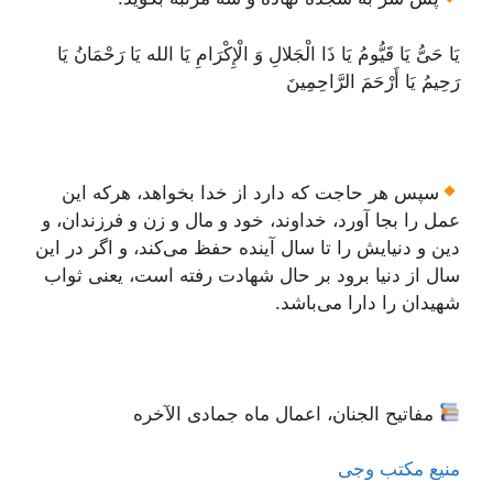
یَا حَیُّ یَا قَیُّومُ یَا ذَا الْجَلالِ وَ الْإِکْرَامِ یَا الله یَا رَحْمَانُ یَا
رَحِیمُ یَا أَرْحَمَ الرَّاحِمِینَ
سپس هر حاجت که دارد از خدا بخواهد، هرکه این
عمل را بجا آورد، خداوند، خود و مال و زن و فرزندان، و
دین و دنیایش را تا سال آینده حفظ می‌کند، و اگر در این
سال از دنیا برود بر حال شهادت رفته است، یعنی ثواب
شهیدان را دارا می‌باشد.
مفاتیح الجنان، اعمال ماه جمادی الآخره
منیع مکتب وجی