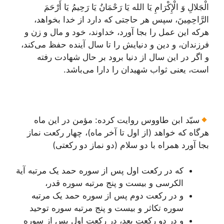
الْجَلالِ وَ الْإِکْرَامِ یَا الله یَا رَحْمَانُ یَا رَحِیمُ یَا أَرْحَمَ
الرَّاحِمِینَ، سپس هر حاجتی که دارد از خدا بخواهد،
هرکه این عمل را بجا آورد، خداوند، خود و مال و زن و
فرزندان، و دین و دنیایش را تا سال آینده حفظ می‌کند،
و اگر در این سال از دنیا برود بر حال شهادت رفته
است، یعنی ثواب شهیدان را دارا می‌باشد.
سیّد ابن طاووس روایت کرده: مؤمن در این ماه
هرگاه که خواهد (از اول تا آخر ماه)، چهار رکعت نماز
بجا آورد همراه با دو سلام (دو نماز دو رکعتی)
که در رکعت اول پس از سوره حمد یک مرتبه آیة
الکرسی و بیست و پنج مرتبه سوره قدر،
و در رکعت دوم پس از سوره حمد یک مرتبه
سوره تکاثر و بیست و پنج مرتبه سوره توحید
و در دو رکعت بعد، در رکعت اول پس از سوره