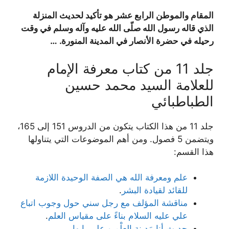
المقام والموطن الرابع عشر هو تأكيد لحديث المنزلة
الذي قاله رسول الله صلّى الله عليه وآله وسلم في وقت
رحيله في حضرة الأنصار في المدينة المنورة
. …
جلد 11 من كتاب معرفة الإمام
للعلامة السيد محمد حسين
الطباطبائي
جلد 11 من هذا الكتاب يتكون من الدروس 151 إلى 165،
ويتضمن 5 فصول. ومن أهم الموضوعات التي يتناولها
هذا القسم:
علم ومعرفة الله هي الصفة الوحيدة اللازمة
للقائد لقيادة البشر
.
مناقشة المؤلف مع رجل سني حول وجوب اتباع
علي عليه السلام بناءً على مقياس العلم
.
حديث أنا مَدینة العِلْمِ و على بابها
.