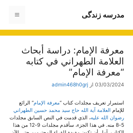
رش
ه
مدرسه زندگی
فهرست
حتوا
معرفة الإمام: دراسة أبحاث
العلامة الطهراني في كتابه
“معرفة الإمام”
03/03/2024
از
admin468h0grj
استمرار تعريف مجلدات كتاب “
معرفة الإمام
” الرائع
للإمام
العلامة آية الله حاج سيد محمد حسين الطهراني
رضوان الله عليه
، الذي قدمت في النص السابق مجلدات
5-8 منه. في هذا الجزء، سأقدم مجلدات 9-12 من هذا
الكتاب، آمل أن تكون مفيدة للقراء المحترمين حتى الآن.