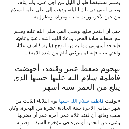
وسلم مستيقظًا طوال الليل من أجل علي، ولم ينام.
وصلى النبي في تلك الليلة، وذهب إلى علي عليه السلام
من حين لآخر، وربت عليه، وعزاه، ونظر إليه.
حتى أن الفجر طلع، وصلى النبي صلى الله عليه وسلم
مع أصحابه صلاة الفجر، ودعا: اللهم اشف عليًا وعافيَه
فإنه قد أسهرني مما به من الوجع (يا رب! اشفِ عليًا،
واعفِ عنه، فإنه لم يتركني أنام من شدة آلامه) …
بهجوم ضغط عمر وقنفذ، أجهضت
فاطمة سلام الله عليها جنينها الذي
يبلغ من العمر ستة أشهر
«توفيت
فاطمة سلام الله عليها
يوم الثلاثاء الثالث من
شهر جمادى الآخرة سنة الحادية عشرة من الهجرة. وكان
سبب وفاتها أن قنفذ غلام عمر، أمره عمر أن يضربها
بشيء من الحديد أو غيره في مؤخرة السيف، وضربه