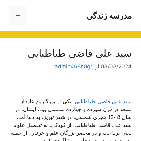
رش
ه
مدرسه زندگی
فهرست
حتوا
سید علی قاضی طباطبایی
03/03/2024
از
admin468h0grj
سید علی قاضی طباطبایی
، یکی از بزرگترین عارفان
شیعه در قرن سیزده و چهارده شمسی بود. ایشان، در
سال 1248 هجری شمسی، در شهر تبریز، به دنیا آمد.
سید علی قاضی طباطبایی، از کودکی، به تحصیل علوم
دینی پرداخت و در محضر بزرگان علم و عرفان، از جمله
پدر خود، سید محمد قاضی، شاگردی کرد.