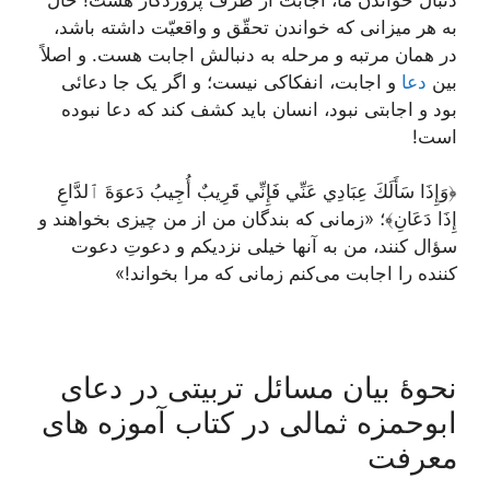
به هر میزانی که خواندن تحقّق و واقعیّت داشته باشد،
در همان مرتبه و مرحله به دنبالش اجابت هست. و اصلاً
بین
دعا
و اجابت، انفکاکی نیست؛ و اگر یک جا دعائی
بود و اجابتی نبود، انسان باید کشف کند که دعا نبوده
است!
﴿وَإِذَا سَأَلَكَ عِبَادِي عَنِّي فَإِنِّي قَرِيبٌ أُجِيبُ دَعوَةَ ٱلدَّاعِ
إِذَا دَعَانِ﴾؛ «زمانی که بندگان من از من چیزی بخواهند و
سؤال کنند، من به آنها خیلی نزدیکم و دعوتِ دعوت
کننده را اجابت می‌کنم زمانی که مرا بخواند!»
نحوۀ بیان مسائل تربیتی در دعای
ابوحمزه ثمالی در کتاب آموزه های
معرفت