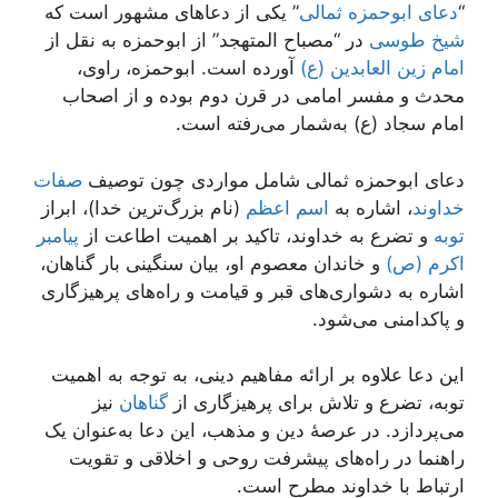
“
دعای ابوحمزه ثمالی
” یکی از دعاهای مشهور است که
شیخ طوسی
در “مصباح المتهجد” از ابوحمزه به نقل از
امام زین العابدین (ع)
آورده است. ابوحمزه، راوی،
محدث و مفسر امامی در قرن دوم بوده و از اصحاب
امام سجاد (ع) به‌شمار می‌رفته است.
دعای ابوحمزه ثمالی شامل مواردی چون توصیف
صفات
خداوند
، اشاره به
اسم اعظم
(نام بزرگ‌ترین خدا)، ابراز
توبه
و تضرع به خداوند، تاکید بر اهمیت اطاعت از
پیامبر
اکرم (ص)
و خاندان معصوم او، بیان سنگینی بار گناهان،
اشاره به دشواری‌های قبر و قیامت و راه‌های پرهیزگاری
و پاکدامنی می‌شود.
این دعا علاوه بر ارائه مفاهیم دینی، به توجه به اهمیت
توبه، تضرع و تلاش برای پرهیزگاری از
گناهان
نیز
می‌پردازد. در عرصهٔ دین و مذهب، این دعا به‌عنوان یک
راهنما در راه‌های پیشرفت روحی و اخلاقی و تقویت
ارتباط با خداوند مطرح است.