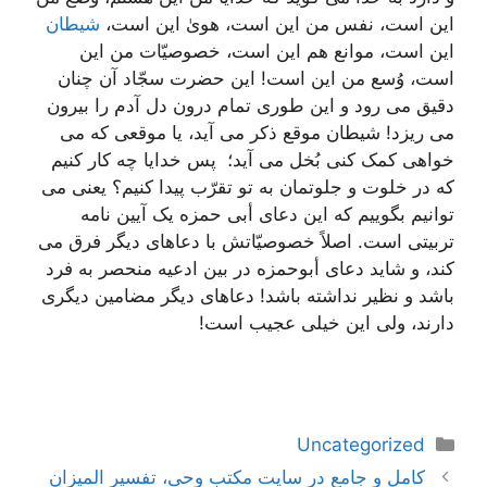
این است، نفس من این است، هویٰ این است،
شیطان
این است، موانع هم این است، خصوصیّات من این
است، وُسع من این است! این حضرت سجّاد آن چنان
دقیق می رود و این طوری تمام درون دل آدم را بیرون
می ریزد! شیطان موقع ذکر می آید، یا موقعی که می
خواهی کمک کنی بُخل می آید؛ پس خدایا چه کار کنیم
که در خلوت و جلوتمان به تو تقرّب پیدا کنیم؟ یعنی می
توانیم بگوییم که این دعای أبی حمزه یک آیین نامه
تربیتی است. اصلاً خصوصیّاتش با دعاهای دیگر فرق می
کند، و شاید دعای أبوحمزه در بین ادعیه منحصر به فرد
باشد و نظیر نداشته باشد! دعاهای دیگر مضامین دیگری
دارند، ولی این خیلی عجیب است!
دسته‌ها
Uncategorized
ناوبری
کامل و جامع در سایت مکتب وحی، تفسیر المیزان