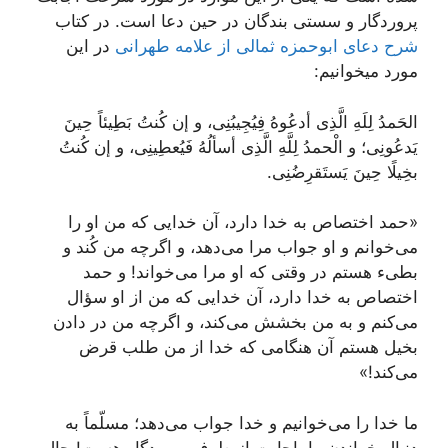
پروردگار و سستی بندگان در حین دعا است. در کتاب
شرح دعای ابوحمزه ثمالی از علامه طهرانی
در این
مورد میخوانیم:
الحَمدُ لِلَهِ الَّذِی أدعُوهُ فِیُجِیبُنِی، و إن کُنتُ بَطِیئاً حِینَ
یَدعُونِی؛ و الْحمدُ لِلَّهِ الَّذِی أسألُهُ فَیُعطِینِی، و إن کُنتُ
بخِیلًا حِینَ یَستَقرِضُنِی.
«حمد اختصاص به خدا دارد، آن خدایی که من او را
می‌خوانم و او جواب مرا می‌دهد، و اگرچه من کُند و
بطیء هستم در وقتی که او مرا می‌خواند! و حمد
اختصاص به خدا دارد، آن خدایی که من از او سؤال
می‌کنم و به من بخشش می‌کند، و اگرچه من در دادن
بخیل هستم آن هنگامی که خدا از من طلب قرض
می‌کند!»
ما خدا را می‌خوانیم و خدا جواب می‌دهد؛ مسلّماً به
دنبال خواندن ما، اجابت از طرف پروردگار هست! حال