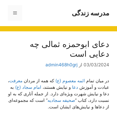
رش
ه
مدرسه زندگی
فهرست
حتوا
دعای ابوحمزه ثمالی چه
دعایی است
03/03/2024
از
admin468h0grj
در میان تمام
ائمه معصوم (ع)
که همه از مردان
معرفت
،
عبادت و آموزش
دعا
و نیایش هستند،
امام سجاد (ع)
به
دعا و نیایش شهرت ویژه‌ای دارد. از جمله آثاری که به او
نسبت دارد، کتاب “
صحیفه سجادیه
” است که مجموعه‌ای
از دعاها و نیایش‌های ایشان است.