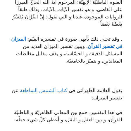
العلوم الباطنيّة الإلهيّة: المرحوم آية الله الحاجّ الميرزا
علي القاضي، و هو تفسير الآيات بالآيات، وذلك طبقاً
للروايات الموجودة عندنا و التي تقول: إنَّ القُرْآنَ يُفَسِّرُ
بَعْضُهُ بَعْضَاً
. وقد تجلى ذلك بأبهى صورة في تفسيره القيّم:
الميزان
في تفسير القرآن
. ويبين تفسير الميزان
العديد من
المسائل الدقيقة و الحسّاسة، و يقف مقابل مغالطات
المعاندين، و يتميّز بالجامعيّة.
يقول العلامة الطهراني في
كتاب الشمس الساطعة
عن
تفسير الميزان:
في هذا التفسير، جمع بين المعاني الظاهريّة و الباطنيّة
للقرآن، و بين العقل و النقل، و أعطى كلّ شيء حظّه.