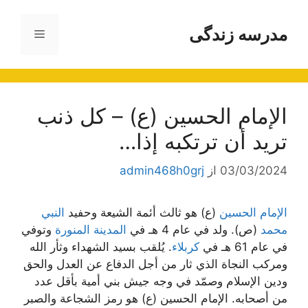
رش
ه
مدرسه زندگی
فهرست
حتوا
الإمام الحسين (ع) – كل ذنب
تريد أن ترتكبه إذا…
03/03/2024
از
admin468h0grj
الإمام الحسين
(ع) هو ثالث أئمة الشيعة وحفيد
النبي
محمد
(ص). ولد في عام 4 هـ في
المدينة المنورة
وتوفي
في عام 61 هـ في
كربلاء
. يُلقب بسيد الشهداء وثأر الله
ومركب النجاة الذي ثار من أجل الدفاع عن العدل والحق
ودين الإسلام وصمّد في وجه جيش بني أمية بأقل عدد
من أصحابه. الإمام الحسين (ع) هو رمز الشجاعة والصبر