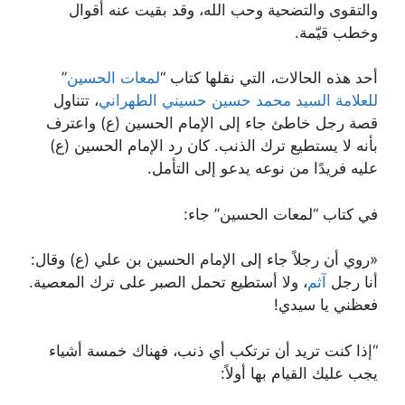
والتقوى والتضحية وحب الله، وقد بقيت عنه أقوال
وخطب قيّمة.
أحد هذه الحالات، التي نقلها كتاب “
لمعات الحسين
”
للعلامة السيد محمد حسين حسيني الطهراني
، تتناول
قصة رجل خاطئ جاء إلى الإمام الحسين (ع) واعترف
بأنه لا يستطيع ترك الذنب. كان رد الإمام الحسين (ع)
عليه فريدًا من نوعه يدعو إلى التأمل.
في كتاب “لمعات الحسين” جاء:
«روي أن رجلاً جاء إلى الإمام الحسين بن علي (ع) وقال:
أنا رجل
آثم
، ولا أستطيع تحمل الصبر على ترك المعصية.
فعظني يا سيدي!
“إذا كنت تريد أن ترتكب أي ذنب، فهناك خمسة أشياء
يجب عليك القيام بها أولاً: