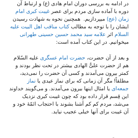
در ادامه به بررسی دوران امام هادی (ع) و ارتباط آن
دوره با آماده سازی مردم برای عصر
غیبت کبری
امام
زمان (عج)
میپردازیم. همچنین نحوه به شهادت رسیدن
ایشان را با توجه به مطالب
کتاب مناقب اهل البیت علیه
السلام
اثر
علامه سید محمد حسین حسینی طهرانی
میخوانیم. در این کتاب آمده است:
و بعد از آن حضرت،
حضرت امام عسگری
علیه السّلام
هم از حضرت علیٌّ الهادی بیشتر در تحت نظر بودند و
کمتر بیرون می‌آمدند و کسی آن حضرت را نمی‌دید،
مطلقاً! مگر آن زمانی که برای نماز عیدی یا
نماز
جمعه‌ای
یا امثال اینها بیرون می‌آمدند. و می‌گویند خداوند
این قِسم قرار داده بود که چون غیبت کبری نزدیک
می‌شد، مردم کم کم آشنا بشوند با احتجاب ائمّۀ خود و
آن غیبت برای آنها خیلی عجیب نیاید.