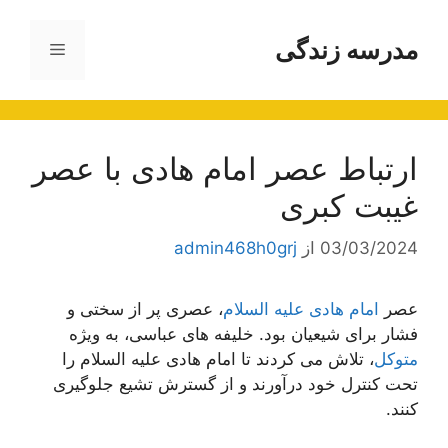
رش
ه
مدرسه زندگی
فهرست
حتوا
ارتباط عصر امام هادی با عصر
غیبت کبری
03/03/2024
از
admin468h0grj
عصر
امام هادی علیه السلام
، عصری پر از سختی و
فشار برای شیعیان بود. خلیفه های عباسی، به ویژه
متوکل
، تلاش می کردند تا امام هادی علیه السلام را
تحت کنترل خود درآورند و از گسترش تشیع جلوگیری
کنند.