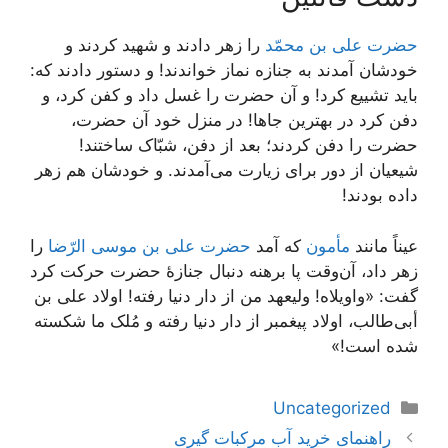
حضرت علی بن محمّد
را زهر دادند و شهید کردند و
خودشان آمدند به جنازه نماز خواندند! و دستور دادند که:
باید تشییع کرد! و آن حضرت را غسل داد و کفن کرد، و
دفن کرد در بهترین جاها! در منزل خود آن حضرت،
حضرت را دفن کردند؛ بعد از دفن، شبّاک ساختند!
شیعیان از دور برای زیارت می‌آمدند. و خودشان هم زهر
داده بودند!
عیناً مانند
مأمون
که آمد
حضرت علی بن موسی الرّضا
را
زهر داد، آن‌وقت پا برهنه دنبال جنازۀ حضرت حرکت کرد
گفت: «واویلاه! ولیعهد من از دار دنیا رفته! اولاد علی بن
أبی‌طالب، اولاد پیغمبر از دار دنیا رفته و مُلک ما شکسته
شده است!»
دسته‌ها
Uncategorized
ناوبری
راهنمای خرید آب مرکبات گیری