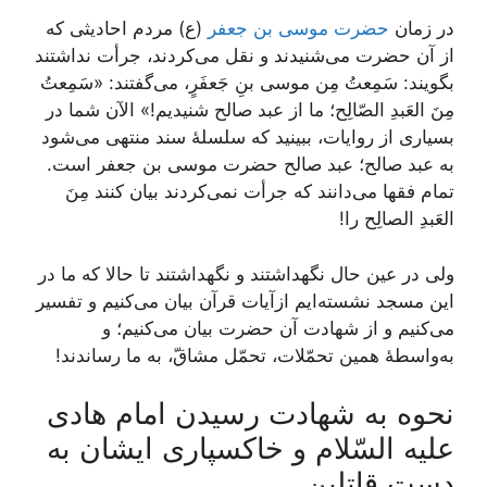
در زمان
حضرت موسی بن جعفر
(ع) مردم احادیثی که
از آن حضرت می‌شنیدند و نقل می‌کردند، جرأت نداشتند
بگویند: سَمِعتُ مِن موسی بنِ جَعفَرٍ، می‌گفتند: «سَمِعتُ
مِنَ العَبدِ الصّالِح؛ ما از عبد صالح شنیدیم!» الآن شما در
بسیاری از روایات، ببینید که سلسلۀ سند منتهی می‌شود
به عبد صالح؛ عبد صالح حضرت موسی بن جعفر است.
تمام فقها می‌دانند که جرأت نمی‌کردند بیان کنند مِنَ
العَبدِ الصالِح را!
ولی در عین حال نگهداشتند و نگهداشتند تا حالا که ما در
این مسجد نشسته‌ایم ازآیات قرآن بیان می‌کنیم و تفسیر
می‌کنیم و از شهادت آن حضرت بیان می‌کنیم؛ و
به‌واسطۀ همین تحمّلات، تحمّل مشاقّ، به ما رساندند!
نحوه به شهادت رسیدن امام هادی
علیه السّلام و خاکسپاری ایشان به
دست قاتلین