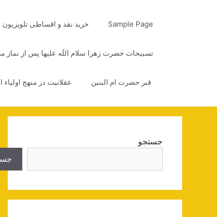
رش
ه
Sample Page
خرید نقد و اقساطی تلویزیون
حتوا
تسبیحات حضرت زهرا سلام اللَه علیها پس از نماز 
قبر حضرت ام البنین
عقلانیت در منهج اولیاء ا
جستجو
جست