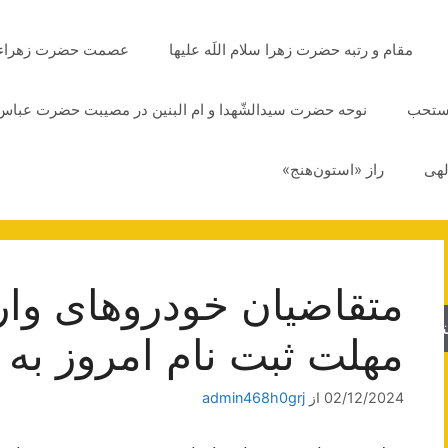
مقام و رتبه حضرت زهرا سلام اللَه علیها
عصمت حضرت زهراء سلا
مستحب
نوحه حضرت سیدالشّهدا و ام البنین در مصیبت حضرت عباس 
لهی
راز «استون‌هنج»
متقاضیان خودروهای وارد
جو
مهلت ثبت نام امروز به 
02/12/2024
از
admin468h0grj