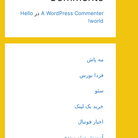
A WordPress Commenter
در
Hello
world!
مه پاش
فردا بورس
سئو
خرید بک لینک
اخبار فوتبال
آموزش سئو مبتدی