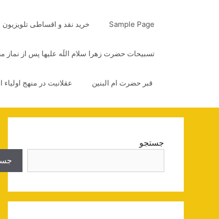
رش
ه
Sample Page
خرید نقد و اقساطی تلویزیون
حتوا
تسبیحات حضرت زهرا سلام اللَه علیها پس از نماز 
قبر حضرت ام البنین
عقلانیت در منهج اولیاء ا
جستجو
جست