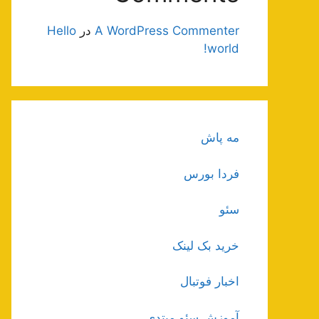
A WordPress Commenter
در
Hello
world!
مه پاش
فردا بورس
سئو
خرید بک لینک
اخبار فوتبال
آموزش سئو مبتدی