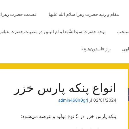
مقام و رتبه حضرت زهرا سلام اللَه علیها
عصمت حضرت زهراء سلا
مستحب
نوحه حضرت سیدالشّهدا و ام البنین در مصیبت حضرت عباس 
لهی
راز «استون‌هنج»
انواع پنکه پارس خزر
جو
02/01/2024
از
admin468h0grj
پنکه پارس خزر در 5 نوع تولید و عرضه می‌شود: