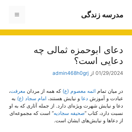
رش
ه
مدرسه زندگی
فهرست
حتوا
دعای ابوحمزه ثمالی چه
دعایی است؟
01/29/2024
از
admin468h0grj
در میان تمام
ائمه معصوم (ع)
که همه از مردان
معرفت
،
عبادت و آموزش
دعا
و نیایش هستند،
امام سجاد (ع)
به
دعا و نیایش شهرت ویژه‌ای دارد. از جمله آثاری که به او
نسبت دارد، کتاب “
صحیفه سجادیه
” است که مجموعه‌ای
از دعاها و نیایش‌های ایشان است.