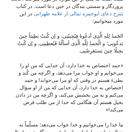
پروردگار و سستی بندگان در حین دعا است. در کتاب
شرح دعای ابوحمزه ثمالی از علامه طهرانی
در این
مورد میخوانیم:
الحَمدُ لِلَهِ الَّذِی أدعُوهُ فِیُجِیبُنِی، و إن کُنتُ بَطِیئاً حِینَ
یَدعُونِی؛ و الْحمدُ لِلَّهِ الَّذِی أسألُهُ فَیُعطِینِی، و إن کُنتُ
بخِیلًا حِینَ یَستَقرِضُنِی.
«حمد اختصاص به خدا دارد، آن خدایی که من او را
می‌خوانم و او جواب مرا می‌دهد، و اگرچه من کُند و
بطیء هستم در وقتی که او مرا می‌خواند! و حمد
اختصاص به خدا دارد، آن خدایی که من از او سؤال
می‌کنم و به من بخشش می‌کند، و اگرچه من در دادن
بخیل هستم آن هنگامی که خدا از من طلب قرض
می‌کند!»
ما خدا را می‌خوانیم و خدا جواب می‌دهد؛ مسلّماً به
دنبال خواندن ما، اجابت از طرف پروردگار هست! حال