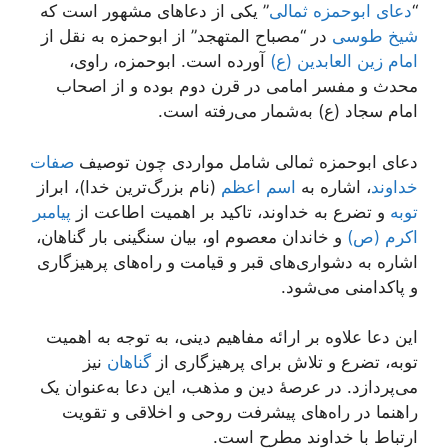
“
دعای ابوحمزه ثمالی
” یکی از دعاهای مشهور است که
شیخ طوسی
در “مصباح المتهجد” از ابوحمزه به نقل از
امام زین العابدین (ع)
آورده است. ابوحمزه، راوی،
محدث و مفسر امامی در قرن دوم بوده و از اصحاب
امام سجاد (ع) به‌شمار می‌رفته است.
دعای ابوحمزه ثمالی شامل مواردی چون توصیف
صفات
خداوند
، اشاره به
اسم اعظم
(نام بزرگ‌ترین خدا)، ابراز
توبه
و تضرع به خداوند، تاکید بر اهمیت اطاعت از
پیامبر
اکرم (ص)
و خاندان معصوم او، بیان سنگینی بار گناهان،
اشاره به دشواری‌های قبر و قیامت و راه‌های پرهیزگاری
و پاکدامنی می‌شود.
این دعا علاوه بر ارائه مفاهیم دینی، به توجه به اهمیت
توبه، تضرع و تلاش برای پرهیزگاری از
گناهان
نیز
می‌پردازد. در عرصهٔ دین و مذهب، این دعا به‌عنوان یک
راهنما در راه‌های پیشرفت روحی و اخلاقی و تقویت
ارتباط با خداوند مطرح است.