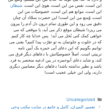
این است، نفس من این است، هویٰ این است،
شیطان
این است، موانع هم این است، خصوصیّات من این
است، وُسع من این است! این حضرت سجّاد آن چنان
دقیق می رود و این طوری تمام درون دل آدم را بیرون
می ریزد! شیطان موقع ذکر می آید، یا موقعی که می
خواهی کمک کنی بُخل می آید؛ پس خدایا چه کار کنیم
که در خلوت و جلوتمان به تو تقرّب پیدا کنیم؟ یعنی می
توانیم بگوییم که این دعای أبی حمزه یک آیین نامه
تربیتی است. اصلاً خصوصیّاتش با دعاهای دیگر فرق می
کند، و شاید دعای أبوحمزه در بین ادعیه منحصر به فرد
باشد و نظیر نداشته باشد! دعاهای دیگر مضامین دیگری
دارند، ولی این خیلی عجیب است!
دسته‌ها
Uncategorized
ناوبری
تفسیر المیزان، کامل و جامع در سایت مکتب وحی