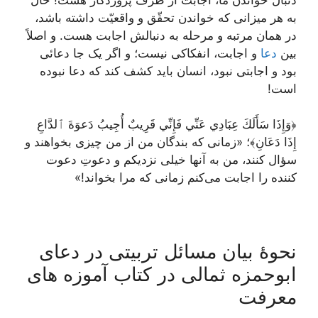
به هر میزانی که خواندن تحقّق و واقعیّت داشته باشد،
در همان مرتبه و مرحله به دنبالش اجابت هست. و اصلاً
بین
دعا
و اجابت، انفکاکی نیست؛ و اگر یک جا دعائی
بود و اجابتی نبود، انسان باید کشف کند که دعا نبوده
است!
﴿وَإِذَا سَأَلَكَ عِبَادِي عَنِّي فَإِنِّي قَرِيبٌ أُجِيبُ دَعوَةَ ٱلدَّاعِ
إِذَا دَعَانِ﴾؛ «زمانی که بندگان من از من چیزی بخواهند و
سؤال کنند، من به آنها خیلی نزدیکم و دعوتِ دعوت
کننده را اجابت می‌کنم زمانی که مرا بخواند!»
نحوۀ بیان مسائل تربیتی در دعای
ابوحمزه ثمالی در کتاب آموزه های
معرفت