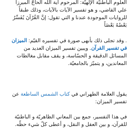
العلوم الباطنيّة الإلهيّة: المرحوم آية الله الحاجّ الميرزا
علي القاضي، و هو تفسير الآيات بالآيات، وذلك طبقاً
للروايات الموجودة عندنا و التي تقول: إنَّ القُرْآنَ يُفَسِّرُ
بَعْضُهُ بَعْضَاً
. وقد تجلى ذلك بأبهى صورة في تفسيره القيّم:
الميزان
في تفسير القرآن
. ويبين تفسير الميزان
العديد من
المسائل الدقيقة و الحسّاسة، و يقف مقابل مغالطات
المعاندين، و يتميّز بالجامعيّة.
يقول العلامة الطهراني في
كتاب الشمس الساطعة
عن
تفسير الميزان:
في هذا التفسير، جمع بين المعاني الظاهريّة و الباطنيّة
للقرآن، و بين العقل و النقل، و أعطى كلّ شيء حظّه.