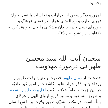
بخشید.
امروزه دیگر سخن از طهارات و نجاسات با نسل جوان
ثمرى ندارد، و رساله‏‌هاى عملیه در فضاى فرهنگ و
باورهاى نسل جدید چندان مشکلى را حل نخواهند کرد!»
(فقاهت در تشیع، ص 35)
سخنان آیت الله سید محسن
طهرانی درمورد مهدویت
«صحبت از
زمان ظهور
حضرت و تعیین وقت ظهور و
پرداختن به ذکر خواب‌ها و مکاشفات و امور غیر عادیّه
در این جهت ، تماماً خلاف مکتب
اهل‌بیت علیهم السلام
و طریق مستقیم و مسیر قویمِ اولیای الهی و عرفای
باللَه است. در مکتب تشیّع، ظهور ولایت بر نفْسِ انسان
دارای ارزش و اعتبار است، نه صرفِ ظهورِ ظاهری و