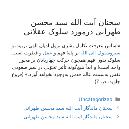
سخنان آیت الله سید محسن
طهرانی درمورد سلوک عقلانی
«اساس معرفت تکامل بشری نزول ادیان الهی تربیت و
سیروسلوک الی اللَه
بر پایۀ فهم و
عقل
و فطرت است.
سلوک بدون فهم همچون حرکت چهارپایان بر محور
واحد است! و ابداً هیچ‌گونه تأثیر تحوّلی در سیر صعودی
نفس به‌سمت عالم قدس به‌وجود نخواهد آورد.» (فروغ
جاوید، ص 7)
دسته‌ها
Uncategorized
ناوبری
سخنان ماندگار آیت الله سید محسن طهرانی
نوشته‌ها
سخنان ماندگار آیت الله سید محسن طهرانی