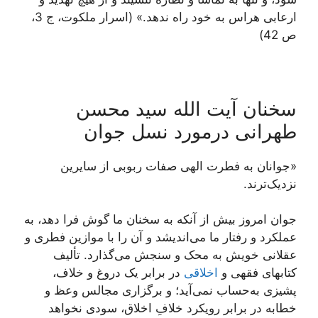
ارعابی هراس به خود راه ندهد.» (اسرار ملکوت، ج 3،
ص 42)
سخنان آیت الله سید محسن
طهرانی درمورد نسل جوان
«جوانان به فطرت الهی صفات ربوبی از سایرین
نزدیک‌ترند.
جوان‏ امروز بیش از آنکه به سخنان ما گوش فرا دهد، به
عملکرد و رفتار ما می‌‏اندیشد و آن را با موازین فطرى و
عقلانى خویش به محک و سنجش می‌‏گذارد. تألیف
کتاب‏هاى فقهى و
اخلاقى
در برابر یک دروغ و خلاف،
پشیزى به‏‌حساب نمی‌‏آید؛ و برگزارى مجالس وعظ و
خطابه در برابر رویکرد خلافِ اخلاق، سودى نخواهد