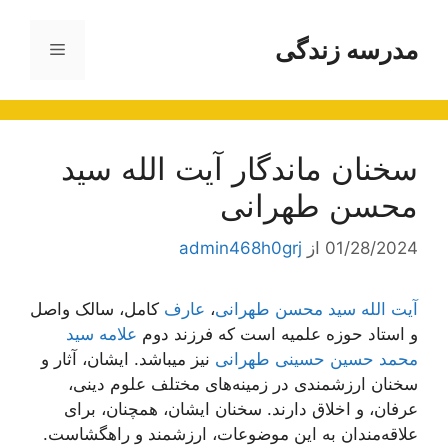
رش
ه
مدرسه زندگی
فهرست
حتوا
سخنان ماندگار آیت الله سید
محسن طهرانی
01/28/2024
از
admin468h0grj
آیت الله سید محسن طهرانی
،
عارف
کامل، سالک واصل
و استاد حوزه علمیه است که فرزند دوم
علامه سید
محمد حسین حسینی طهرانی
نیز میباشد. ایشان، آثار و
سخنان ارزشمندی در زمینه‌های مختلف علوم دینی،
عرفان، و اخلاق دارند. سخنان ایشان، همچنان، برای
علاقه‌مندان به این موضوعات، ارزشمند و راهگشاست.