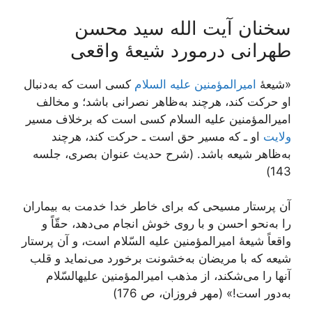
سخنان آیت الله سید محسن
طهرانی درمورد شیعۀ واقعی
«شیعۀ
امیرالمؤمنین علیه السلام
کسی است که به‌دنبال
او حرکت کند، هرچند به‌ظاهر نصرانی باشد؛ و مخالف
امیرالمؤمنین علیه السلام کسی است که برخلاف مسیر
ولایت
او ـ که مسیر حق است ـ حرکت کند، هرچند
به‌ظاهر شیعه باشد. (شرح حدیث عنوان بصری، جلسه
143)
آن پرستار مسیحى که براى خاطر خدا خدمت به بیماران
را به‌نحو احسن و با روى خوش انجام می‌‏دهد، حقّاً و
واقعاً شیعۀ امیرالمؤمنین علیه ‏السّلام است، و آن پرستار
شیعه که با مریضان به‌خشونت برخورد می‌‏نماید و قلب
آنها را می‌شکند، از مذهب امیرالمؤمنین علیه‏السّلام
به‌دور است!» (مهر فروزان، ص 176)