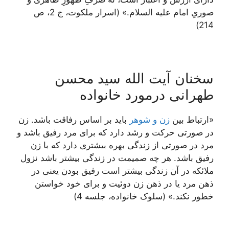
صوریِ امام علیه السلام.» (اسرار ملکوت، ج 2، ص
214)
سخنان آیت الله سید محسن
طهرانی درمورد خانواده
«ارتباط بين
زن و شوهر
باید بر اساس رفاقت باشد. زن
در صورتى حركت و رشد دارد كه براى مرد رفيق باشد و
مرد در صورتى از زندگى بهره بيشترى دارد كه با زن
رفيق باشد. هر چه صميمت در زندگى بيشتر باشد نزول
ملائكه در آن زندگى بيشتر است رفيق بودن يعنى در
ذهن مرد يا در ذهن زن دوئيت و برای خود خواستن
خطور نكند.» (سلوک خانواده، جلسه 4)