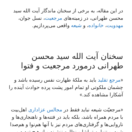
در این مقاله، به برخی از سخنان ماندگار آیت الله سید
محسن طهرانی، در زمینه‌های
مرجعیت
، نسل جوان،
مهدویت
،
خانواده
، و
شیعه
واقعی می‌پردازیم.
سخنان آیت الله سید محسن
طهرانی درمورد مرجعیت و فتوا
«
مرجع تقلید
باید به ملکۀ طهارت نفس رسیده باشد و
چشمان ملکوتى او تمام امور پشت پرده حوادث آینده را
آشکارا مشاهده کند.»
«مرجعیّت شیعه نباید فقط در
مجالس عزاداری
اهل‌بیت
با مردم همراه باشد، بلکه باید در فتنه‌ها و ناهنجاری‌ها و
ناروایی‌ها و گرفتاری‌های مردم نیز با آنها هم‌نوا و هم‌صدا
شود، و تنها به تماشا و نظاره ننشیند و از هیچ تهدید و