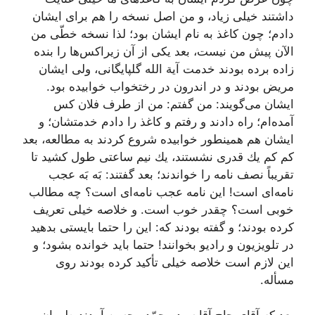
داشتند خیلى زیاد، و من اصل نسخه را هم براى ایشان
دادم؛ چون كاغذ به نام ایشان بود؛ لذا نسخه خطّى من
الآن پیش من نیست، بعد یكى از آن زیراكس‌ها را بنده
زاده برده بودند خدمت آیة الله گلپایگانى، ولى ایشان
مریض بودند و در اندرون در رختخواب خوابیده بود.
ایشان مى‌گویند: من گفتم: من از طرف فلان كس
آمده‌ام؛ راه دادند و رفتم و كاغذ را دادم خدمتشان؛ و
ایشان هم همینطور خوابیده شروع كردند به مطالعه، بعد
كم كم یك قدرى نشستند، یك نیم ساعتى طول كشید تا
تقریباً نصف نامه را خواندند؛ بعد گفتند: بَه بَه عجب
نامه‌اى است! این نامه عجب نامه‌اى است؟ چه مطالب
خوبى است؟ چقدر خوب است. و خلاصه خیلى تعریف
كرده بودند؛ و گفته بودند كه: این را حتما بایستى بدهید
در تلویزیون و رادیو بخوانند! حتما باید خوانده بشود؛ و
این لازم است خلاصه خیلى تأكید كرده بودند روى
مسأله.