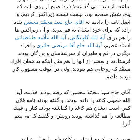
ساعت از شب مى گذشت؛ فردا صبح از روى نامه كه
پنج، شش صفحه بود، بیست نسخه زیراكس كردیم، و
اصل نامه را دادیم به
آقاى حاج سید محمّد محسن
بنده
زاده كه براى خود ایشان به قم ببرند، و آن زیراكس ها
را هم براى
آیة الله گلپایگانى
،
آیة الله علّامه طباطبائى
استاد عظیم،
آیة الله حاج آقا مرتضى حائرى
و افراد
دیگرى در قم و طهران از سرشناسان و بزرگان بودند
فرستادیم و بعضى از آنها را هم مثل اینكه به همان افراد
متنفّذ كه روحانى هم نبودند، ولى در آنوقت مسؤول كار
بودند دادیم.
آقاى حاج سید محمّد محسن كه رفته بودند خدمت آیة
الله خمینى كاغذ را داده بودند، و گفته بودند نامه فلان
كس است ایشان هم كاغذ را گذاشته بودند كنار و عینك
مطالعه را هم گذاشته بودند رویش، و گفتند كه مى‌بینم
آنرا.
چون عرض كردم ایشان به كاغذهاى ما خیلى عنایت