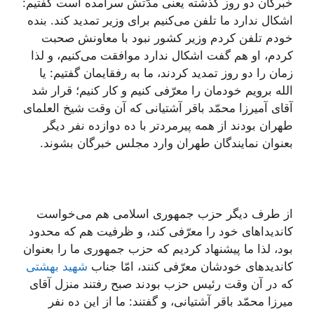
خبرگان دو روز گذشته یعنى مدّتش سرآمده است گفتیم:
اشكال ندارد ما تلفن مى‌كنیم براى وزیر تمدید كند. بنده
خودم تلفن كردم وزیر كشور نبود با معاونش صحبت
كردم، او هم گفت اشكال ندارد موافقت مى‌كنیم، و لذا
زمان را دو روز تمدید كردند، ما به رفقایمان گفتیم: یا
الله برویم خودمان را معرّفى كنیم و كار كنیم؛ قرار شد
آقاى آمیرزا محمّد باقر آشتیانى كه آن وقت شیخ العلماى
طهران بودند از همه پیرمردتر با ده دوازده نفر دیگر
بعنوان نمایندگان طهران وارد مجلس خبرگان بشوند.
از طرف دیگر حزب جمهورى اسلامى هم مى‌خواست
كاندیداهاى خود را معرّفى كند، و ظرفیت هم كه محدود
بود، لذا ما پیشنهاد كردیم كه حزب جمهورى ما را بعنوان
كاندیدهاى خودشان معرّفى كنند، امّا جناب
شهید بهشتى
كه در آن وقت رئیس حزب بودند صبح رفتند منزل آقاى
میرزا محمّد باقر آشتیانى، و گفتند: ما از این ده نفر