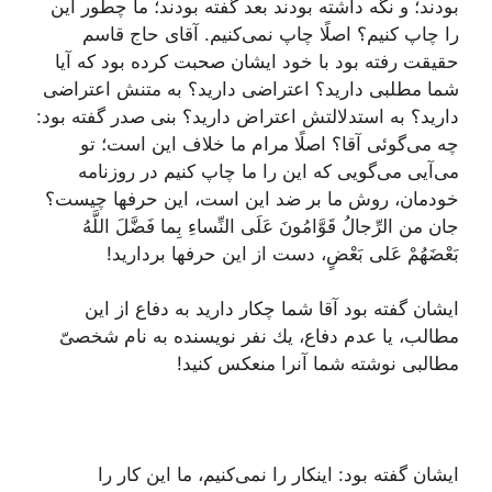
بودند؛ و نگه داشته بودند بعد گفته بودند؛ ما چطور این
را چاپ كنیم؟ اصلًا چاپ نمى‌كنیم. آقاى حاج قاسم
حقیقت رفته بود با خود ایشان صحبت كرده بود كه آیا
شما مطلبى دارید؟ اعتراضى دارید؟ به متنش اعتراضى
دارید؟ به استدلالتش اعتراض دارید؟ بنى صدر گفته بود:
چه مى‌گوئى آقا؟ اصلًا مرام ما خلاف این است؛ تو
مى‌آیى مى‌گویى كه این را ما چاپ كنیم در روزنامه
خودمان، روش ما بر ضد این است، این حرفها چیست؟
جان من‌ الرِّجالُ قَوَّامُونَ عَلَى النِّساءِ بِما فَضَّلَ اللَّهُ
بَعْضَهُمْ عَلى‌ بَعْضٍ‌، دست از این حرفها بردارید!
ایشان گفته بود آقا شما چكار دارید به دفاع از این
مطالب، یا عدم دفاع، یك نفر نویسنده به نام شخصىّ
مطالبى نوشته شما آنرا منعكس كنید!
ایشان گفته بود: اینكار را نمى‌كنیم، ما این كار را