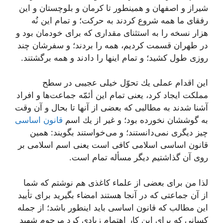
شیراز و اصفهان و همینطور تا كرمان و بلوچستان و این
رفقاى ما همه شروع كردند به حركت؛ و تمام این نُه
هزار نسخه را به استثناى مقدارى كه براى خودمان بود و
در طهران قسمت كردیم، همه را بردند؛ و سفرشان چند
روزى طول كشید؛ و تمام اینها را دادند و همه برگشتند.
این اقدام عملى یك تحوّل خیلى عجیبى در سطح
مملكت ایجاد كرد، یعنى تمام این أئمّه جماعت‌ها و افراد
آشنا شدند به مطالبى كه بعضى از آنها تا بحال و آن وقت
به گوششان نخورده بود؛ و غیر از یك اسم
قانون اساسى
چیز دیگرى نمى‌دانستند؛ و مى‌خواستند بگویند: همین
قانون اساسى اسلامى كافى است یعنى اسم اسلامى بر
روى آن گذاشتیم دیگر مسأله تمام است.
لذا من براى بعضى از علماء كاغذى هم نوشتم كه شما
از آن جماعتى كه در آنجا هستند امضاء بگیرید براى تأیید
این مطالب كه قانون اساسى باید اینطور باشد؛ از جمله
كسانى كه براى این كار اهتمام زیادى كرد مرحوم شهید