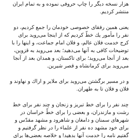
هزار نسخه دیگر را چاپ حروفى نموده و به تمام ایران
منتشر كردیم.
یعنى همین رفقاى خصوصى خودمان را جمع كردیم، دو
نفر را مأمور یك خطّ كردیم كه از اینجا مى‌روید براى
كرج خدمت فلان عالم، و فلان امام جماعت، و اینها را با
توضیحات كافى به آنها مى‌دهید؛ بعد مى‌روید به قزوین،
بعد از آنجا مى‌روید؛ براى تاكستان، و همدان بعد از آنجا
مى‌روید براى كرمانشاه و قصر شیرین.
و در مسیر برگشتن مى‌روید براى ملایر و اراك و نهاوند و
فلان و فلان تا به طهران.
چند نفر را براى خط تبریز و زنجان و چند نفر براى خط
رشت و مازندران، و بعضى را براى خطّ خراسان در
شهرهاى سمنان و دامغان و شاهرود و مشهد مقدّس و
براى خود مشهد ده نفر از علماء را در نظر گرفتیم و
گفتیم نامه را خدمت آنها بدهید! و خلاصه بعضى‌ها براى