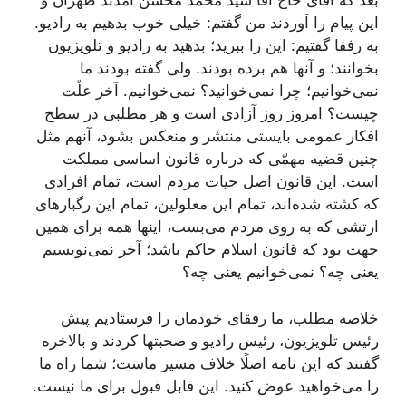
بعد كه آقاى حاج آقا سید محمّد محسن آمدند طهران و
این پیام را آوردند من گفتم: خیلى خوب بدهیم به رادیو.
به رفقا گفتیم: این را ببرید؛ بدهید به رادیو و تلویزیون
بخوانند؛ و آنها هم برده بودند. ولى گفته بودند ما
نمى‌خوانیم؛ چرا نمى‌خوانید؟ نمى‌خوانیم. آخر علّت
چیست؟ امروز روز آزادى است و هر مطلبى در سطح
افكار عمومى بایستى منتشر و منعكس بشود، آنهم مثل
چنین قضیه مهمّى كه درباره قانون اساسى مملكت
است. این قانون اصل حیات مردم است، تمام افرادى
كه كشته شده‌اند، تمام این معلولین، تمام این رگبارهاى
ارتشى كه به روى مردم مى‌بست، اینها همه براى همین
جهت بود كه قانون اسلام حاكم باشد؛ آخر نمى‌نویسیم
یعنى چه؟ نمى‌خوانیم یعنى چه؟
خلاصه مطلب، ما رفقاى خودمان را فرستادیم پیش
رئیس تلویزیون، رئیس رادیو و صحبتها كردند و بالاخره
گفتند كه این نامه اصلًا خلاف مسیر ماست؛ شما راه ما
را مى‌خواهید عوض كنید. این قابل قبول براى ما نیست.