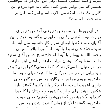
مى؛، و همه ممضى هستند؛ ولى من الآن در یك موقعیتى
هستم كه نمى‌توانم تعیین كنم؛ بلكه باید خود مردم این
كار را بكنند؛ نه اینكه من الآن بیایم و امر كنم. این بر
مصلحت ما نیست*
. در آن روزها من مشهد بودم یعنى آمده بودم براى
زیارت نیمه شعبان وقتى به طهران برگشتیم، دیدیم این
آقایان علماء كه با ایشان سر و كار داشتیم مثل آیة الله
سید محمّد على سبط یا آیة الله آمیرزا باقر آشتیانى
رحمة الله علیهما و یا آیة الله حاج شیخ حسن آقاى سعید
دامت متعالیه كه ایشان حیات دارند، و أمثال اینها دارند
در بدر دنبال ما مى‌گردند كه كجا هستى؟ كجا بودى؟ و تو
باید بیایى در مجلس خبرگان! ما گفتیم: خیلى خوب ما
حاضریم برویم مجلس خبرگان، مجلس خبرگان خیلى
داراى اهمیت است، حالا چكار باید بكنیم؟ گفتند: باید
عكس بدهید براى وزارت كشور، و خودتان را كاندیدا
كنید! و الّا همینطور كه نمى‌شود گفتیم: خیلى خوب
حاضریم، گفتند: الآن از زمان كاندیدا شدن مجلس