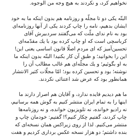
نخواهیم كرد، و نكردند به هیچ وجه من الوجوه.
البتّه یكى دو تا مجلّه و روزنامه هم بدون اینكه ما به خود
ایشان بدهیم، نامه را چاپ كردند یكى از آنها روزنامه‌اى
بود به نام نداى ملّت كه مى‌گفتند سردبیرش آقاى
كرباسچى است كه او چاپ كرده بود با یك مقدّمه‌اى
تحسین‌آمیز كه اى مردم اصلًا قانون اساسى یعنى این!
این را بخوانید؛ و طبق آن كار بكنید! البتّه بدون اینكه ما
به او بگوئیم؛ و یك مجلّه‌اى هم غالب مطالب آن را
نوشته؛ بود و تحسین كرده بود؛ امّا مجلّات كثیر الانتشار
همانطور بود كه عرض شد اعتنائى نكردند.
ما هم دیدیم فایده ندارد، و آقایان هم اصرار دارند ما
اینها را به تمام ایران منتشر كنیم به گوش همه برسانیم،
نه رادیو خوانده، نه تلویزیون خوانده، و نه روزنامه‌ها
چاپ كردند، گفتیم چكار كنیم؟! گفتیم: خودمان چاپ و
منتشر مى‌كنیم. لذا از روى زیراكس همان نسخه‌اى كه
بنده داشتم؛ دو هزار نسخه عكس بردارى كردیم و هفت