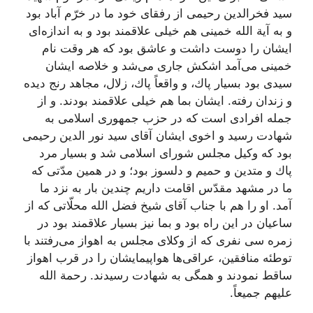
سید فخرالدین رحیمى از رفقاى خود ما در خرّم آباد بود
و به آیة الله خمینى هم خیلى علاقمند بود و به اندازه‌اى
ایشان را دوست داشت و عاشق بود كه هر وقت نام
خمینى مى‌آمد اشكش جارى مى‌شد و خلاصه ایشان
سیدى بود بسیار پاك، و واقعاً پاك، زلال، مجاهد رنج دیده
و زندان رفته. ایشان بما هم خیلى علاقمند بودند. و از
جمله افرادى است كه در حزب جمهورى اسلامى به
شهادت رسید و اخوى ایشان آقاى سید نور الدین رحیمى
بود كه وكیل مجلس شوراى اسلامى شد و بسیار مرد
پاك و متدین و حمیم و دلسوز بود؛ و در همین مدّتى كه
ما در مشهد مقدّس اقامت داریم چندین بار به نزد ما
آمد. او را هم با جناب آقاى شیخ فضل الله محلّاتى كه از
ساعیان در این راه بود و بما نیز بسیار علاقمند بود در
زمره سى نفرى كه از وكلاى مجلس به اهواز مى‌رفتند با
توطئه منافقین، عراقى‌ها هواپیمایشان را در قرب اهواز
ساقط نمودند و همگى به شهادت رسیدند. رحمة الله
علیهم جمیعاً.