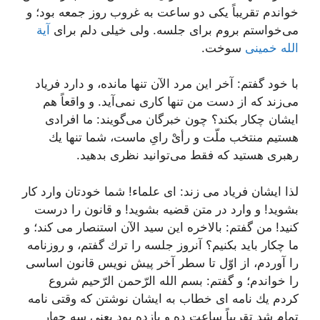
خواندم تقریباً یكى دو ساعت به غروب روز جمعه بود؛ و
مى‌خواستم بروم براى جلسه. ولى خیلى دلم براى
آیة
الله خمینى
سوخت.
با خود گفتم: آخر این مرد الآن تنها مانده، و دارد فریاد
مى‌زند كه از دست من تنها كارى نمى‌آید. و واقعاً هم
ایشان چكار بكند؟ چون خبرگان مى‌گویند: ما افرادى
هستیم منتخب ملّت و رأىْ راىِ ماست، شما تنها یك
رهبرى هستید كه فقط مى‌توانید نظرى بدهید.
لذا ایشان فریاد مى زند: اى علماء! شما خودتان وارد كار
بشوید! و وارد در متن قضیه بشوید! و قانون را درست
كنید! من گفتم: بالاخره این سید الآن استنصار مى كند؛ و
ما چكار باید بكنیم؟ آنروز جلسه را ترك گفتم، و روزنامه
را آوردم، از اوّل تا سطر آخر پیش نویس قانون اساسى
را خواندم؛ و گفتم: بسم الله الرّحمن الرّحیم شروع
كردم یك نامه اى خطاب به ایشان نوشتن كه وقتى نامه
تمام شد تقریباً ساعت ده و یازده بود یعنى سه چهار