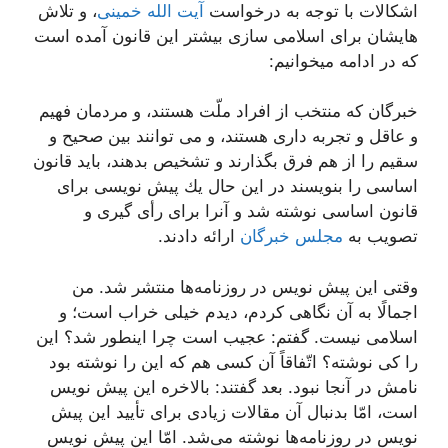
اشکالات با توجه به درخواست
آیت الله خمینی
، و تلاش
هایشان برای اسلامی سازی بیشتر این قانون آمده است
که در ادامه میخوانیم:
خبرگان كه منتخب از افراد ملّت هستند، و مردمان فهیم
و عاقل و تجربه دارى هستند، و مى توانند بین صحیح و
سقیم را از هم فرق بگذارند و تشخیص بدهند، باید قانون
اساسى را بنویسند در این حال یك پیش نویسى براى
قانون اساسى نوشته شد و آنرا براى رأى گیرى و
تصویب به
مجلس خبرگان
ارائه دادند.
وقتى این پیش نویس در روزنامه‌ها منتشر شد. من
اجمالًا به آن نگاهى كردم، دیدم خیلى خراب است؛ و
اسلامى نیست. گفتم: عجیب است چرا اینطور شد؟ این
را كى نوشته؟ اتّفاقاً آن كسى هم كه این را نوشته بود
نامش در آنجا نبود. بعد گفتند: بالاخره این پیش نویس
است، امّا بدنبال آن مقالات زیادى براى تأیید این پیش
نویس در روزنامه‌ها نوشته مى‌شد. امّا این پیش نویس