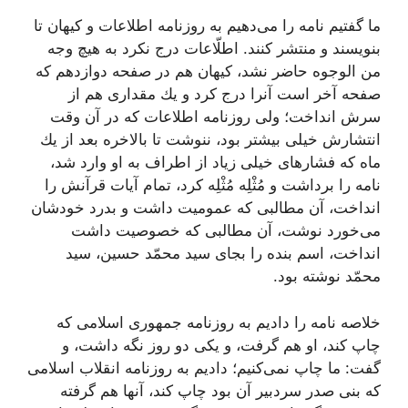
ما گفتیم نامه را مى‌دهیم به روزنامه اطلاعات و كیهان تا
بنویسند و منتشر كنند. اطلّاعات درج نكرد به هیچ وجه
من الوجوه حاضر نشد، كیهان هم در صفحه دوازدهم كه
صفحه آخر است آنرا درج كرد و یك مقدارى هم از
سرش انداخت؛ ولى روزنامه اطلاعات كه در آن وقت
انتشارش خیلى بیشتر بود، ننوشت تا بالاخره بعد از یك
ماه كه فشارهاى خیلى زیاد از اطراف به او وارد شد،
نامه را برداشت و مُثْلِه مُثْلِه كرد، تمام آیات قرآنش را
انداخت، آن مطالبى كه عمومیت داشت و بدرد خودشان
مى‌خورد نوشت، آن مطالبى كه خصوصیت داشت
انداخت، اسم بنده را بجاى سید محمّد حسین، سید
محمّد نوشته بود.
خلاصه نامه را دادیم به روزنامه جمهورى اسلامى كه
چاپ كند، او هم گرفت، و یكى دو روز نگه داشت، و
گفت: ما چاپ نمى‌كنیم؛ دادیم به روزنامه انقلاب اسلامى
كه بنى صدر سردبیر آن بود چاپ كند، آنها هم گرفته