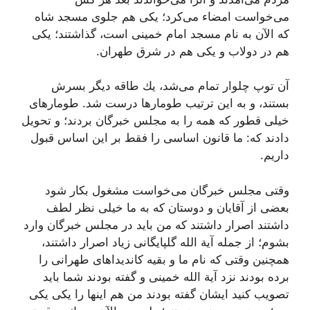
مى‌خواست امضاء مى‌كرد؛ یكى هم جلوى مسجد شاه
كه الآن به نام مسجد امام خمینى است، گذاشتند؛ یكى
هم در دولاب و یكى هم در شرق طهران.
آن توپ چلوار تمام مى‌شد، یك طاقه دیگر بسرش
بستند، و به این ترتیب طومارها درست شد. طومارهاى
خیلى قطور كه همه را به مجلس خبرگان بردند؛ و تحویل
دادند كه: ما قانون اساسى را فقط بر این اساس قبول
داریم.
وقتى مجلس خبرگان مى‌خواست مشغول بكار شود
بعضى از آقایان و دوستان كه به ما خیلى نظر لطف
داشتند اصرار داشتند كه من باید در مجلس خبرگان وارد
بشوم؛ از جمله آیة الله گلپایگانى زیاد اصرار داشتند،
همچنین وقتى كه نام ما و بقیه كاندیداهاى طهرانى را
برده بودند نزد آیة الله خمینى و گفته بودند شما باید
تصویب كنید ایشان گفته بودند من هم اینها را یكى یكى