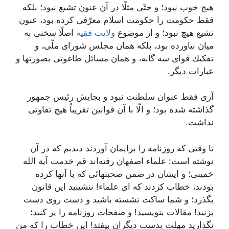
هیچ خوب نبود؛ و حتّى مثلًا در آن عنون تشیع نبود؛ بلكه
فقط حكومت را حكومت اسلام معرّفى كرده بود، عنون
تشیع هیچ نبود؛ و از موضوع
ولایت فقیه
اصلًا سخنى به
میان نیاورده بود، بلكه همان مجلس شوراى ملّى، و
تفكیك قواى سه گانه، و همان مسائل طاغوتى بصورتها و
عبارات دیگر.
آرى فقط عنوان سلطنت نبود و بجایش رئیس جمهور
گذاشته شده بود؛ و الّا با آن قوانین تقریباً هیچ تفاوتى
نداشت.
تا وقتى كه روزنامه را برایمان آوردند دیدیم كه در آن
نوشته است: علماء اصفهان رفته‌اند قم خدمت آیة الله
خمینى؛ و ایشان در ضمن صحبتهائى كه با آنها كرده
بودند، خطاب كردند كه اى علماء! ننشینید این قانون
بگذرد؛ و شما ساكت نشسته باشید و دست روى دست
بزنید! مقالات بنویسید! و صفحات روزنامه را پر كنید؛
نگذارید مهلت بدست دیگران بیفتد! این خطاب را كه من