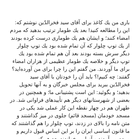
بارى من یك كاغذ براى آقاى سید فخرالدّین نوشتم كه:
این را مطالعه كنید! بعد یك طومار ترتیب بدهید كه مردم
امضاء كنند؛ و ایشان هم یك طومارى‌ درست كرده بودند
از یك توپ چلوار كه آن تمام شده بود یك توپ چلوار
دیگر سرش بسته بودند بعد آن هم تمام شده بود یك
توپ دیگر و خلاصه یك طومار عظیمى از هزاران امضاء
براى ما آوردند. من گفتم این را چرا براى من آورده‌اید؟
گفتند: چه كنیم!؟ باید آن را خودتان با آقاى سید
فخرالدّین ببرید براى مجلس خبرگان و به آنها تحویل
بدهید؛ و بگوئید: این است پشتیبانى ما؛ و همچنین در
بعضى از شهرستانهاى دیگر هم تأییدهاى فراوانى شد. در
طهران هم در چهار نقطه این كار عملى شد یكى در
مسجد خودمان (مسجد قائم) جلوى در میز گذاشتند و
متن نامه را بالاى در زدند، توپ چلوار را هم گذاشتند كه
ما قانون اساسى ایران را بر این اساس قبول داریم و
مردم مى‌آمدند و آنرا مى‌خواندند بعد هر كس