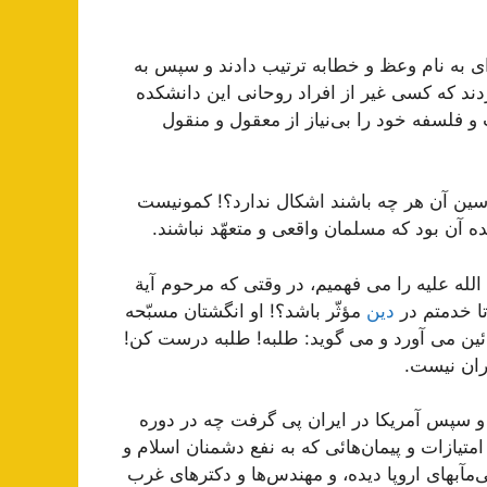
‌اى به نام وعظ و خطابه ترتیب دادند و سپس به
ردند كه كسى غیر از افراد روحانى این دانشكده
ت و فلسفه خود را بى‌نیاز از معقول و منقول
ّسین آن هر چه باشند اشكال ندارد؟! كمونیست
 آن بود كه مسلمان واقعى و متعهّد نباشند.
ه علیه را مى فهمیم، در وقتى كه مرحوم آیة
تا خدمتم در
دین
مؤثّر باشد؟! او انگشتان مسبّحه
پائین مى آورد و مى گوید: طلبه! طلبه درست كن!
ران نیست.
 سپس آمریكا در ایران پى گرفت چه در دوره
متیازات و پیمان‌هائى كه به نفع دشمنان اسلام و
آبهاى اروپا دیده، و مهندس‌ها و دكترهاى غرب