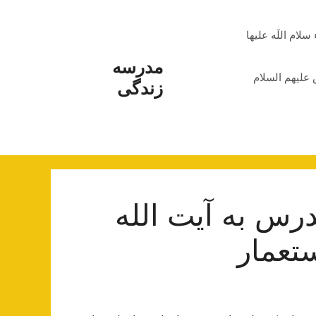
م اللَه علیها
مدرسه
علیهم السلام
زندگی
رس به آیت الله
ستعمار