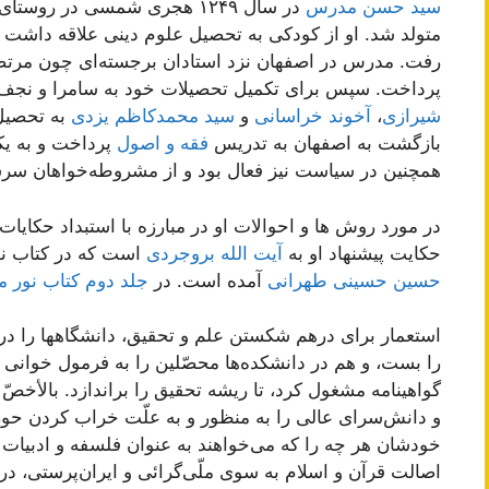
سید حسن مدرس
در سال ۱۲۴۹ هجری شمسی در ر
رفت. مدرس در اصفهان نزد استادان برجسته‌ای چون مرت
پرداخت. سپس برای تکمیل تحصیلات خود به سامرا و نجف
شیرازی
،
آخوند خراسانی
و
سید محمدکاظم یزدی
به تحصیل
بازگشت به اصفهان به تدریس
فقه و اصول
پرداخت و به یک
همچنین در سیاست نیز فعال بود و از مشروطه‌خواهان سر
در مورد روش ها و احوالات او در مبارزه با استبداد حکای
حکایت پیشنهاد او به
آیت الله بروجردی
است که در کتاب نو
حسین حسینی طهرانی
آمده است. در
جلد دوم کتاب نور 
استعمار براى درهم شكستن علم و تحقیق، دانشگاهها را د
را بست، و هم در دانشكده‌ها محصّلین را به فرمول خوانى و
گواهینامه مشغول كرد، تا ریشه تحقیق را براندازد. بالأخصّ
و دانش‌سراى عالى را به منظور و به علّت خراب كردن حوزه‌
خودشان هر چه را كه مى‌خواهند به عنوان فلسفه و ادبیات ایر
اصالت قرآن و اسلام به سوى ملّى‌گرائى و ایران‌پرستى، در ق