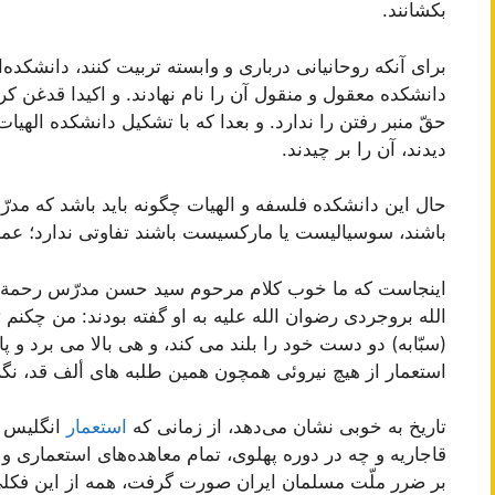
بكشانند.
براى آنكه روحانیانى دربارى و وابسته تربیت كنند، دانشكده
دانشكده معقول و منقول آن را نام نهادند. و اكیدا قدغن ك
حقّ منبر رفتن را ندارد. و بعدا كه با تشكیل دانشكده الهیا
دیدند، آن را بر چیدند.
حال این دانشكده فلسفه و الهیات چگونه باید باشد كه مدر
باشند، سوسیالیست یا ماركسیست‌ باشند تفاوتى ندارد؛ عمده
اینجاست كه ما خوب كلام مرحوم سید حسن مدرّس رحمة الل
الله بروجردى رضوان الله علیه به او گفته بودند: من چكنم 
(سبّابه) دو دست خود را بلند مى كند، و هى بالا مى برد و 
استعمار از هیچ نیروئى همچون همین طلبه هاى ألف قد، نگ
تاریخ به خوبى نشان مى‌دهد، از زمانى كه
استعمار
انگلیس و
قاجاریه و چه در دوره پهلوى، تمام معاهده‌هاى استعمارى و ا
بر ضرر ملّت مسلمان ایران صورت گرفت، همه از این فكلى‌م