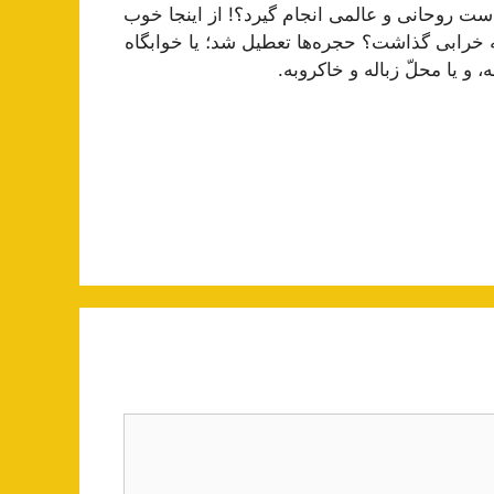
بدست روحانى و عالمى انجام گیرد؟! از اینجا خوب
ه خرابى گذاشت؟ حجره‌ها تعطیل شد؛ یا خوابگاه
 و یا محلّ زباله و خاكروبه.