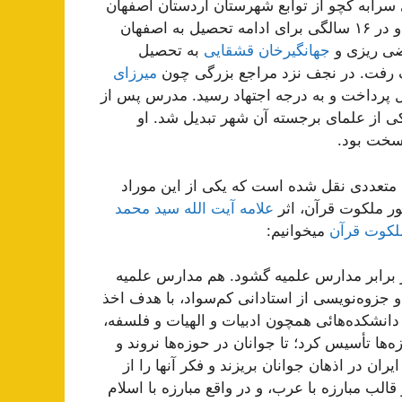
وستای سرابه کچو از توابع شهرستان اردستان اصفهان
متولد شد. او از کودکی به تحصیل علوم دینی علاقه داشت و در ۱۶ سالگی برای ادامه تحصیل به اصفهان
ضی ریزی و
جهانگیرخان قشقایی
به تحصیل
 رفت. در نجف نزد مراجع بزرگی چون
میرزای
 پرداخت و به درجه اجتهاد رسید. مدرس پس از
ی از علمای برجسته آن شهر تبدیل شد. او
سخت بود.
ات متعددی نقل شده است که یکی از این موراد
ر ملکوت قرآن، اثر
علامه آیت الله سید محمد
ملکوت قرآن
میخوانیم:
ر برابر مدارس علمیه گشود. هم مدارس علمیه
 جزوه‌نویسى از استادانى كم‌سواد، با هدف اخذ
 دانشكده‌هائى همچون ادبیات و الهیات و فلسفه،
ها تأسیس كرد؛ تا جوانان در حوزه‌ها نروند و
ان در اذهان جوانان بریزند و فكر آنها را از
الب مبارزه با عرب، و در واقع مبارزه با اسلام