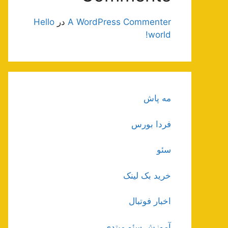
A WordPress Commenter
در
Hello
world!
مه پاش
فردا بورس
سئو
خرید بک لینک
اخبار فوتبال
آموزش سئو مبتدی