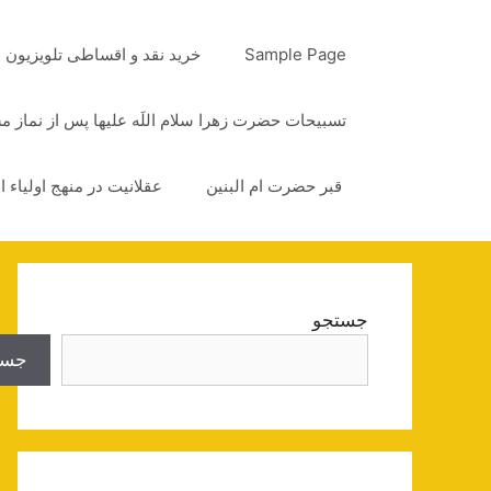
رش
ه
Sample Page
خرید نقد و اقساطی تلویزیون
حتوا
تسبیحات حضرت زهرا سلام اللَه علیها پس از نماز 
قبر حضرت ام البنین
عقلانیت در منهج اولیاء ا
جستجو
جست