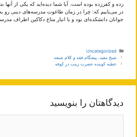
زده و كفرزده بوده است. آیا شما دیده‌اید كه یكى از آنها 
در مى‌یابیم كه: چرا در زمان طاغوت مدرسه‌هاى دینى رو ب
جوانان دانشكده‌اى بود و یا انبار متاع دكاكین اطراف مدرسه،
دسته‌ها
Uncategorized
ناوبری
شیخ مفید، پیشگام فقه و کلام شیعه
نوشته‌ها
خطبه کوبنده حضرت زینب در کوفه
دیدگاهتان را بنویسید
دیدگاه