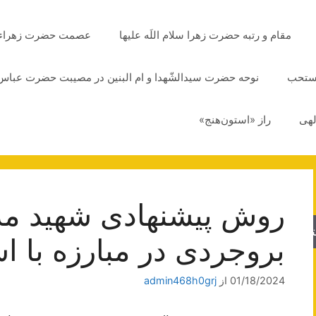
مقام و رتبه حضرت زهرا سلام اللَه علیها
عصمت حضرت زهراء سلا
مستحب
نوحه حضرت سیدالشّهدا و ام البنین در مصیبت حضرت عباس 
لهی
راز «استون‌هنج»
روش پیشنهادی شهید مد
جو
بروجردی در مبارزه با ا
01/18/2024
از
admin468h0grj