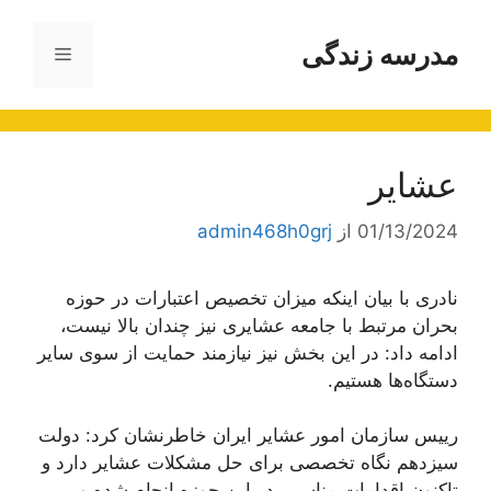
رش
ه
مدرسه زندگی
فهرست
حتوا
عشایر
01/13/2024
از
admin468h0grj
نادری با بیان اینکه میزان تخصیص اعتبارات در حوزه
بحران مرتبط با جامعه عشایری نیز چندان بالا نیست،
ادامه داد: در این بخش نیز نیازمند حمایت از سوی سایر
دستگاه‌ها هستیم.
رییس
سازمان امور عشایر ایران خاطرنشان کرد: دولت
سیزدهم نگاه تخصصی برای حل مشکلات عشایر دارد و
تاکنون اقدامات مناسبی در این حوزه انجام شده و