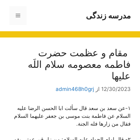
رش
ه
مدرسه زندگی
فهرست
حتوا
مقام و عظمت حضرت
فاطمه معصومه سلام اللَه
عليها
12/30/2023
از
admin468h0grj
١-
عن سعد بن سعد قال سألت ابا الحسن الرضا علیه
السلام عن فاطمة بنت موسی بن جعفر علیهما السلام
فقال
من زارها فله الجنة.
٢-
قال امام الجواد علیه السلام:
من زار قبر عمتی بقم