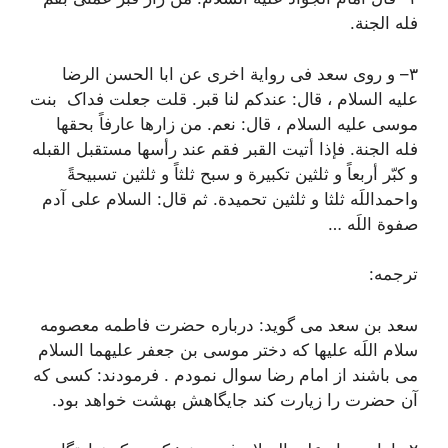
فله الجنة.
٣
–
و روی سعد فی روایة اخری عن ابا الحسن الرضا
علیه السلام ، قال:
عندکم لنا قبر.
قلت جعلت فداک بنت
موسی علیه السلام ، قال
: نعم. من زارها عارفاً بحقها
فله الجنة. فإذا أتیت القبر فقم عند رأسها مستقبل القبله
و کبّر أربعاً و ثلثین تکبیرة و سبح ثلثاً و ثلثین تسبیحةً
واحمداللَه ثلثا و ثلثین تحمیدة. ثم قال: السلام علی آدم
صفوة اللَه …
ترجمه:
سعد بن سعد می گوید: درباره حضرت فاطمه معصومه
سلام اللَه علیها که دختر موسی بن جعفر علیهما السلام
می باشند از امام رضا سوال نمودم . فرمودند: کسی که
آن حضرت را زیارت کند جایگاهش بهشت خواهد بود.