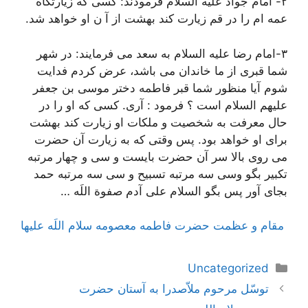
٢- امام جواد علیه السلام فرمودند: کسی که زیارتگاه
عمه ام را در قم زیارت کند بهشت از آ ن او خواهد شد.
٣-امام رضا علیه السلام به سعد می فرمایند: در شهر
شما قبری از ما خاندان می باشد، عرض کردم فدایت
شوم آیا منظور شما قبر فاطمه دختر موسی بن جعفر
علیهم السلام است ؟ فرمود : آری. کسی که او را در
حال معرفت به شخصیت و ملکات او زیارت کند بهشت
برای او خواهد بود. پس وقتی که به زیارت آن حضرت
می روی بالا سر آن حضرت بایست و سی و چهار مرتبه
تکبیر بگو وسی سه مرتبه تسبیح و سی سه مرتبه حمد
بجای آور پس بگو السلام علی آدم صفوة اللَه …
مقام و عظمت حضرت فاطمه معصومه سلام اللَه عليها
دسته‌ها
Uncategorized
ناوبری
توسّل مرحوم ملاّصدرا به آستان حضرت
نوشته‌ها