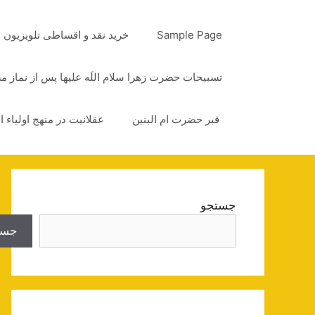
رش
ه
Sample Page
خرید نقد و اقساطی تلویزیون
حتوا
تسبیحات حضرت زهرا سلام اللَه علیها پس از نماز 
قبر حضرت ام البنین
عقلانیت در منهج اولیاء ا
جستجو
جست