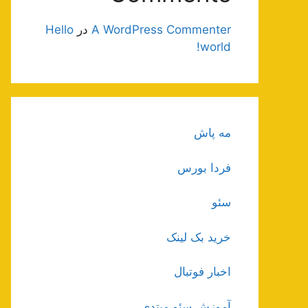
A WordPress Commenter
در
Hello
world!
مه پاش
فردا بورس
سئو
خرید بک لینک
اخبار فوتبال
آموزش سئو مبتدی