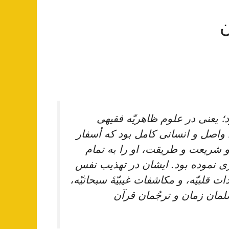
ن
؛ یعنی در علوم ظاهریّه فقیهی
 واصل و انسانی کامل بود که أسفار
و شریعت و طریقت، او را به تمام
ی نموده بود. ایشان در تهذیب‌ نفس‌
‌ قلبیّه‌، و مکاشفات‌ غیبیّۀ سبحانیّه‌،
ان‌ زمان‌ و ترجُمان‌ قرآن‌