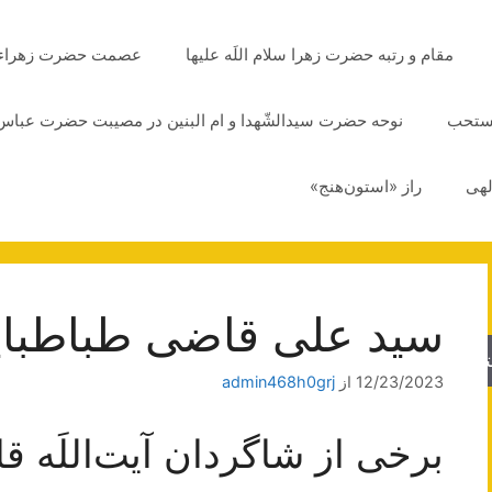
مقام و رتبه حضرت زهرا سلام اللَه علیها
عصمت حضرت زهراء سلا
مستحب
نوحه حضرت سیدالشّهدا و ام البنین در مصیبت حضرت عباس 
لهی
راز «استون‌هنج»
سید علی قاضی طباطبا
جو
12/23/2023
از
admin468h0grj
برخی از شاگردان آیت‌اللَه 