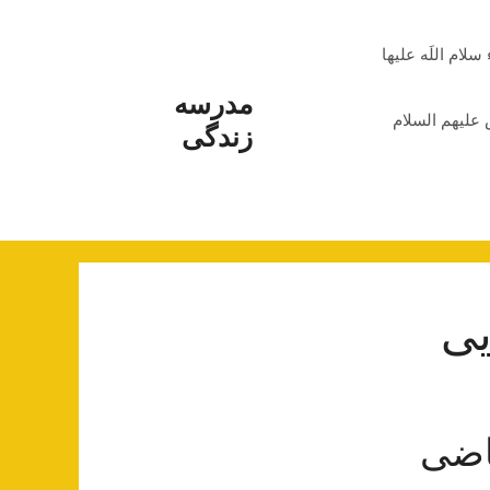
م اللَه علیها
مدرسه
علیهم السلام
زندگی
یی
قاضی