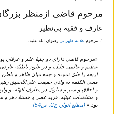
مرحوم قاضی ازمنظر بزرگا
عارف و فقیه بی‌نظیر
1. مرحوم
علامه طهرانی
رضوان الله علیه:
«مرحوم قاضی دارای دو جنبۀ‌ علم و عرفان بود
عظیم و عالمی جلیل، و در علوم باطنیّه عارفی
اربعه را طیّ نموده و جمع میان ظاهر و باطن 
معنی الکلمه به وادی حقیقت علی‌التّحقیق رهبر
و اخلاق‌ و سیر و سلوک‌ در معارف‌ الهیّه، و واردات
و مشاهدات‌ عینیّه‌، فرید عصر و حَسنۀ دهر و سلم
بود.»
(مطلع انوار، ج2، ص54)