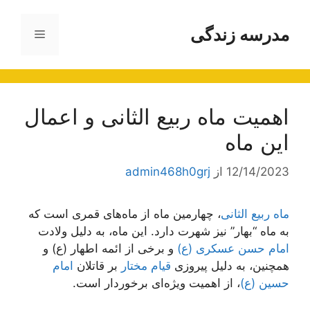
رش
ه
مدرسه زندگی
فهرست
حتوا
اهمیت ماه ربیع الثانی و اعمال
این ماه
12/14/2023
از
admin468h0grj
ماه ربیع الثانی
، چهارمین ماه از ماه‌های قمری است که
به ماه “بهار” نیز شهرت دارد. این ماه، به دلیل ولادت
امام حسن عسکری (ع)
و برخی از ائمه اطهار (ع) و
همچنین، به دلیل پیروزی
قیام مختار
بر قاتلان
امام
حسین (ع)
، از اهمیت ویژه‌ای برخوردار است.