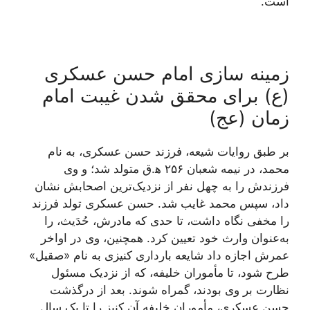
است.
زمینه سازی امام حسن عسکری
(ع) برای محقق شدن غیبت امام
زمان (عج)
بر طبق روایات شیعه، فرزند حسن عسکری، به نام
محمد، در نیمه شعبان ۲۵۶ ه‍.ق متولد شد؛ و وی
فرزندش را به چهل نفر از نزدیک‌ترین اصحابش نشان
داد، سپس محمد غایب شد. حسن عسکری تولد فرزند
را مخفی نگاه داشت، تا حدی که مادرش، حُدَیث، را
به‌عنوان وارث خود تعیین کرد. همچنین، وی در اواخر
عمرش اجازه داد شایعه بارداری کنیزی به نام «صقیل»
طرح شود، تا مأموران خلیفه، که از نزدیک مسئول
نظارت بر وی بودند، گمراه شوند. بعد از درگذشت
حسن عسکری، مأموران خلیفه آن کنیز را تا یک سال