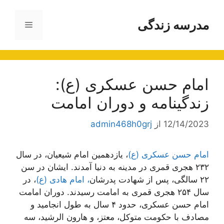
رش
ه
مدرسه زندگی
فهرست
حتوا
امام حسن عسکری (ع):
زندگینامه و دوران امامت
12/14/2023
از
admin468h0grj
امام حسن عسکری (ع)
، یازدهمین امام شیعیان، در سال
۲۳۲ هجری قمری در مدینه به دنیا آمدند. ایشان در سن
۲۲ سالگی، پس از شهادت پدرشان
، امام هادی (ع)
، در
سال ۲۵۴ هجری قمری به امامت رسیدند. دوران امامت
امام حسن عسکری، حدود ۴ سال به طول انجامید و
مصادف با حکومت متوکل، معتز، و هارون الرشید، سه