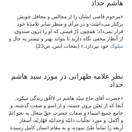
هاشم حداد
«مرحوم قاضی ایشان را از مجالس و محافل خویش
برکنار می‌داشت و در مرأی و منظر سایر تلامذۀ خود
قرار نمی‌داد؛ همچون دُرّ قیمتی که او را درون صندوق،
از أنظار مخفی نگاه دارند تا بتواند بهتر و بیشتر به حال و
سلوک
خود بپردازد.» (نفحات انس، ص23)
نظر علامه طهرانی در مورد سید هاشم
حداد
«حضرت آقاى حاج سيّد هاشم در لاافُق زندگى ميكرد.
آنجا كه از تعيّن برون جسته، و از اسم و صفت گذشته، و
جامع جميع اسماء و صفات حضرت حقّ متعال به نحو اتمّ
و أكمل، و مورد تجلّيات ذاتيّه وَحدانيّه قهّاريّه، أسفار
أربعه را تماماً طىّ نموده، و به مقام انسان كامل رسيده