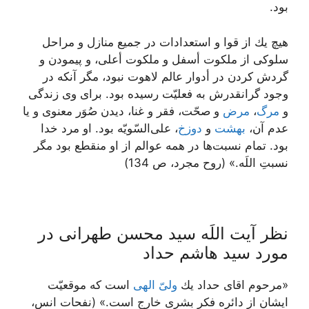
بود.
هيچ يك از قوا و استعدادات در جميع منازل و مراحل
سلوكى از ملكوت أسفل و ملكوت أعلى، و پيمودن و
گردش كردن در أدوار عالم لاهوت نبود، مگر آنكه در
وجود گرانقدرش به فعليّت رسيده بود. براى وى زندگى
و
مرگ
،
مرض
و صحّت، فقر و غنا، ديدن صُوَر معنوى و يا
عدم آن،
بهشت
و
دوزخ
، على‌السّويّه بود. او مرد خدا
بود. تمام نسبت‌ها در همه عوالم از او منقطع بود مگر
نسبتِ اللَه.» (روح مجرد، ص 134)
نظر آیت اللَه سید محسن طهرانی در
مورد سید هاشم حداد
«مرحوم اقای حداد يك
ولىّ الهى
است كه موقعيّت
ايشان از دائره فكر بشرى خارج است.» (نفحات انس،