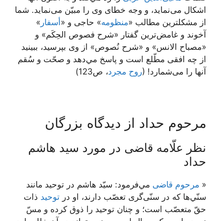
اشكال می‌‏نمايد، و وجه خطاى وى را مبيّن می‌‏نمايد. شما
از مشكلترين مطالب «
منظومه
» حاجى و «
أسفار
»
آخوند و غامض‏‌ترين گفتار «شرح فصوص الحِكَم» و
«مصباح الانس» و «شرح نُصوص» از وى بپرسيد، ببينيد
از چه افقى مطّلع است و پاسخ مي‌دهد و صحّت و سُقم
آنها را می‌شمارد! (
روح مجرد
، ص123)
مرحوم حداد از دیدگاه بزرگان
نظر علّامه قاضی در مورد سید هاشم
حداد
«
مرحوم قاضى
مي‌فرمود: سيّد هاشم در توحيد مانند
سنّي‌ها كه در سنّى‌گرى تعصّب دارند، او در
توحيد
ذات
حقّ متعصّب است؛ و چنان توحيد را ذوق كرده و مسّ