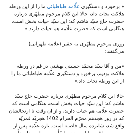
« برخورد و دستگيرى
علّامه طباطبائى
ما را از اين ورطه
هلاكت نجات داد، حالا اين كلام مرحوم مطهّرى درباره
حضرت حاج سيّد هاشم كه: اين سيّد حيات بخش است،
هنگامى است كه حضرت علّامه هم حيات دارند.»
روزى مرحوم مطهّرى به حقير (علامه طهرانی)
می‌‏گفتند:
«من و آقا سيّد محمّد حسينى بهشتى در قم در ورطه
هلاكت بوديم، برخورد و دستگيرى علّامه طباطبائى ما را
از اين ورطه نجات داد.»
حالا اين كلام مرحوم مطهّرى درباره حضرت حاج سيّد
هاشم كه: اين سيّد حيات بخش است، هنگامى است كه
حضرت علّامه هم حيات دارند، و از آن وقت تا ارتحالشان
كه در روز هجدهم محرّم الحرام 1402 هجريّه قمريّه
واقع شد، شانزده سال فاصله است. تازه علّامه پس از
مرحوم مطهّرى، لباس بدن را خَلْع و به جامه بقا مخلّع