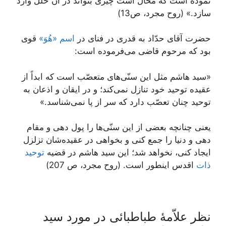
نموده است كه محال است چيزى بتواند در آن خلل وارد
سازد.» (روح مجرد، ص13)
حضرت آقاى حدّاد به قدرى در فناى در
اسم «هُوَ»
قوى
بود كه مرحوم قاضى می‌فرموده است:
«سيد هاشم مثل اين سنّی‌‏هاى متعصّب است كه ابداً از
عقيده توحيد خود تنازل نمی‌‏كند؛ و در ايقان و اذعان به
توحيد چنان تعصّب دارد كه سر از پا نمی‌‏شناسد.»
يعنى چنانچه بعضى از اين سنّی‌ها را پول دهى و مقام
دهى و دنيا را جمع كنى و بخواهى در عقيده‌‏شان تزلزل
ايجاد كنى، نخواهد شد؛ اين سيد هاشم در قضيه
توحيد
ذات
اقدس اين‏طور است. (روح مجرد، ص 207)
نظر علاّمۀ طباطبائی در مورد سید