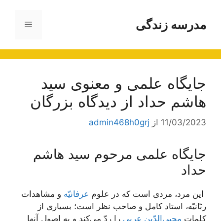
رش
ه
مدرسه زندگی
فهرست
حتوا
جایگاه علمی و معنوی سید
هاشم حداد از دیدگاه بزرگان
11/03/2023
از
admin468h0grj
جایگاه علمی مرحوم سید هاشم
حداد
‏ اين مرد، مردى است كه در علوم
عرفانيّه
و مشاهدات
ربّانيّه، استاد كامل و صاحب نظر است؛ بسيارى از
كلمات
محيى‌الدّين عربى
را ردّ مي‌كند و به اصول آنها