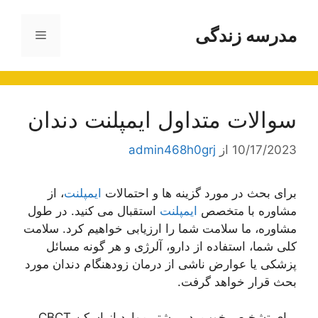
رش
ه
مدرسه زندگی
فهرست
حتوا
سوالات متداول ایمپلنت دندان
10/17/2023
از
admin468h0grj
برای بحث در مورد گزینه ها و احتمالات
ایمپلنت
، از
مشاوره با متخصص
ایمپلنت
استقبال می کنید. در طول
مشاوره، ما سلامت شما را ارزیابی خواهیم کرد. سلامت
کلی شما، استفاده از دارو، آلرژی و هر گونه مسائل
پزشکی یا عوارض ناشی از درمان زودهنگام دندان مورد
بحث قرار خواهد گرفت.
برای تشخیص خوب، در بیشتر موارد از اسکن CBCT