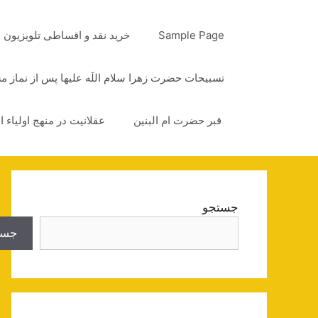
رش
ه
Sample Page
خرید نقد و اقساطی تلویزیون
حتوا
تسبیحات حضرت زهرا سلام اللَه علیها پس از نماز 
قبر حضرت ام البنین
عقلانیت در منهج اولیاء ا
جستجو
جست