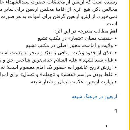
رسیده است که اربعین از مختصّات حضرت سیدالشهداء علیه ا
مجالس ذکر، هیچ اثری از اقامۀ مجلس اربعین براى ساير م
نمى‌‏خورد. از اینرو اربعين گرفتن براى اموات به هر صورت
است.
اهمّ مطالب مندرجه در این اثر:
• حقیقت معنای «شعار» در مکتب تشیع
• ولایت و امامت، محور اصلی در مکتب تشیع
• تعدّی از حدود ولایت، منافی با تعبّد و منجر به بدعت است
• قیام سیدالشهداء علیه السلام حیاتی‌ترین شاخص حق و 
• ارزش تاریخ عاشورا به حضور یک امام معصوم است؛ نه 
• غلط بودن مراسم «هفتم» و «چهلم» و «سال» برای امو
• زیارت اربعین، علامتِ ایمان و شعارِ شیعه
اربعین در فرهنگ شیعه
1