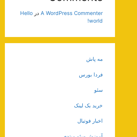
A WordPress Commenter
در
Hello
world!
مه پاش
فردا بورس
سئو
خرید بک لینک
اخبار فوتبال
آموزش سئو مبتدی