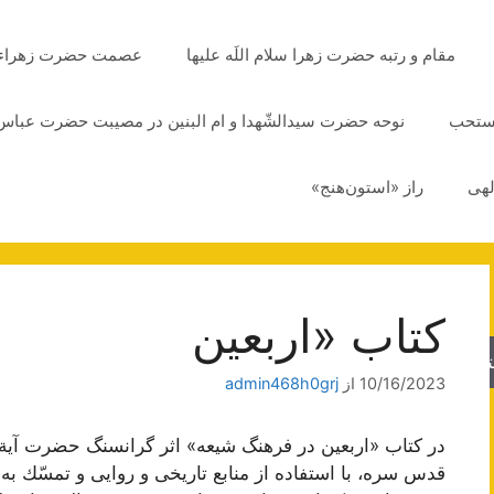
مقام و رتبه حضرت زهرا سلام اللَه علیها
عصمت حضرت زهراء سلا
مستحب
نوحه حضرت سیدالشّهدا و ام البنین در مصیبت حضرت عباس 
لهی
راز «استون‌هنج»
کتاب «اربعین
جو
10/16/2023
از
admin468h0grj
در کتاب «اربعین در فرهنگ شیعه» اثر گرانسنگ حضرت آی
قدس سره، با استفاده از منابع تاريخى و روايى و تمسّك به