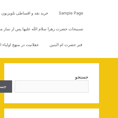
رش
ه
Sample Page
خرید نقد و اقساطی تلویزیون
حتوا
تسبیحات حضرت زهرا سلام اللَه علیها پس از نماز 
قبر حضرت ام البنین
عقلانیت در منهج اولیاء ا
جستجو
جست