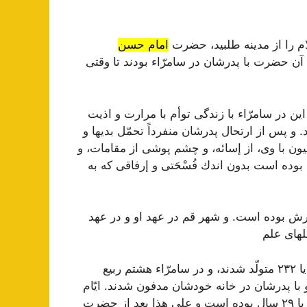
ام را از مدینه طلبید، حضرت
امام حسن
 آن حضرت با پدرشان در سامرّاء بودند تا وقتى
در سامرّاء با زندگى توأم با مرارت و اذیت
. و پس از ارتحال پدرشان منفرداً تحمّل بدیها و
یون با وى، از إسائه، و چشم پوشى از مقامات، و
بوده است بدون اندك فُسْحَتى و إرفاقى كه به
رش بوده است. و شهر قم در عهد او و در عهد
هاى علم‌
آن حضرت در شهر ربيع الآخر از سنه ٢٣١ و يا ٢٣٢ متولّد شدند، و در سامرّاء هشتم ربيع
ت يافتند، و با پدرشان در خانه خودشان مدفون شدند. ايّام
امامت آن حضرت شش سال و عمرشان ٢٨ يا ٢٩ سال بوده است و على هذا بعد از حضرت