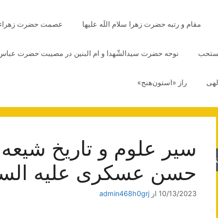
مقام و رتبه حضرت زهرا سلام اللَه علیها
عصمت حضرت زهراء سلا
مستحب
نوحه حضرت سیدالشّهدا و ام البنین در مصیبت حضرت عباس 
لهی
راز «استون‌هنج»
سیر علوم و تاریخ شیعه 
جو
حسن عسكرى علیه السل
10/13/2023
از
admin468h0grj