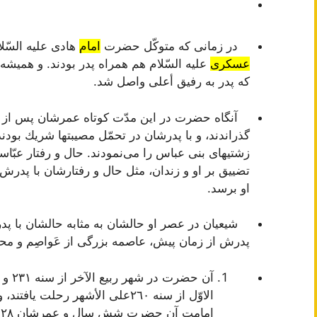
در زمانى كه متوكّل حضرت
امام
هادى علیه السّل
عسكرى
علیه السّلام هم همراه پدر بودند. و همیشه
كه پدر به رفیق أعلى واصل شد.
آنگاه حضرت در این مدّت كوتاه عمرشان پس از این 
گذراندند، و با پدرشان در تحمّل مصیبتها شریك بودند
زشتیهاى بنى عباس را مى‌نمودند. حال و رفتار عبّاس
تضییق بر او و زندان، مثل حال و رفتارشان با پدرش 
او برسد.
شیعیان در عصر او حالشان به مثابه حالشان با پد
پدرش از زمان پیش، عاصمه بزرگى از عَواصِم و محل
الاوّل از سنه ٢٦٠على الأشهر رحل