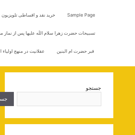
رش
ه
Sample Page
خرید نقد و اقساطی تلویزیون
حتوا
تسبیحات حضرت زهرا سلام اللَه علیها پس از نماز 
قبر حضرت ام البنین
عقلانیت در منهج اولیاء ا
جستجو
جست