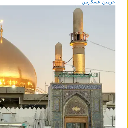
حرمین عسکریین