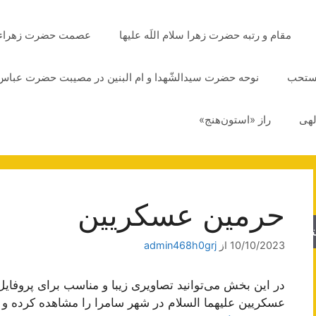
مقام و رتبه حضرت زهرا سلام اللَه علیها
عصمت حضرت زهراء سلا
مستحب
نوحه حضرت سیدالشّهدا و ام البنین در مصیبت حضرت عباس 
لهی
راز «استون‌هنج»
حرمین عسکریین
جو
10/10/2023
از
admin468h0grj
در این بخش می‌توانید تصاویری زیبا و مناسب برای پروفای
عسکریین علیهما السلام در شهر سامرا را مشاهده کرده و با 