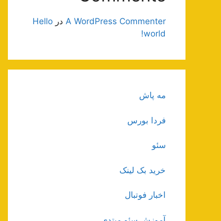
A WordPress Commenter
در
Hello
world!
مه پاش
فردا بورس
سئو
خرید بک لینک
اخبار فوتبال
آموزش سئو مبتدی